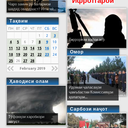
Ифротгароӣ
Чаро замин рӯ ба гармои
шадид овардааст? Илм чӣ...
Тақвим
ПН
ВТ
СР
ЧТ
ПТ
СБ
ВС
1
2
3
Терроризм вабои аср
4
5
6
7
8
9
10
11
12
13
14
15
16
17
Омор
18
19
20
21
22
23
24
25
26
27
28
February 2019
Ҳаводиси олам
Идомаи ҷаласаҳои
ҷамъбастии Комиссияҳои
ҳолатҳои...
Сарбози наҷот
Тӯфонҳои харобкори
август