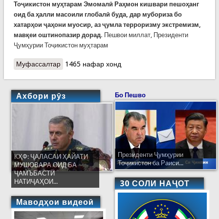
Тоҷикистон муҳтарам Эмомалӣ Раҳмон кишвари пешоҳанг
оид ба ҳалли масоили глобалӣ буда, дар мубориза бо
хатарҳои ҷаҳони муосир, аз ҷумла терроризму экстремизм,
мавқеи оштинопазир дорад.
Пешвои миллат, Президенти
Ҷумҳурии Тоҷикистон муҳтарам
Муфассалтар
о Экстремизм. Заминаҳои қонунии мубориза
1465 нафар хонд
такмил меёбанд
Ахбори рӯз
Бо Пешво
Президенти Ҷумҳурии
КҲФ: ҶАЛАСАИ ҲАЙАТИ
Тоҷикистон ба Раиси...
МУШОВАРА ОИД БА
ҶАМЪБАСТИ
НАТИҶАҲОИ...
30 СОЛИ НАҶОТ
Маводҳои видеоӣ