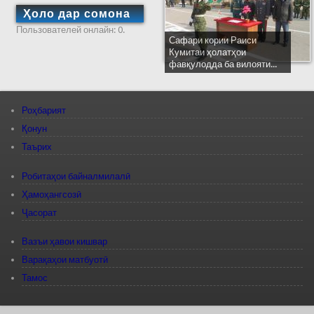
Ҳоло дар сомона
Пользователей онлайн: 0.
Сафари кории Раиси
Кумитаи ҳолатҳои
фавқулодда ба вилояти...
Роҳбарият
Қонун
Таърих
Робитаҳои байналмилалӣ
Ҳамоҳангсозӣ
Ҷасорат
Вазъи ҳавои кишвар
Варақаҳои матбуотӣ
Тамос