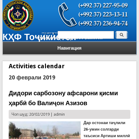
Поиск
КҲФ Тоҷикистон
Форма поиска
Навигация
Activities calendar
20 феврали 2019
Дидори сарбозону афсарони қисми
ҳарбӣ бо Валиҷон Азизов
Чоп шуд: 20/02/2019 |
admin
Дар остонаи таҷлили
26-умин солгарди
таъсиси Артиши миллӣ