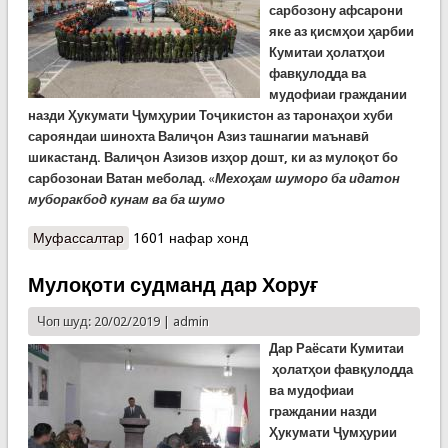
сарбозону афсарони
яке аз қисмҳои ҳарбии
Кумитаи ҳолатҳои
фавқулодда ва
мудофиаи граждании
назди Ҳукумати Ҷумҳурии Тоҷикистон аз таронаҳои хуби
сарояндаи шинохта Валиҷон Азиз ташнагии маънавӣ
шикастанд. Валиҷон Азизов изҳор дошт, ки аз мулоқот бо
сарбозонаи Ватан меболад
. «
Мехоҳам шуморо ба идатон
муборакбод кунам ва ба шумо
Муфассалтар
о Дидори сарбозону афсарони қисми ҳарбӣ бо
1601 нафар хонд
Валиҷон Азизов
Мулоқоти судманд дар Хоруғ
Чоп шуд: 20/02/2019 |
admin
Дар Раёсати Кумитаи
ҳолатҳои фавқулодда
ва мудофиаи
граждании назди
Ҳукумати Ҷумҳурии