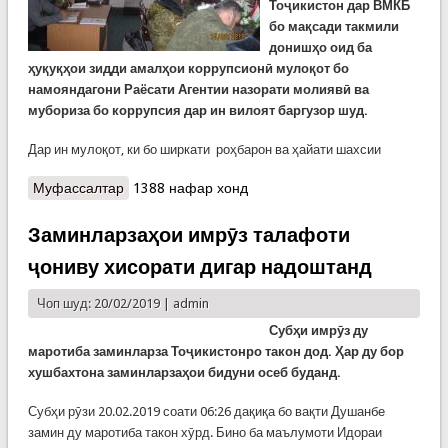
Тоҷикистон дар ВМКБ
бо мақсади такмили
донишҳо оид ба
ҳуқуқҳои зидди амалҳои коррупсионӣ мулоқот бо
намояндагони Раёсати Агентии назорати молиявӣ ва
мубориза бо коррупсия дар ин вилоят баргузор шуд.
Дар ин мулоқот, ки бо ширкати роҳбарон ва ҳайати шахсии
Муфассалтар
о Мулоқоти судманд дар Хоруғ
1388 нафар хонд
Заминларзаҳои имрӯз талафоти
ҷониву хисорати дигар надоштанд
Чоп шуд: 20/02/2019 |
admin
Субҳи имрӯз ду
маротиба заминларза Тоҷикистонро такон дод. Ҳар ду бор
хушбахтона заминларзаҳои бидуни осеб буданд.
Субҳи рӯзи 20.02.2019 соати 06:26 дақиқа бо вақти Душанбе
замин ду маротиба такон хӯрд. Бино ба маълумоти Идораи