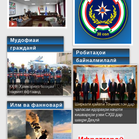
Мудофиаи
гражданӣ
Робитаҳои
байналмилалӣ
КҲФ: Ҳамкориҳо бозҳам
тақвият ёфтаанд
Ширкати ҳайати Тоҷикистон дар
Илм ва фанноварӣ
ҷаласаи идораҳои наҷоти
кишварҳои узви СҲШ дар
шаҳри Деҳлӣ