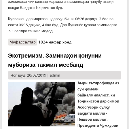
зилзиласанҷии кишвар маркази ин заминларза ҷанубу шарқи
шаҳри Ваҳдати Тоҷикистон буд.
Қувваи он дар марказаш дар ҷунбиши 06:26 дақиқа, 3 бал ва
соати 06:35 дақиқа, 4 бал буд. Дар Душанбе қувваи заминларза
2-3 баллро ташкил медод.
Муфассалтар
о Заминларзаҳои имрӯз талафоти ҷониву
1824 нафар хонд
хисорати дигар надоштанд
Экстремизм. Заминаҳои қонунии
мубориза такмил меёбанд
Чоп шуд: 20/02/2019 |
admin
Амри эътирофшуда аз
сӯи ҷомеаи
байналмилалист, ки
Тоҷикистон дар симои
Асосгузори сулҳу
ваҳдати миллӣ -
Пешвои миллат,
Президенти Ҷумҳурии