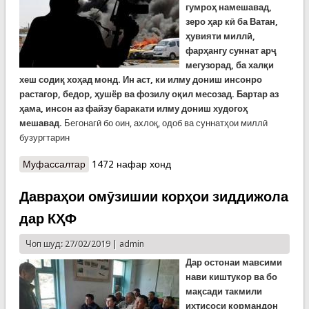
гумроҳ намешавад,
зеро ҳар кӣ ба Ватан,
ҳувияти миллӣ,
фарҳангу суннат арҷ
мегузорад, ба халқи
хеш содиқ хоҳад монд. Ин аст, ки илму дониш инсонро
растагор, бедор, ҳушёр ва фозилу оқил месозад. Бартар аз
ҳама, инсон аз файзу баракати илму дониш худогоҳ
мешавад.
Бегонагӣ бо оин, ахлоқ, одоб ва суннатҳои миллӣ
бузургтарин
Муфассалтар
о Фитнаи душман ё кӯшиши сафед кардани
1472 нафар хонд
босмачиҳо бесамар хоҳад буд
Давраҳои омӯзишии корҳои зиддижола
дар КҲФ
Чоп шуд: 27/02/2019 |
admin
Дар остонаи мавсими
нави киштукор ва бо
мақсади такмили
ихтисоси кормандон