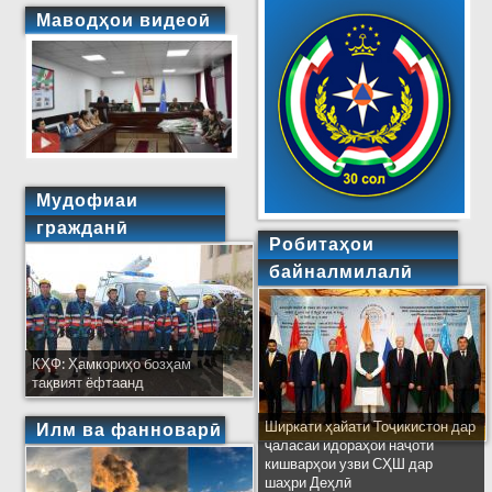
Маводҳои видеоӣ
Мудофиаи
гражданӣ
Робитаҳои
байналмилалӣ
КҲФ: Ҳамкориҳо бозҳам
тақвият ёфтаанд
Ширкати ҳайати Тоҷикистон дар
Илм ва фанноварӣ
ҷаласаи идораҳои наҷоти
кишварҳои узви СҲШ дар
шаҳри Деҳлӣ