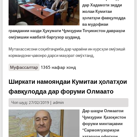
дар Хадамоти зидди
жолаи Кумитаи
ҳолатҳои фавқулодда
ва мудофиаи
граждании назди Ҳукумати Ҷумҳурии Тоҷикистон давраҳои
омӯзишии навбатӣ баргузор шуданд.
Мутахассисони соҳибтаҷриба дар ҷараёни ин курсҳои омӯзишӣ
кормандони ҷавонро дарси маҳорат омӯхтанд,
Муфассалтар
о Давраҳои омӯзишии корҳои зиддижола дар
1365 нафар хонд
КҲФ
Ширкати намояндаи Кумитаи ҳолатҳои
фавқулодда дар форуми Олмаато
Чоп шуд: 27/02/2019 |
admin
Дар шаҳри Олмаатои
Ҷумҳурии Қазоқистон
форуми минтақавии
“Сармоягузориҳои
хатарҳои офатҳои