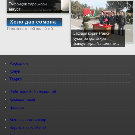
Тӯфонҳои харобкори
август
Ҳоло дар сомона
Пользователей онлайн: 0.
Сафари кории Раиси
Кумитаи ҳолатҳои
фавқулодда ба вилояти...
Роҳбарият
Қонун
Таърих
Робитаҳои байналмилалӣ
Ҳамоҳангсозӣ
Ҷасорат
Вазъи ҳавои кишвар
Варақаҳои матбуотӣ