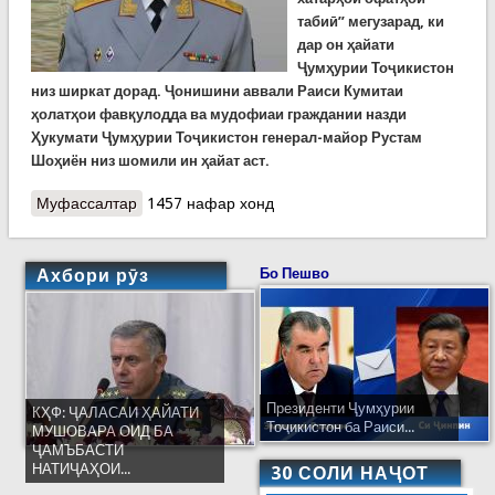
табиӣ” мегузарад, ки
дар он ҳайати
Ҷумҳурии Тоҷикистон
низ ширкат дорад. Ҷонишини аввали Раиси Кумитаи
ҳолатҳои фавқулодда ва мудофиаи граждании назди
Ҳукумати Ҷумҳурии Тоҷикистон генерал-майор Рустам
Шоҳиён низ шомили ин ҳайат аст.
Муфассалтар
о Ширкати намояндаи Кумитаи ҳолатҳои
1457 нафар хонд
фавқулодда дар форуми Олмаато
Ахбори рӯз
Бо Пешво
Президенти Ҷумҳурии
КҲФ: ҶАЛАСАИ ҲАЙАТИ
Тоҷикистон ба Раиси...
МУШОВАРА ОИД БА
ҶАМЪБАСТИ
НАТИҶАҲОИ...
30 СОЛИ НАҶОТ