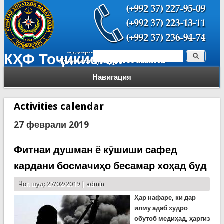
Поиск
КҲФ Тоҷикистон
Форма поиска
Навигация
Activities calendar
27 феврали 2019
Фитнаи душман ё кӯшиши сафед
кардани босмачиҳо бесамар хоҳад буд
Чоп шуд: 27/02/2019 |
admin
Ҳар нафаре, ки дар
илму адаб худро
обутоб медиҳад, ҳаргиз