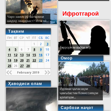
Ифротгароӣ
Чаро замин рӯ ба гармои
шадид овардааст? Илм чӣ...
Тақвим
ПН
ВТ
СР
ЧТ
ПТ
СБ
ВС
1
2
3
Терроризм вабои аср
4
5
6
7
8
9
10
11
12
13
14
15
16
17
Омор
18
19
20
21
22
23
24
25
26
27
28
February 2019
Ҳаводиси олам
Идомаи ҷаласаҳои
ҷамъбастии Комиссияҳои
ҳолатҳои...
Сарбози наҷот