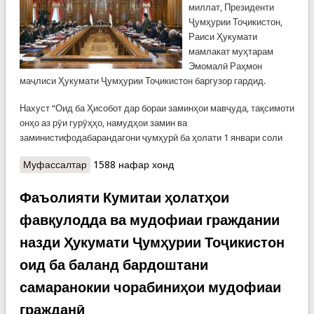
миллат, Президенти
Ҷумҳурии Тоҷикистон,
Раиси Ҳукумати
мамлакат муҳтарам
Эмомалӣ Раҳмон
маҷлиси Ҳукумати Ҷумҳурии Тоҷикистон баргузор гардид.
Нахуст “Оид ба Ҳисобот дар бораи заминҳои мавҷуда, тақсимоти
онҳо аз рӯи гурӯҳҳо, намудҳои замин ва
заминистифодабарандагони ҷумҳурӣ ба ҳолати 1 январи соли
Муфассалтар
о Маҷлиси Ҳукумати Ҷумҳурии Тоҷикистон
1588 нафар хонд
Фаъолияти Кумитаи ҳолатҳои
фавқулодда ва мудофиаи граждании
назди Ҳукумати Ҷумҳурии Тоҷикистон
оид ба баланд бардоштани
самаранокии чорабиниҳои мудофиаи
гражданӣ