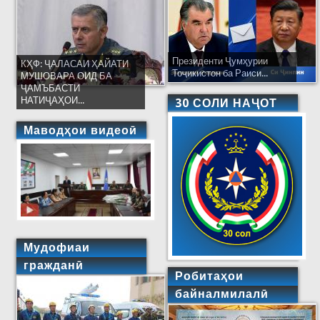
Президенти Ҷумҳурии
КҲФ: ҶАЛАСАИ ҲАЙАТИ
Тоҷикистон ба Раиси...
МУШОВАРА ОИД БА
ҶАМЪБАСТИ
НАТИҶАҲОИ...
30 СОЛИ НАҶОТ
Маводҳои видеоӣ
Мудофиаи
гражданӣ
Робитаҳои
байналмилалӣ