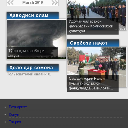
March 2019
Ҳаводиси олам
Идомаи ҷаласаҳои
ҷамъбастии Комиссияҳои
ҳолатҳои...
Сарбози наҷот
Тӯфонҳои харобкори
август
Ҳоло дар сомона
Пользователей онлайн: 0.
Сафари кории Раиси
Кумитаи ҳолатҳои
фавқулодда ба вилояти...
Роҳбарият
Қонун
Таърих