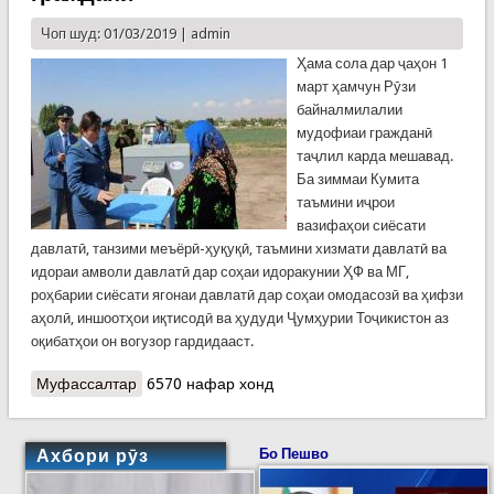
Чоп шуд: 01/03/2019 |
admin
Ҳама сола дар ҷаҳон 1
март ҳамчун Рӯзи
байналмилалии
мудофиаи гражданӣ
таҷлил карда мешавад.
Ба зиммаи Кумита
таъмини иҷрои
вазифаҳои сиёсати
давлатӣ, танзими меъёрӣ-ҳуқуқӣ, таъмини хизмати давлатӣ ва
идораи амволи давлатӣ дар соҳаи идоракунии ҲФ ва МГ,
роҳбарии сиёсати ягонаи давлатӣ дар соҳаи омодасозӣ ва ҳифзи
аҳолӣ, иншоотҳои иқтисодӣ ва ҳудуди Ҷумҳурии Тоҷикистон аз
оқибатҳои он вогузор гардидааст.
Муфассалтар
о Фаъолияти Кумитаи ҳолатҳои фавқулодда ва
6570 нафар хонд
мудофиаи граждании назди Ҳукумати Ҷумҳурии
Тоҷикистон оид ба баланд бардоштани
самаранокии чорабиниҳои мудофиаи гражданӣ
Ахбори рӯз
Бо Пешво