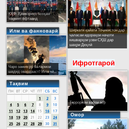
КҲФ: Ҳамкориҳо бозҳам
тақвият ёфтаанд
Ширкати ҳайати Тоҷикистон дар
Илм ва фанноварӣ
ҷаласаи идораҳои наҷоти
кишварҳои узви СҲШ дар
шаҳри Деҳлӣ
Ифротгароӣ
Чаро замин рӯ ба гармои
шадид овардааст? Илм чӣ...
Тақвим
ПН
ВТ
СР
ЧТ
ПТ
СБ
ВС
1
2
3
Терроризм вабои аср
4
5
6
7
8
9
10
11
12
13
14
15
16
17
Омор
18
19
20
21
22
23
24
25
26
27
28
29
30
31