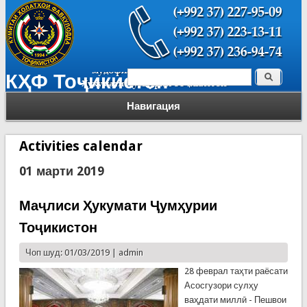
Поиск
КҲФ Тоҷикистон
Форма поиска
Навигация
Activities calendar
01 марти 2019
Маҷлиси Ҳукумати Ҷумҳурии
Тоҷикистон
Чоп шуд: 01/03/2019 |
admin
28 феврал таҳти раёсати
Асосгузори сулҳу
ваҳдати миллӣ - Пешвои