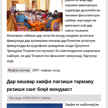
равон бо мақсади
таҳкими ҳамкориҳои
судманди дуҷониба ва
танзими фаъолиятҳои
сайёҳӣ, мусоидат ва
ҳамоҳангсозӣ дар
самти таъмини
бехатарии сайёҳон дар ҳоли ба вуҷуд омадани ҳолатҳои
фавқулода дар қаламрави кишвар дар Кумитаи ҳолатҳои
фавқулодда ва мудофиаи граждании назди Ҳукумати
Ҷумҳурии Тоҷикистон мулоқот бо намояндагони ширкатҳои
сайёҳие, ки дар Тоҷикистон фаъолият мекунанд, баргузор
шуд.
Муфассалтар
о Баҳси таҳкими ҳамкориҳои судманд ва
2091 нафар хонд
танзими фаъолиятҳои сайёҳӣ дар Кумитаи
ҳолатҳои фавқулодда
Дар кишвар хавфи лағзиши тармаву
резиши санг боқӣ мондааст
Чоп шуд: 29/03/2019 |
admin
Зарфи як шабонарӯзи