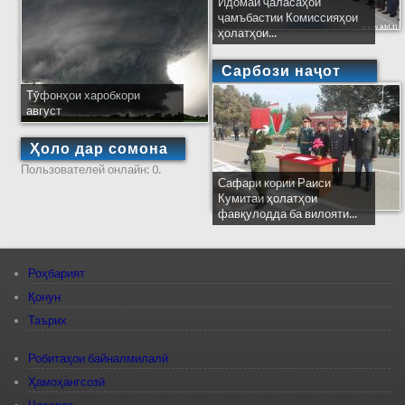
Идомаи ҷаласаҳои
ҷамъбастии Комиссияҳои
ҳолатҳои...
Сарбози наҷот
Тӯфонҳои харобкори
август
Ҳоло дар сомона
Пользователей онлайн: 0.
Сафари кории Раиси
Кумитаи ҳолатҳои
фавқулодда ба вилояти...
Роҳбарият
Қонун
Таърих
Робитаҳои байналмилалӣ
Ҳамоҳангсозӣ