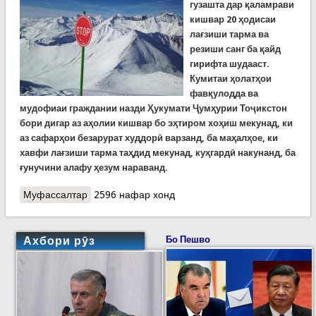
гузашта дар қаламрави
кишвар 20 ҳодисаи
лағзиши тарма ва
резиши санг ба қайд
гирифта шудааст.
Кумитаи ҳолатҳои
фавқулодда ва
мудофиаи граждании назди Ҳукумати Ҷумҳурии Тоҷикстон
бори дигар аз аҳолии кишвар бо эҳтиром хоҳиш мекунад, ки
аз сафарҳои безарурат худдорӣ варзанд, ба маҳалҳое, ки
хавфи лағзиши тарма таҳдид мекунад, куҳгардӣ накунанд, ба
ғунучини алафу ҳезум нараванд.
Муфассалтар
о Дар кишвар хавфи лағзиши тармаву резиши
2596 нафар хонд
санг боқӣ мондааст
Ахбори рӯз
Бо Пешво