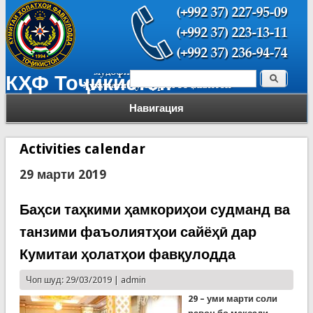
Поиск
КҲФ Тоҷикистон
Форма поиска
Навигация
Activities calendar
29 марти 2019
Баҳси таҳкими ҳамкориҳои судманд ва
танзими фаъолиятҳои сайёҳӣ дар
Кумитаи ҳолатҳои фавқулодда
Чоп шуд: 29/03/2019 |
admin
29
– уми марти соли