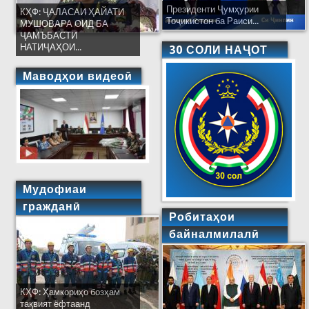
Президенти Ҷумҳурии
КҲФ: ҶАЛАСАИ ҲАЙАТИ
Тоҷикистон ба Раиси...
МУШОВАРА ОИД БА
ҶАМЪБАСТИ
НАТИҶАҲОИ...
30 СОЛИ НАҶОТ
Маводҳои видеоӣ
Мудофиаи
гражданӣ
Робитаҳои
байналмилалӣ
КҲФ: Ҳамкориҳо бозҳам
тақвият ёфтаанд