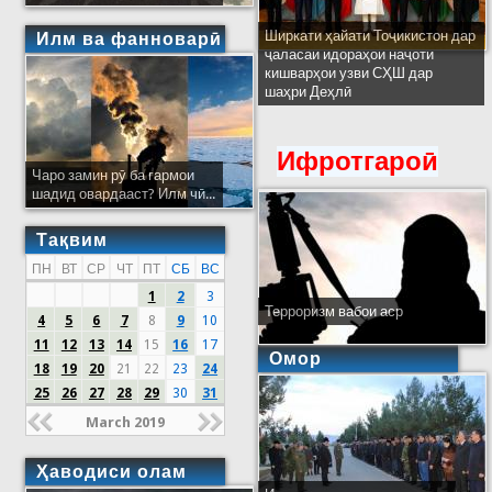
Ширкати ҳайати Тоҷикистон дар
Илм ва фанноварӣ
ҷаласаи идораҳои наҷоти
кишварҳои узви СҲШ дар
шаҳри Деҳлӣ
Ифротгароӣ
Чаро замин рӯ ба гармои
шадид овардааст? Илм чӣ...
Тақвим
ПН
ВТ
СР
ЧТ
ПТ
СБ
ВС
1
2
3
Терроризм вабои аср
4
5
6
7
8
9
10
11
12
13
14
15
16
17
Омор
18
19
20
21
22
23
24
25
26
27
28
29
30
31
March 2019
Ҳаводиси олам