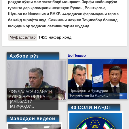
роҳҳои кӯҳии мамлакат боқӣ мондааст. Зарфи шабонарӯзи
гузашта дар қаламрави ноҳияҳои Рушон, Роштқалъа,
Шуғнон ва Ишкошими ВМКБ 44 ҳодисаи фаромадани тарма
ба қайд гирифта шуд. Сокинони ноҳияи Тоҷикобод бошанд
шоҳиди чор ҳодисаи лағзиши тарма шуданд.
Муфассалтар
о Сабти 48 ҳодисаи лағзиши тарма дар роҳҳои
1455 нафар хонд
кишвар зарфи як шабонарӯзи гузашта
Ахбори рӯз
Бо Пешво
Президенти Ҷумҳурии
КҲФ: ҶАЛАСАИ ҲАЙАТИ
Тоҷикистон ба Раиси...
МУШОВАРА ОИД БА
ҶАМЪБАСТИ
НАТИҶАҲОИ...
30 СОЛИ НАҶОТ
Маводҳои видеоӣ