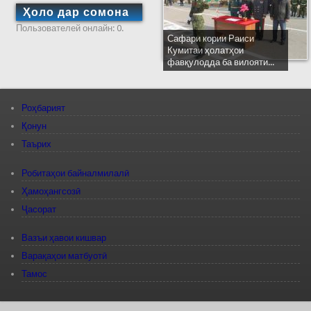
Ҳоло дар сомона
Пользователей онлайн: 0.
Сафари кории Раиси
Кумитаи ҳолатҳои
фавқулодда ба вилояти...
Роҳбарият
Қонун
Таърих
Робитаҳои байналмилалӣ
Ҳамоҳангсозӣ
Ҷасорат
Вазъи ҳавои кишвар
Варақаҳои матбуотӣ
Тамос