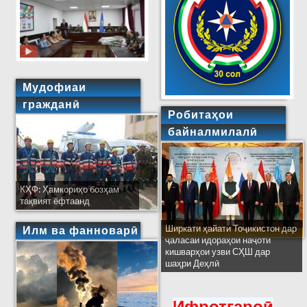
Мудофиаи
гражданӣ
Робитаҳои
байналмилалӣ
КҲФ: Ҳамкориҳо бозҳам
тақвият ёфтаанд
Ширкати ҳайати Тоҷикистон дар
Илм ва фанноварӣ
ҷаласаи идораҳои наҷоти
кишварҳои узви СҲШ дар
шаҳри Деҳлӣ