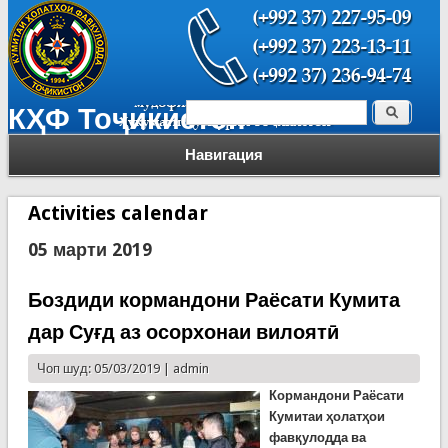
Поиск
КҲФ Тоҷикистон
Форма поиска
Навигация
Activities calendar
05 марти 2019
Боздиди кормандони Раёсати Кумита
дар Суғд аз осорхонаи вилоятӣ
Чоп шуд: 05/03/2019 |
admin
Кормандони Раёсати
Кумитаи ҳолатҳои
фавқулодда ва