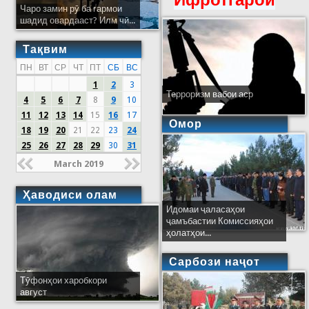
Ифротгароӣ
Чаро замин рӯ ба гармои
шадид овардааст? Илм чӣ...
Тақвим
ПН
ВТ
СР
ЧТ
ПТ
СБ
ВС
1
2
3
Терроризм вабои аср
4
5
6
7
8
9
10
11
12
13
14
15
16
17
Омор
18
19
20
21
22
23
24
25
26
27
28
29
30
31
March 2019
Ҳаводиси олам
Идомаи ҷаласаҳои
ҷамъбастии Комиссияҳои
ҳолатҳои...
Сарбози наҷот
Тӯфонҳои харобкори
август