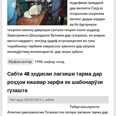
мудофиаи гражданӣ
дар вилояти Суғд аз
осорхонаи таърихии
вилоят дидан кардан
ва бо ёдгориҳои
таърихи замону давраҳои гуогуни таърих ошно шуданд.
Ҳамкорамон Шоҳзодахон Бутаева дар гузорише, ки ахиран
ирсол кардааст, мегӯяд ҳадаф аз роҳандозии ин гуна
чорабиниҳо тарбияи наврасону ҷавонон дар рўҳияи
ватандўстиву
ватанпарастӣ,
дар зеҳни ҳайати
Муфассалтар
о Боздиди кормандони Раёсати Кумита дар Суғд
1996 нафар хонд
аз осорхонаи вилоятӣ
Сабти 48 ҳодисаи лағзиши тарма дар
роҳҳои кишвар зарфи як шабонарӯзи
гузашта
Чоп шуд: 05/03/2019 |
admin
Тибқи маълумоти
Агентии ҳавошиносии Тоҷикистон хатари лағзиши тарма дар