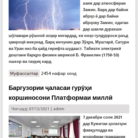
азим дар атмосфераи
Замин. Барқ дар байни
абрҳо ё дар байни
абрҳову Замин, одатан
дар шакли дурахши
шўлавари рўшноӣ зоҳир мегардад, ки онҳо гулдурроси раъд
ҳамроҳӣ мекунад. Барқ инчунин дар Зўҳра, Муштарӣ, Сатурн
ва Уран низ ба қайд гирифта шудааст. Табиати электрикӣ
доштани барқро физики амрикоӣ Б. Франклин (1750-53)
ошкор ва таҳқиқ кард.
Муфассалтар
о Достони бориш ва борандагӣ дар шаш гуфтор.
2454 нафар хонд
Гуфтори шашум:Барқ
Баргузории ҷаласаи гурӯҳи
коршиносони Платформаи миллӣ
Чоп шуд: 07/12/2021 |
admin
7 декабри соли 2021
дар Кумитаи
ҳолатҳои
фавқулодда ва
мудофиаи граждании