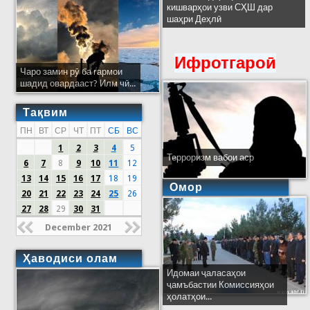
кишварҳои узви СҲШ дар
шаҳри Деҳлӣ
Ифротгароӣ
Чаро замин рӯ ба гармои
шадид овардааст? Илм чӣ...
Тақвим
ПН
ВТ
СР
ЧТ
ПТ
СБ
ВС
1
2
3
4
5
Терроризм вабои аср
6
7
8
9
10
11
12
13
14
15
16
17
18
19
Омор
20
21
22
23
24
25
26
27
28
29
30
31
December 2021
Ҳаводиси олам
Идомаи ҷаласаҳои
ҷамъбастии Комиссияҳои
ҳолатҳои...