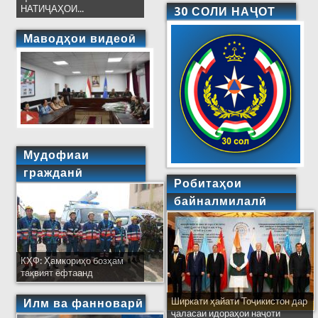
НАТИҶАҲОИ...
30 СОЛИ НАҶОТ
Маводҳои видеоӣ
Мудофиаи
гражданӣ
Робитаҳои
байналмилалӣ
КҲФ: Ҳамкориҳо бозҳам
тақвият ёфтаанд
Ширкати ҳайати Тоҷикистон дар
Илм ва фанноварӣ
ҷаласаи идораҳои наҷоти