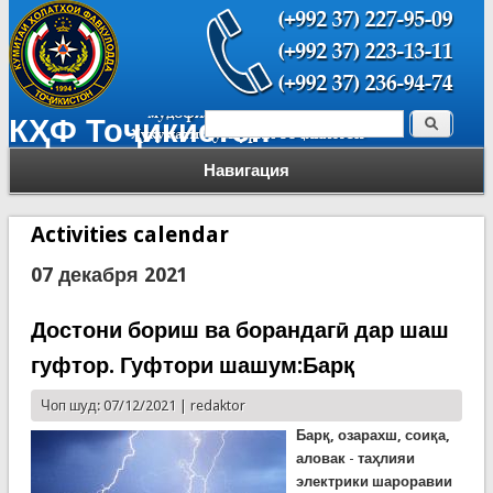
Поиск
КҲФ Тоҷикистон
Форма поиска
Навигация
Activities calendar
07 декабря 2021
Достони бориш ва борандагӣ дар шаш
гуфтор. Гуфтори шашум:Барқ
Чоп шуд: 07/12/2021 |
redaktor
Барқ, озарахш, соиқа,
аловак
-
таҳлияи
электрики шароравии