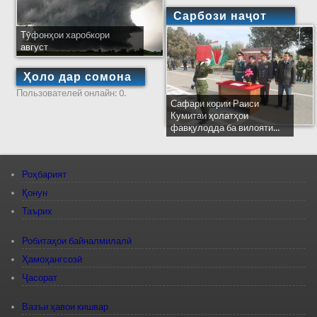
Сарбози наҷот
Тӯфонҳои харобкори
август
Ҳоло дар сомона
Пользователей онлайн: 0.
Сафари кории Раиси
Кумитаи ҳолатҳои
фавқулодда ба вилояти...
Роҳбарият
Қонун
Таърих
Робитаҳои байналмилалӣ
Ҳамоҳангсозӣ
Ҷасорат
Вазъи ҳавои кишвар