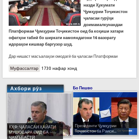
назди Ҳукумати
Ҷумҳурии Тоҷикистон
ҷаласаи гурӯҳи
доимамалкунандаи
Платформаи Ҷумҳурии Тоҷикистон оид ба коҳиши хатари
офатҳои табиӣ бо ширкати намояндагони 16 вазорату
идораҳои кишвар баргузор шуд.
Дар нишаст масъалаҳои омодагӣ ба ҷаласаи Платформаи
Муфассалтар
о Баргузории ҷаласаи гурӯҳи коршиносони
1730 нафар хонд
Платформаи миллӣ
Ахбори рӯз
Бо Пешво
Президенти Ҷумҳурии
КҲФ: ҶАЛАСАИ ҲАЙАТИ
Тоҷикистон ба Раиси...
МУШОВАРА ОИД БА
ҶАМЪБАСТИ