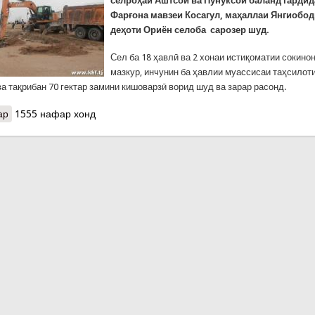
селро
ҳ
аи Аштсой ва Пунуксой баланд гардид
Фар
ғ
она мавзеи Косагул, ма
ҳ
аллаи Янгиобо
де
ҳ
оти Ориён селоба сарозер шуд.
Сел ба 18 ҳавлӣ ва 2 хонаи истиқоматии сокин
мазкур, инчунин ба ҳавлии муассисаи таҳсилот
а тақрибан 70 гектар замини кишоварзӣ ворид шуд ва зарар расонд.
ар
о Хабарҳои рӯзи гузашта: Сели харобкор дар Ашт, обхезӣ дар В
1555 нафар хонд