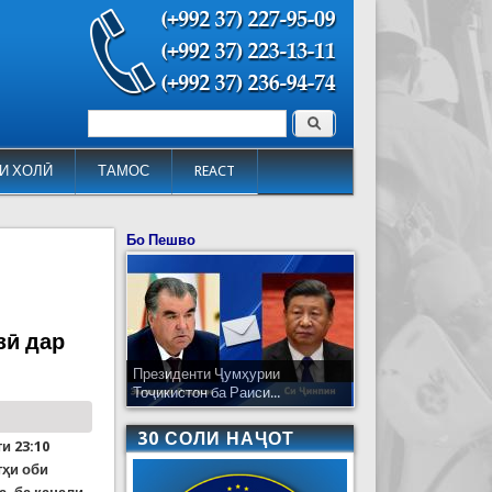
Поиск
Форма поиска
И ХОЛӢ
ТАМОС
REACT
Бо Пешво
зӣ дар
Президенти Ҷумҳурии
Тоҷикистон ба Раиси...
30 СОЛИ НАҶОТ
и 23:10
т
ҳ
и оби