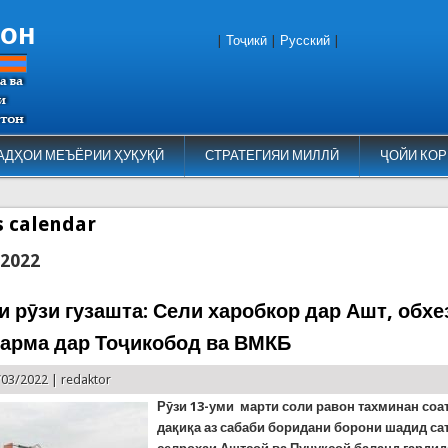
тон
|
Тоҷикӣ
|
Русский
|
АДҲОИ МЕЪЁРИИ ҲУҚУҚӢ
СТРАТЕГИЯИ МИЛЛӢ
ҶОЙИ КОР
es calendar
 2022
и рӯзи гузашта: Сели харобкор дар Ашт, обхе
тарма дар Тоҷикобод ва ВМКБ
/03/2022 |
redaktor
Рӯзи 13-уми марти соли равон тахминан соат
да
қ
и
қ
а аз сабаби боридани борони шадид са