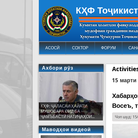
КҲФ Тоҷикис
АСОСӢ
СОХТОР
ФОРУМ
САН
Ахбори рӯз
Activiti
15 марти
Хабарҳо
Восеъ, 
КҲФ: ҶАЛАСАИ ҲАЙАТИ
МУШОВАРА ОИД БА
ҶАМЪБАСТИ НАТИҶАҲОИ...
Чоп шуд: 15
Маводҳои видеоӣ