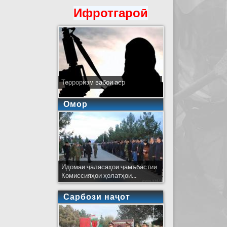
Ифротгароӣ
Терроризм вабои аср
Омор
Идомаи ҷаласаҳои ҷамъбастии
Комиссияҳои ҳолатҳои...
Сарбози наҷот