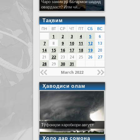
Чаро замин рӯ ба гармои шадид
овардааст? Илм чӣ...
Тақвим
ПН
ВТ
СР
ЧТ
ПТ
СБ
ВС
1
2
3
4
5
6
7
8
9
10
11
12
13
14
15
16
17
18
19
20
21
22
23
24
25
26
27
28
29
30
31
March 2022
Ҳаводиси олам
Тӯфонҳои харобкори август
Ҳоло дар сомона