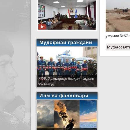
умумии №67 в
Мудофиаи гражданӣ
Муфассалт
КҲФ: Ҳамкориҳо бозҳам тақвият
ёфтаанд
Илм ва фанноварӣ