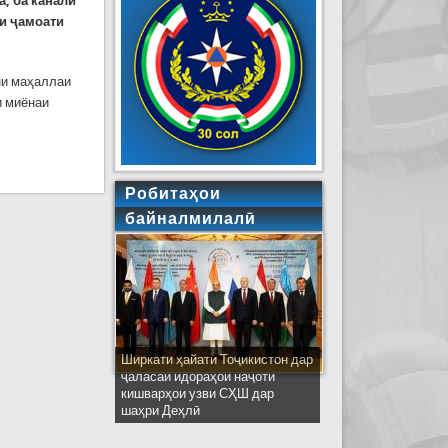
а, ба канали
ди
ҷ
амоати
они маҳаллаи
и миёнаи
осеъ, тарма дар Тоҷикобод ва ВМКБ
Робитаҳои
байналмилалӣ
Ширкати ҳайати Тоҷикистон дар
ҷаласаи идораҳои наҷоти
кишварҳои узви СҲШ дар
шаҳри Деҳлӣ