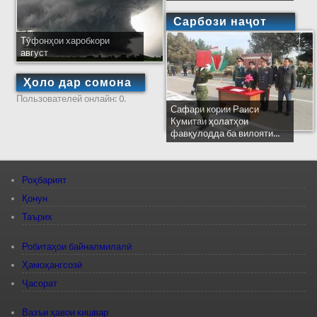
Сарбози наҷот
Тӯфонҳои харобкори
август
Ҳоло дар сомона
Пользователей онлайн: 0.
Сафари кории Раиси
Кумитаи ҳолатҳои
фавқулодда ба вилояти...
Роҳбарият
Қонун
Таърих
Робитаҳои байналмилалӣ
Ҳамоҳангсозӣ
Ҷасорат
Вазъи ҳавои кишвар