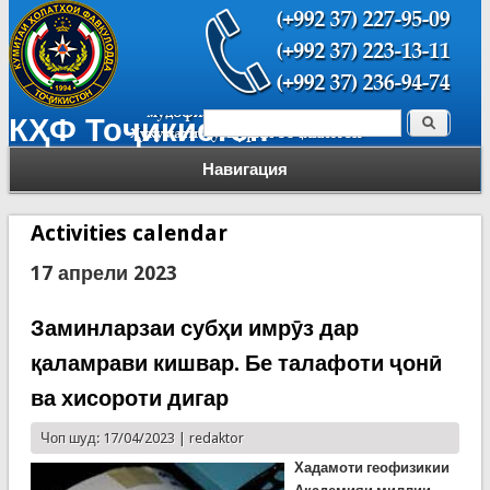
Поиск
КҲФ Тоҷикистон
Форма поиска
Навигация
Activities calendar
17 апрели 2023
Заминларзаи субҳи имрӯз дар
қаламрави кишвар. Бе талафоти ҷонӣ
ва хисороти дигар
Чоп шуд: 17/04/2023 |
redaktor
Хадамоти геофизикии