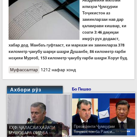
Академияи миллии
илм
ҳ
ои
Ҷ
ум
ҳ
урии
То
ҷ
икистон аз
заминларзаи нав дар
қаламрави кишвар, ки
соати 3:46 дақиқаи
имрӯз рух додааст,
хабар дод. Манбаъ гуфтааст, ки маркази ин заминларза 378
километр ҷанубу шарқи шаҳри Душанбе, 86 километр ғарби
ноҳияи Мурғоб, 153 километр ҷанубу ғарби шаҳри Хоруғ буд.
Муфассалтар
о Заминларзаи субҳи имрӯз дар қаламрави
1212 нафар хонд
кишвар. Бе талафоти ҷонӣ ва хисороти дигар
Ахбори рӯз
Бо Пешво
Президенти Ҷумҳурии
КҲФ: ҶАЛАСАИ ҲАЙАТИ
Тоҷикистон ба Раиси...
МУШОВАРА ОИД БА