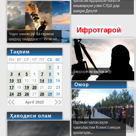
ҷаласаи идораҳои наҷоти
кишварҳои узви СҲШ дар
шаҳри Деҳлӣ
Ифротгароӣ
Чаро замин рӯ ба гармои
шадид овардааст? Илм чӣ...
Тақвим
ПН
ВТ
СР
ЧТ
ПТ
СБ
ВС
1
2
Терроризм вабои аср
3
4
5
6
7
8
9
10
11
12
13
14
15
16
Омор
17
18
19
20
21
22
23
24
25
26
27
28
29
30
April 2023
Ҳаводиси олам
Идомаи ҷаласаҳои
ҷамъбастии Комиссияҳои
ҳолатҳои...