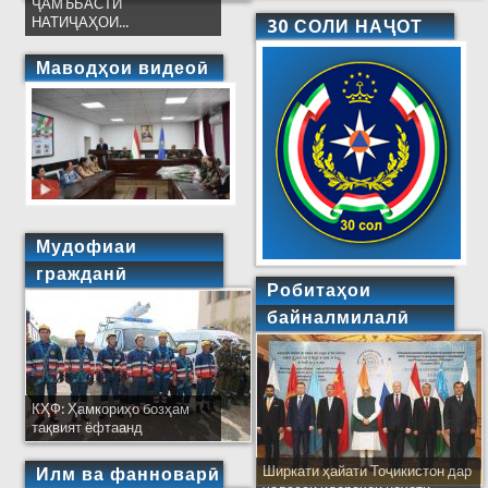
ҶАМЪБАСТИ
НАТИҶАҲОИ...
30 СОЛИ НАҶОТ
Маводҳои видеоӣ
Мудофиаи
гражданӣ
Робитаҳои
байналмилалӣ
КҲФ: Ҳамкориҳо бозҳам
тақвият ёфтаанд
Ширкати ҳайати Тоҷикистон дар
Илм ва фанноварӣ