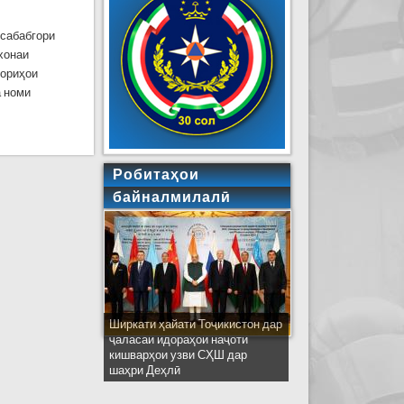
 сабабгори
хонаи
мориҳои
а номи
тлон
Робитаҳои
байналмилалӣ
Ширкати ҳайати Тоҷикистон дар
ҷаласаи идораҳои наҷоти
кишварҳои узви СҲШ дар
шаҳри Деҳлӣ