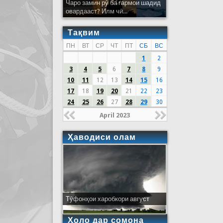
Чаро замин рӯ ба гармои шадид
овардааст? Илм чӣ...
Тақвим
ПН
ВТ
СР
ЧТ
ПТ
СБ
ВС
1
2
3
4
5
6
7
8
9
10
11
12
13
14
15
16
17
18
19
20
21
22
23
24
25
26
27
28
29
30
April 2023
Ҳаводиси олам
Тӯфонҳои харобкори август
Ҳоло дар сомона