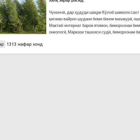
халқ зарар расид.
Чунончӣ, дар ҳудуди шаҳри Кӯлоб шамоли сахт
қисман вайрон шудани боми бинои маъмурӣ, ош
Мактаб-интернат барои ятимон, беморхонаи бе
онкологӣ, Маркази ташхиси судӣ, беморхонаи б
ар
о Зарари боди шадид ба хоҷагиҳои минтақаи Кӯлоби вилояти Ха
1313 нафар хонд