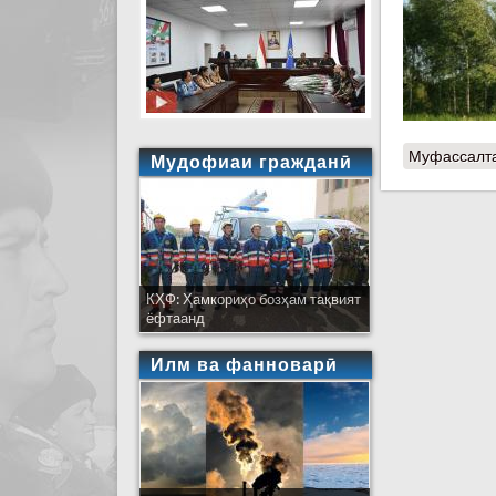
Муфассалт
Мудофиаи гражданӣ
КҲФ: Ҳамкориҳо бозҳам тақвият
ёфтаанд
Илм ва фанноварӣ