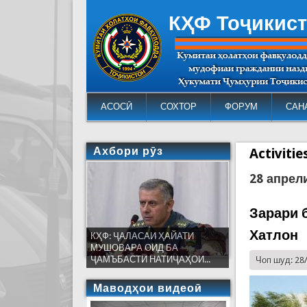
КҲФ Тоҷикис
АСОСӢ
СОХТОР
ФОРУМ
САН
Ахбори рӯз
Activiti
28 апрел
Зарари 
Хатлон
КҲФ: ҶАЛАСАИ ҲАЙАТИ
МУШОВАРА ОИД БА
ҶАМЪБАСТИ НАТИҶАҲОИ...
Чоп шуд: 28
Маводҳои видеоӣ