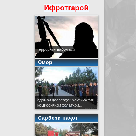
Ифротгароӣ
Терроризм вабои аср
Омор
Идомаи ҷаласаҳои ҷамъбастии
Комиссияҳои ҳолатҳои...
Сарбози наҷот