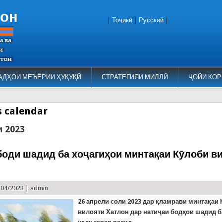
тон
|
Тоҷикӣ
|
Русский
|
АДҲОИ МЕЪЁРИИ ҲУҚУҚӢ
СТРАТЕГИЯИ МИЛЛӢ
ҶОЙИ КОР
es calendar
и 2023
боди шадид ба хоҷагиҳои минтақаи Кӯлоби в
/04/2023 |
admin
26 апрел
и соли
2023
дар қламрави минтақаи 
вилояти Хатлон дар натиҷаи бодҳои шадид б