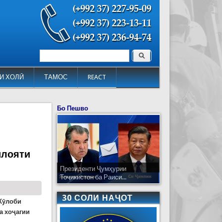
Поиск
Форма поиска
И ХОЛӢ
ТАМОС
REACT
Бо Пешво
илояти
Президенти Ҷумҳурии
Тоҷикистон ба Раиси...
30 СОЛИ НАҶОТ
Кӯлоби
а хоҷагии