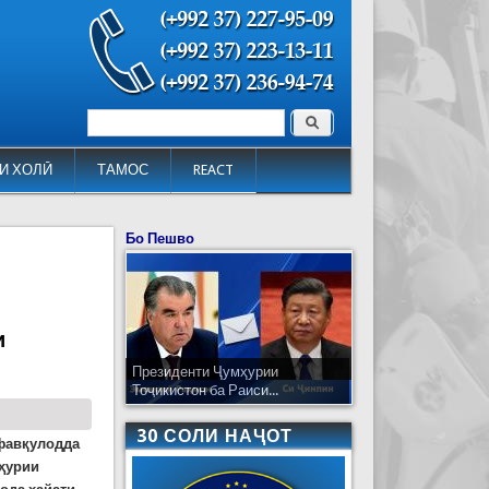
Поиск
Форма поиска
И ХОЛӢ
ТАМОС
REACT
Бо Пешво
и
Президенти Ҷумҳурии
Тоҷикистон ба Раиси...
30 СОЛИ НАҶОТ
 фавқулодда
мҳурии