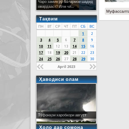
Чаро замин рӯ ба гармои шадид
овардааст? Илм чӣ...
Муфассалт
Тақвим
ПН
ВТ
СР
ЧТ
ПТ
СБ
ВС
1
2
3
4
5
6
7
8
9
10
11
12
13
14
15
16
17
18
19
20
21
22
23
24
25
26
27
28
29
30
April 2023
Ҳаводиси олам
Тӯфонҳои харобкори август
Ҳоло дар сомона