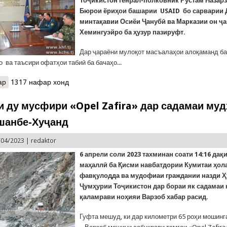
Тоҷикистон генрал-полковник Рустам Назарз
Бюрои ёриҳои башарии
USAID
бо сарварии 
минтақавии Осиёи Ҷанубӣ ва Марказии он ҷ
Хемингуэйро ба ҳузур пазируфт.
Дар ҷараёни мулоқот масъалаҳои алоқаманд б
 ва таъсири офатҳои табиӣ ба бачаҳо...
ар
о Мулоқоти генерал Назарзода бо ҳайати Бюрои ёриҳои башари
1317 нафар хонд
и ду мусфири «Opel Zafira» дар садамаи му
шанбе-Хуҷанд
/04/2023 |
redaktor
6 апрели соли 2023 тахминан соати 14:16 да
қ
маҳаллӣ ба Қисми навбатдории Кумитаи ҳол
фавқулодда ва мудофиаи граждании назди 
Ҷумҳурии Тоҷикистон дар бораи як садамаи 
қаламрави ноҳияи Варзоб хабар расид.
Гуфта мешуд, ки дар километри 65 роҳи мошин