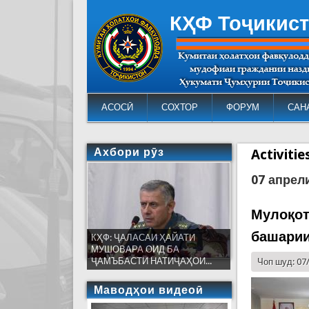
КҲФ Тоҷикис
АСОСӢ
СОХТОР
ФОРУМ
САН
Ахбори рӯз
Activiti
07 апрел
Мулоқот
башарии
КҲФ: ҶАЛАСАИ ҲАЙАТИ
МУШОВАРА ОИД БА
ҶАМЪБАСТИ НАТИҶАҲОИ...
Чоп шуд: 07
Маводҳои видеоӣ