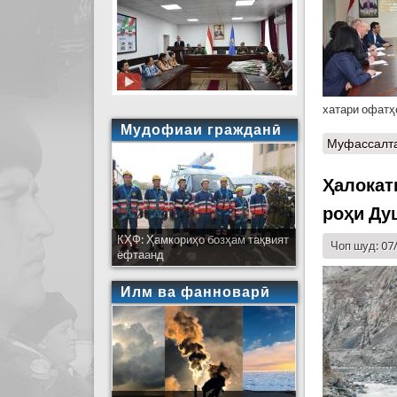
хатари офатҳо
Мудофиаи гражданӣ
Муфассалт
Ҳалокат
роҳи Ду
КҲФ: Ҳамкориҳо бозҳам тақвият
Чоп шуд: 07
ёфтаанд
Илм ва фанноварӣ