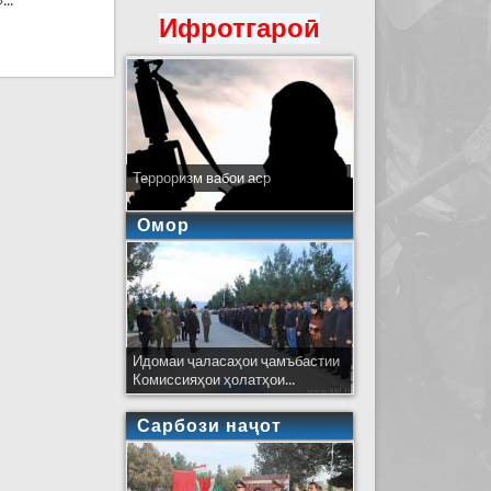
..
Ифротгароӣ
оҳи Душанбе-Хуҷанд
Терроризм вабои аср
Омор
Идомаи ҷаласаҳои ҷамъбастии
Комиссияҳои ҳолатҳои...
Сарбози наҷот