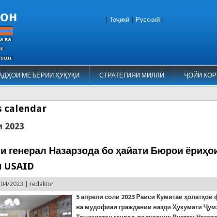
тон
|
Тоҷикӣ
|
Русский
|
АДҲОИ МЕЪЁРИИ ҲУҚУҚӢ
СТРАТЕГИЯИ МИЛЛӢ
ҶОЙИ КОР
es calendar
и 2023
и генерал Назарзода бо ҳайати Бюрои ёриҳо
 USAID
/04/2023 |
redaktor
5 апрел
и соли
2023
Раиси Кумитаи ҳолатҳои
ва мудофиаи граждании назди Ҳукумати Ҷу