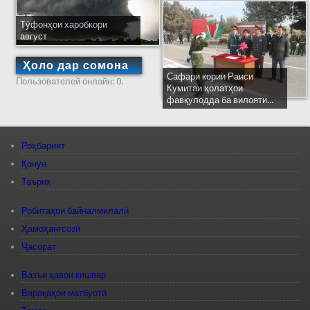
Тӯфонҳои харобкори
август
Ҳоло дар сомона
Сафари кории Раиси
Пользователей онлайн: 0.
Кумитаи ҳолатҳои
фавқулодда ба вилояти...
Роҳбарият
Қонун
Таърих
Робитаҳои байналмилалӣ
Ҳамоҳангсозӣ
Ҷасорат
Вазъи ҳавои кишвар
Варақаҳои матбуотӣ