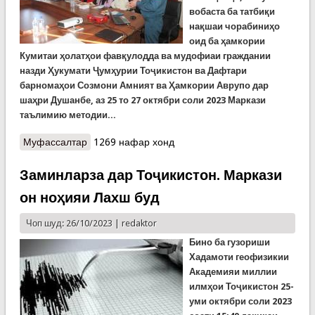
вобаста ба татби
қ
и
на
қ
шаи чорабини
ҳ
о
оид ба
ҳ
амкории
Кумитаи
ҳ
олат
ҳ
ои фав
қ
улодда ва мудофиаи граждании
назди
Ҳ
укумати
Ҷ
ум
ҳ
урии То
ҷ
икистон ва Дафтари
барномаҳои Созмони Амният ва Ҳамкории Аврупо дар
шаҳри Душанбе, аз 25 то 27 октябри соли 2023 Маркази
таълимию методии...
Муфассалтар
о Дарсҳои омӯзишӣ дар барои роҳбарои раёсату
1269 нафар хонд
шуъбаҳои вилояти Суғд
Заминларза дар Тоҷикистон. Маркази
он ноҳияи Лахш буд
Чоп шуд: 26/10/2023 |
redaktor
Бино ба гузориши
Хадамоти геофизикии
Академияи миллии
илмҳои Тоҷикистон 25-
уми октябри соли 2023