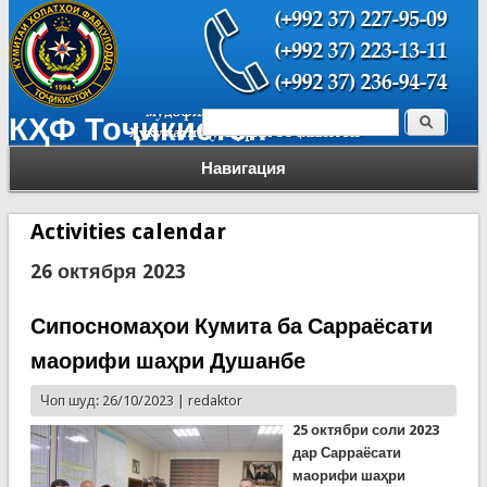
Поиск
КҲФ Тоҷикистон
Форма поиска
Навигация
Activities calendar
26 октября 2023
Сипосномаҳои Кумита ба Сарраёсати
маорифи шаҳри Душанбе
Чоп шуд: 26/10/2023 |
redaktor
2
5 октябри соли 2023
дар Сарраёсати
маорифи шаҳри