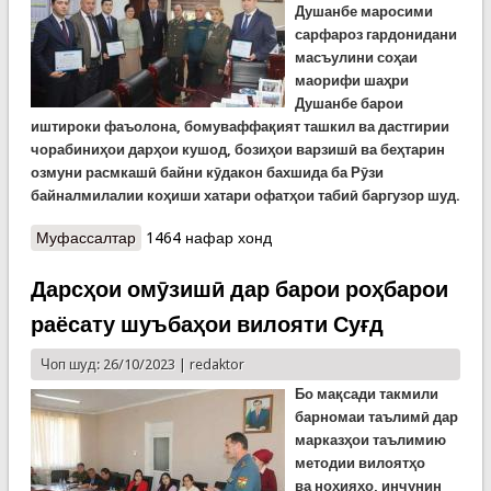
Душанбе маросими
сарфароз гардонидани
масъулини соҳаи
маорифи шаҳри
Душанбе барои
иштироки фаъолона, бомуваффақият ташкил ва дастгирии
чорабиниҳои дарҳои кушод, бозиҳои варзишӣ ва беҳтарин
озмуни расмкашӣ байни кӯдакон бахшида ба Рӯзи
байналмилалии коҳиши хатари офатҳои табиӣ
баргузор шуд
.
Муфассалтар
о Сипосномаҳои Кумита ба Сарраёсати
1464 нафар хонд
маорифи шаҳри Душанбе
Дарсҳои омӯзишӣ дар барои роҳбарои
раёсату шуъбаҳои вилояти Суғд
Чоп шуд: 26/10/2023 |
redaktor
Бо ма
қ
сади такмили
барномаи таълим
ӣ
дар
марказ
ҳ
ои таълимию
методии вилоят
ҳ
о
ва
ноҳияҳо
, инчунин