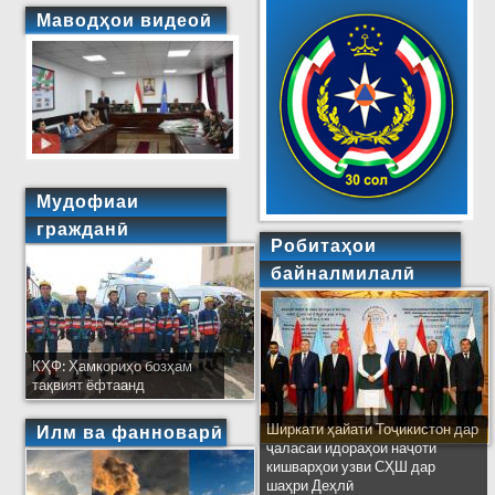
Маводҳои видеоӣ
Мудофиаи
гражданӣ
Робитаҳои
байналмилалӣ
КҲФ: Ҳамкориҳо бозҳам
тақвият ёфтаанд
Ширкати ҳайати Тоҷикистон дар
Илм ва фанноварӣ
ҷаласаи идораҳои наҷоти
кишварҳои узви СҲШ дар
шаҳри Деҳлӣ