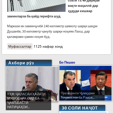
соати 15:49 дақиқаи
вақти маҳаллӣ дар
ҳудуди кишвар
заминларза ба қайд гирифта шуд.
Маркази ин заминҷунбӣ 240 километр шимолу шарқи шаҳри
Душанбе, 30 километр ҷанубу шарқи ноҳияи Лахш, дар
қаламрави ҳамин ноҳия буд.
Муфассалтар
о Заминларза дар Тоҷикистон. Маркази он
1125 нафар хонд
ноҳияи Лахш буд
Ахбори рӯз
Бо Пешво
Президенти Ҷумҳурии
КҲФ: ҶАЛАСАИ ҲАЙАТИ
Тоҷикистон ба Раиси...
МУШОВАРА ОИД БА
ҶАМЪБАСТИ
НАТИҶАҲОИ...
30 СОЛИ НАҶОТ