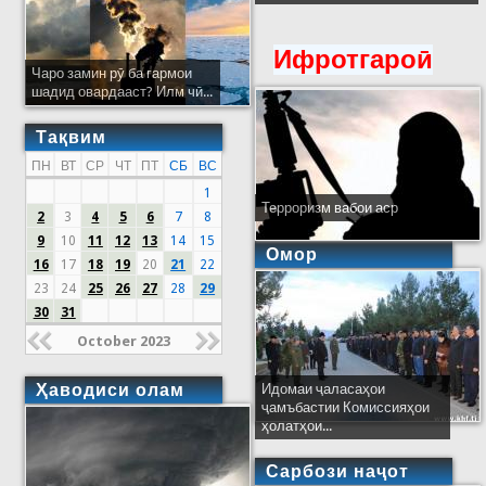
Ифротгароӣ
Чаро замин рӯ ба гармои
шадид овардааст? Илм чӣ...
Тақвим
ПН
ВТ
СР
ЧТ
ПТ
СБ
ВС
1
Терроризм вабои аср
2
3
4
5
6
7
8
9
10
11
12
13
14
15
Омор
16
17
18
19
20
21
22
23
24
25
26
27
28
29
30
31
October 2023
Ҳаводиси олам
Идомаи ҷаласаҳои
ҷамъбастии Комиссияҳои
ҳолатҳои...
Сарбози наҷот