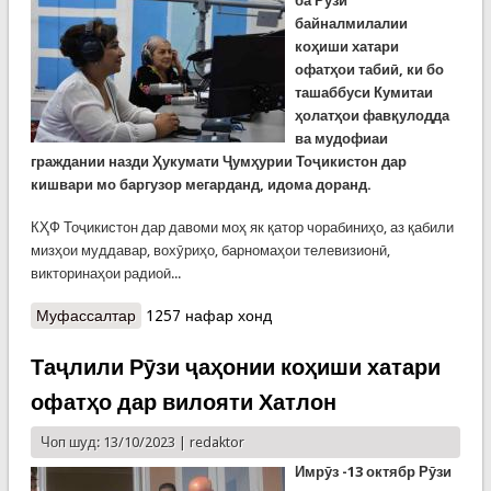
ба Рӯзи
байналмилалии
коҳиши хатари
офатҳои табиӣ, ки бо
ташаббуси Кумитаи
ҳолатҳои фавқулодда
ва мудофиаи
граждании назди Ҳукумати Ҷумҳурии Тоҷикистон дар
кишвари мо баргузор мегарданд, идома доранд.
КҲФ Тоҷикистон дар давоми моҳ як қатор чорабиниҳо, аз қабили
мизҳои муддавар, вохӯриҳо, барномаҳои телевизионӣ,
викторинаҳои радиоӣ...
Муфассалтар
о Баҳси қоидаҳои бехатарӣ ва коҳиши хатари
1257 нафар хонд
офатҳо дар ду барномаи мустақими радиоӣ
Таҷлили Рӯзи ҷаҳонии коҳиши хатари
офатҳо дар вилояти Хатлон
Чоп шуд: 13/10/2023 |
redaktor
Имр
ӯ
з -13 октябр
Рӯзи