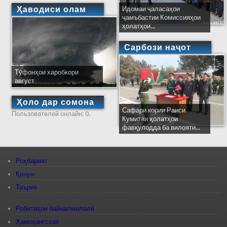
Ҳаводиси олам
Идомаи ҷаласаҳои
ҷамъбастии Комиссияҳои
ҳолатҳои...
Сарбози наҷот
Тӯфонҳои харобкори
август
Ҳоло дар сомона
Сафари кории Раиси
Пользователей онлайн: 0.
Кумитаи ҳолатҳои
фавқулодда ба вилояти...
Роҳбарият
Қонун
Таърих
Робитаҳои байналмилалӣ
Ҳамоҳангсозӣ