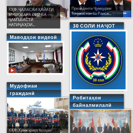
Президенти Ҷумҳурии
КҲФ: ҶАЛАСАИ ҲАЙАТИ
Тоҷикистон ба Раиси...
МУШОВАРА ОИД БА
ҶАМЪБАСТИ
НАТИҶАҲОИ...
30 СОЛИ НАҶОТ
Маводҳои видеоӣ
Мудофиаи
гражданӣ
Робитаҳои
байналмилалӣ
КҲФ: Ҳамкориҳо бозҳам