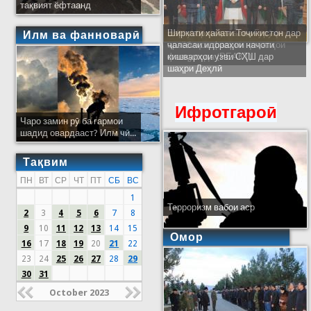
тақвият ёфтаанд
Ширкати ҳайати Тоҷикистон дар
Илм ва фанноварӣ
ҷаласаи идораҳои наҷоти
кишварҳои узви СҲШ дар
шаҳри Деҳлӣ
Ифротгароӣ
Чаро замин рӯ ба гармои
шадид овардааст? Илм чӣ...
Тақвим
ПН
ВТ
СР
ЧТ
ПТ
СБ
ВС
1
Терроризм вабои аср
2
3
4
5
6
7
8
9
10
11
12
13
14
15
Омор
16
17
18
19
20
21
22
23
24
25
26
27
28
29
30
31
October 2023