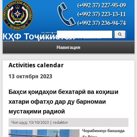
Поиск
КҲФ Тоҷикистон
Форма поиска
Навигация
Activities calendar
13 октября 2023
Баҳси қоидаҳои бехатарӣ ва коҳиши
хатари офатҳо дар ду барномаи
мустақими радиоӣ
Чоп шуд: 13/10/2023 |
redaktor
Чорабиниҳо бахшида