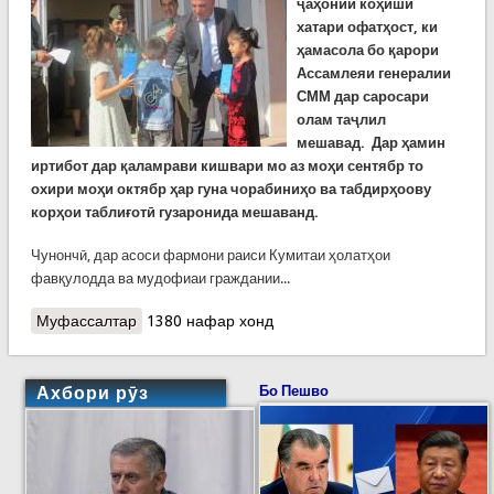
ҷаҳонии коҳиши
хатари офатҳост, ки
ҳамасола бо қарори
Ассамлеяи генералии
СММ дар саросари
олам таҷлил
мешавад.
Дар ҳамин
иртибот дар қаламрави кишвари мо аз моҳи сентябр то
охири моҳи октябр ҳар гуна чорабиниҳо ва табдирҳоову
корҳои таблиғотӣ гузаронида мешаванд.
Чунончӣ, дар асоси фармони раиси Кумитаи ҳолатҳои
фавқулодда ва мудофиаи граждании...
Муфассалтар
о Таҷлили Рӯзи ҷаҳонии коҳиши хатари офатҳо
1380 нафар хонд
дар вилояти Хатлон
Ахбори рӯз
Бо Пешво