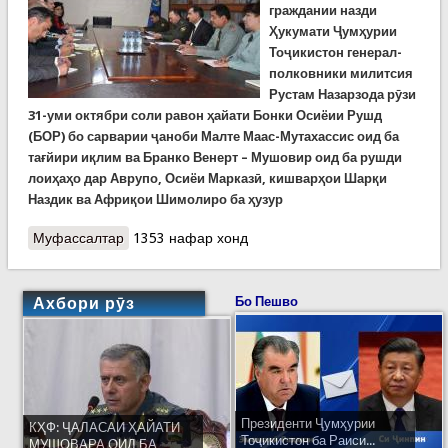
граждании назди
Ҳукумати Ҷумҳурии
Тоҷикистон генерал-
полковники милитсия
Рустам Назарзода рӯзи
31-уми октябри соли равон ҳайати Бонки Осиёии Рушд
(БОР) бо сарварии ҷаноби Малте Маас-Мутахассис оид ба
тағйири иқлим ва Бранко Венерт – Мушовир оид ба рушди
лоиҳаҳо дар Аврупо, Осиёи Марказӣ, кишварҳои Шарқи
Наздик ва Африқои Шимолиро ба ҳузур
Муфассалтар
о Мулоқоти генерал Назарзода бо ҳайати БОР
1353 нафар хонд
Ахбори рӯз
Бо Пешво
Президенти Ҷумҳурии
КҲФ: ҶАЛАСАИ ҲАЙАТИ
Тоҷикистон ба Раиси...
МУШОВАРА ОИД БА