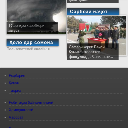
Сарбози наҷот
Тӯфонҳои харобкори
август
Ҳоло дар сомона
Сафари кории Раиси
Пользователей онлайн: 0.
Кумитаи ҳолатҳои
фавқулодда ба вилояти...
Роҳбарият
Қонун
Таърих
Робитаҳои байналмилалӣ
Ҳамоҳангсозӣ
Ҷасорат