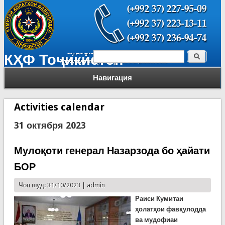
Поиск
КҲФ Тоҷикистон
Форма поиска
Навигация
Activities calendar
31 октября 2023
Мулоқоти генерал Назарзода бо ҳайати
БОР
Чоп шуд: 31/10/2023 |
admin
Раиси Кумитаи
ҳолатҳои фавқулодда
ва мудофиаи