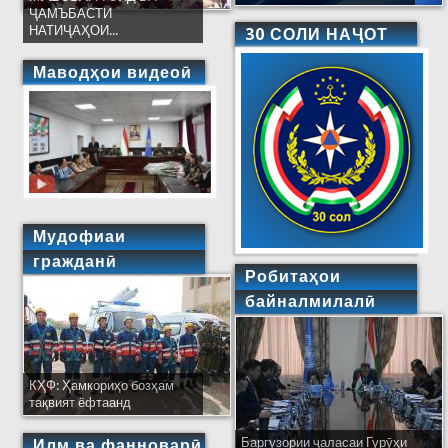
ҶАМЪБАСТИ
НАТИҶАҲОИ...
30 СОЛИ НАҶОТ
Маводҳои видеоӣ
Мудофиаи
гражданӣ
Робитаҳои
байналмилалӣ
КҲФ: Ҳамкориҳо бозҳам
тақвият ёфтаанд
Баргузории ҷаласаи Гурӯҳи
Ширкати ҳайати Тоҷикистон дар
Илм ва фанноварӣ