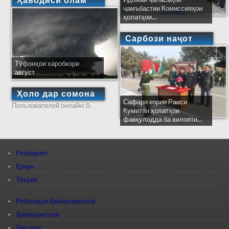
Ҳаводиси олам
ҷамъбастии Комиссияҳои
ҳолатҳои...
Сарбози наҷот
Тӯфонҳои харобкори
август
Ҳоло дар сомона
Сафари кории Раиси
Пользователей онлайн: 0.
Кумитаи ҳолатҳои
фавқулодда ба вилояти...
Роҳбарият
Қонун
Таърих
Робитаҳои байналмилалӣ
Ҳамоҳангсозӣ
Ҷасорат