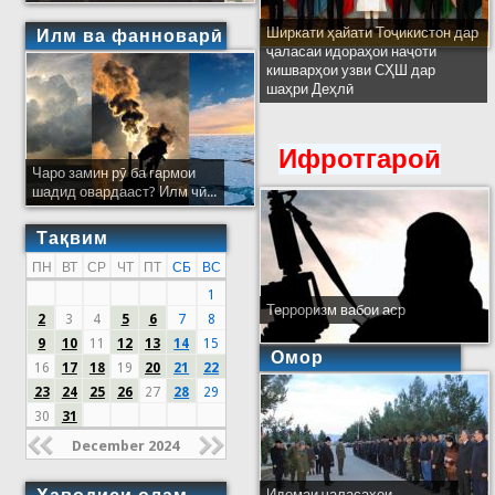
Ширкати ҳайати Тоҷикистон дар
Илм ва фанноварӣ
ҷаласаи идораҳои наҷоти
кишварҳои узви СҲШ дар
шаҳри Деҳлӣ
Ифротгароӣ
Чаро замин рӯ ба гармои
шадид овардааст? Илм чӣ...
Тақвим
ПН
ВТ
СР
ЧТ
ПТ
СБ
ВС
1
Терроризм вабои аср
2
3
4
5
6
7
8
9
10
11
12
13
14
15
Омор
16
17
18
19
20
21
22
23
24
25
26
27
28
29
30
31
December 2024
Идомаи ҷаласаҳои