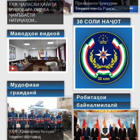
Президенти Ҷумҳурии
КҲФ: ҶАЛАСАИ ҲАЙАТИ
Тоҷикистон ба Раиси...
МУШОВАРА ОИД БА
ҶАМЪБАСТИ
НАТИҶАҲОИ...
30 СОЛИ НАҶОТ
Маводҳои видеоӣ
Мудофиаи
гражданӣ
Робитаҳои
байналмилалӣ
КҲФ: Ҳамкориҳо бозҳам
тақвият ёфтаанд