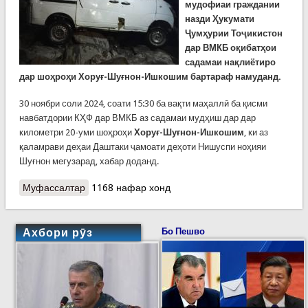
мудофиаи граждании
назди Ҳукумати
Ҷумҳурии Тоҷикистон
дар
ВМКБ оқибатҳои
садамаи нақлиётиро
дар шоҳроҳи Хоруғ-Шуғнон-Ишкошим бартараф намуданд.
30 ноябри соли 2024, соати 15:30 ба вақти маҳаллӣ ба қисми
навбатдории КҲФ дар ВМКБ аз садамаи мудҳиш дар дар
километри 20-уми шоҳроҳи
Хоруғ-Шуғнон-Ишкошим
, ки аз
қаламрави деҳаи Даштаки ҷамоати деҳоти Нишуспи ноҳияи
Шуғнон мегузарад, хабар доданд.
Муфассалтар
о Садамаи мудҳиши мошин дар Шуғнон. Мошин
1168 нафар хонд
ба дарё сарозер шуда ва ронанда бедарак
Ахбори рӯз
Бо Пешво