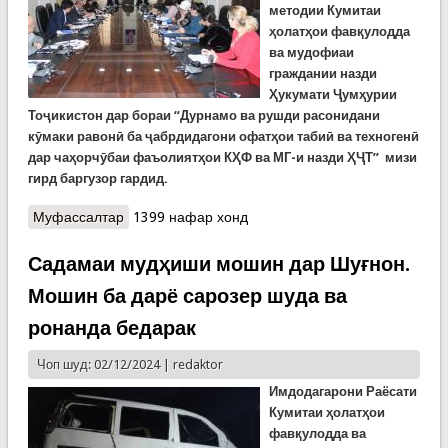
методии Кумитаи
ҳолатҳои фавқулодда
ва мудофиаи
граждании назди
Ҳукумати Ҷумҳурии
Тоҷикистон дар бораи “Дурнамо ва рушди расонидани
кӯмаки равонӣ ба ҷабрдидагони офатҳои табиӣ ва техногенӣ
дар чаҳорчӯбаи фаъолиятҳои КҲФ ва МГ-и назди ҲҶТ” мизи
гирд баргузор гардид.
Муфассалтар
о Мизи гирд дар Маркази ҷумҳуриявии таълимӣ-
1399 нафар хонд
методӣ
Садамаи мудҳиши мошин дар Шуғнон.
Мошин ба дарё сарозер шуда ва
ронанда бедарак
Чоп шуд: 02/12/2024 |
redaktor
Имдодагарони
Раёсати
К
умитаи ҳолатҳои
фавқулодда ва