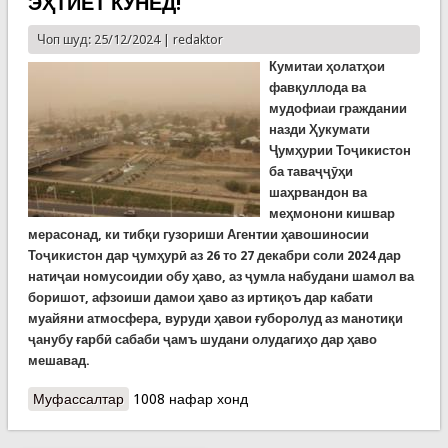
ЭҲТИЁТ КУНЕД!
Чоп шуд: 25/12/2024 |
redaktor
Кумитаи ҳолатҳои
фавқуллода ва
мудофиаи граждании
назди Ҳукумати
Ҷумҳурии Тоҷикистон
ба таваҷҷӯҳи
шаҳрвандон ва
меҳмонони кишвар
мерасонад, ки тибқи гузориши Агентии ҳавошиносии
Тоҷикистон дар ҷумҳурӣ аз 26 то 27 декабри соли 2024 дар
натиҷаи номусоидии обу ҳаво, аз ҷумла набудани шамол ва
боришот, афзоиши дамои ҳаво аз иртиқоъ дар кабати
муайяни атмосфера, вуруди ҳавои ғуборолуд аз манотиқи
ҷанубу ғарбӣ сабаби ҷамъ шудани олудагиҳо дар ҳаво
мешавад.
Муфассалтар
о Олудагии ҳаво дар ду рӯзи оянда: ЭҲТИЁТ
1008 нафар хонд
КУНЕД!