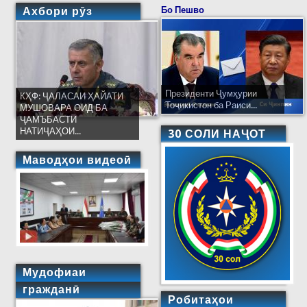
Ахбори рӯз
Бо Пешво
Президенти Ҷумҳурии
КҲФ: ҶАЛАСАИ ҲАЙАТИ
Тоҷикистон ба Раиси...
МУШОВАРА ОИД БА
ҶАМЪБАСТИ
НАТИҶАҲОИ...
30 СОЛИ НАҶОТ
Маводҳои видеоӣ
Мудофиаи
гражданӣ
Робитаҳои