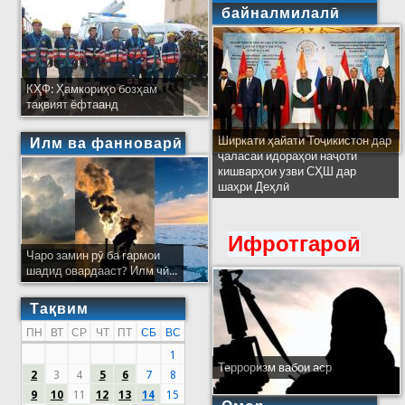
байналмилалӣ
КҲФ: Ҳамкориҳо бозҳам
тақвият ёфтаанд
Ширкати ҳайати Тоҷикистон дар
Илм ва фанноварӣ
ҷаласаи идораҳои наҷоти
кишварҳои узви СҲШ дар
шаҳри Деҳлӣ
Ифротгароӣ
Чаро замин рӯ ба гармои
шадид овардааст? Илм чӣ...
Тақвим
ПН
ВТ
СР
ЧТ
ПТ
СБ
ВС
1
Терроризм вабои аср
2
3
4
5
6
7
8
9
10
11
12
13
14
15