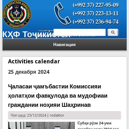
Поиск
КҲФ Тоҷикистон
Форма поиска
Навигация
Activities calendar
25 декабря 2024
Ҷаласаи ҷамъбастии Комиссияи
ҳолатҳои фавқулода ва мудофиаи
граждании ноҳияи Шаҳринав
Чоп шуд: 25/12/2024 |
redaktor
Субҳи рӯзи 24-уми