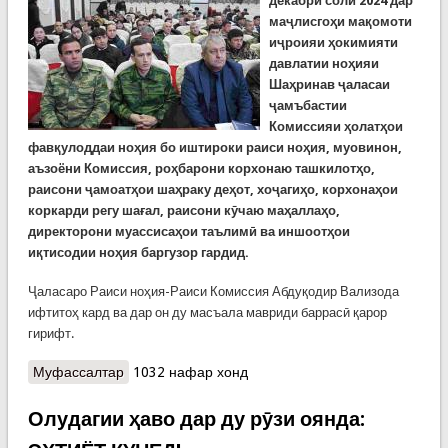
декабри соли 2024 дар
маҷлисгоҳи мақомоти
иҷроияи ҳокимияти
давлатии ноҳияи
Шаҳринав ҷаласаи
ҷамъбастии
Комиссияи ҳолатҳои
фавқулоддаи ноҳия бо иштироки раиси ноҳия, муовинон,
аъзоёни Комиссия, роҳбарони корхонаю ташкилотҳо,
раисони ҷамоатҳои шаҳраку деҳот, хоҷагиҳо, корхонаҳои
коркарди регу шағал, раисони кӯчаю маҳаллаҳо,
директорони муассисаҳои таълимӣ ва иншоотҳои
иқтисодии ноҳия баргузор гардид.
Ҷаласаро Раиси ноҳия-Раиси Комиссия Абдуқодир Вализода
ифтитоҳ кард ва дар он ду масъала мавриди баррасӣ қарор
гирифт.
Муфассалтар
о Ҷаласаи ҷамъбастии Комиссияи ҳолатҳои
1032 нафар хонд
фавқулода ва мудофиаи граждании ноҳияи
Шаҳринав
Олудагии ҳаво дар ду рӯзи оянда: