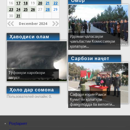
Омор
16
17
18
19
20
21
22
23
24
25
26
27
28
29
30
31
December 2024
Ҳаводиси олам
Идомаи ҷаласаҳои
ҷамъбастии Комиссияҳои
ҳолатҳои...
Сарбози наҷот
Тӯфонҳои харобкори
август
Ҳоло дар сомона
Сафари кории Раиси
Пользователей онлайн: 0.
Кумитаи ҳолатҳои
фавқулодда ба вилояти...
Роҳбарият