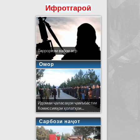
Ифротгароӣ
Терроризм вабои аср
Омор
Идомаи ҷаласаҳои ҷамъбастии
Комиссияҳои ҳолатҳои...
Сарбози наҷот