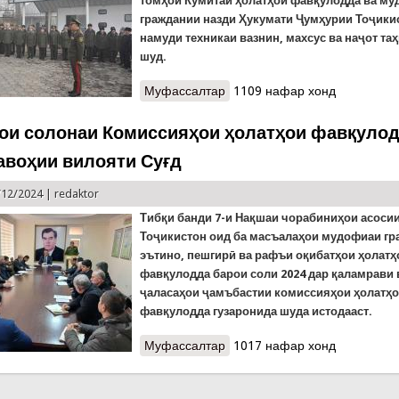
томҳои Кумитаи ҳолатҳои фавқулодда ва м
граждании назди Ҳукумати Ҷумҳурии Тоҷики
намуди техникаи вазнин, махсус ва наҷот та
шуд.
Муфассалтар
о Кумитаи ҳолатҳои фавқулод
1109 нафар хонд
шуд
ои солонаи Комиссияҳои ҳолатҳои фавқулод
авоҳии вилояти Суғд
/12/2024 |
redaktor
Тибқи банди 7-и Нақшаи чорабиниҳои асоси
Тоҷикистон оид ба масъалаҳои мудофиаи гр
эътино, пешгирӣ ва рафъи оқибатҳои ҳолатҳ
фавқулодда барои соли 2024 дар қаламрави 
ҷаласаҳои ҷамъбастии комиссияҳои ҳолатҳ
фавқулодда гузаронида шуда истодааст.
Муфассалтар
о Ҷаласаҳои солонаи Комисс
1017 нафар хонд
вилояти Суғд