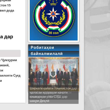
удофиаи
стон 15
ҳвил дода
а соҳиби 15 намуд техникаи вазнини корҳои наҷот
а дар
Робитаҳои
байналмилалӣ
и Ҷумҳурии
ажанӣ,
ои
вилояти Суғд
ои
Ширкати ҳайати Тоҷикистон дар
ҷаласаи идораҳои наҷоти
ияҳои ҳолатҳои фавқулода дар шаҳру навоҳии
кишварҳои узви СҲШ дар
шаҳри Деҳлӣ