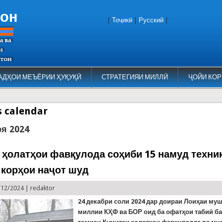
тон
|
Тоҷикӣ
|
Русский
|
АДҲОИ МЕЪЁРИИ ҲУҚУҚӢ
СТРАТЕГИЯИ МИЛЛӢ
ҶОЙИ КОР
es calendar
ря 2024
 ҳолатҳои фавқулода соҳиби 15 намуд техни
 корҳои наҷот шуд
/12/2024 |
redaktor
24 декабри соли 2024 дар доираи Лоиҳаи му
миллии КҲФ ва БОР оид ба офатҳои табиӣ ба