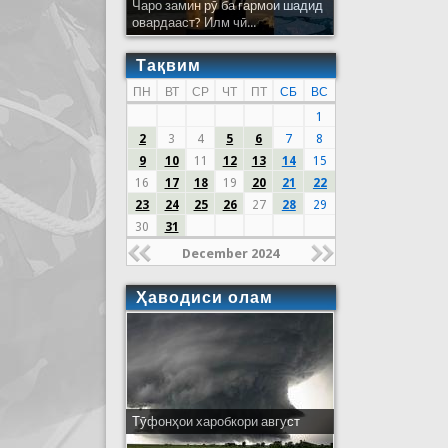
Чаро замин рӯ ба гармои шадид
овардааст? Илм чӣ...
Тақвим
ПН
ВТ
СР
ЧТ
ПТ
СБ
ВС
1
2
3
4
5
6
7
8
9
10
11
12
13
14
15
16
17
18
19
20
21
22
23
24
25
26
27
28
29
30
31
December 2024
Ҳаводиси олам
Тӯфонҳои харобкори август