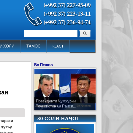
Поиск
Форма поиска
И ХОЛӢ
ТАМОС
REACT
Бо Пешво
каи
Президенти Ҷумҳурии
Тоҷикистон ба Раиси...
30 СОЛИ НАҶОТ
штараки
 ҷузъу