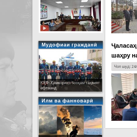
Мудофиаи гражданӣ
Ҷаласаҳ
шаҳру н
Чоп шуд: 24
КҲФ: Ҳамкориҳо бозҳам тақвият
ёфтаанд
Илм ва фанноварӣ