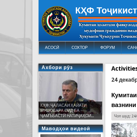
КҲФ Тоҷикис
АСОСӢ
СОХТОР
ФОРУМ
САН
Ахбори рӯз
Activiti
24 декаб
Кумитаи
вазнини
КҲФ: ҶАЛАСАИ ҲАЙАТИ
МУШОВАРА ОИД БА
ҶАМЪБАСТИ НАТИҶАҲОИ...
Чоп шуд: 24
Маводҳои видеоӣ