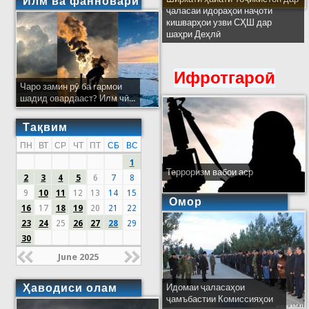
Илм ва фанноварӣ
ҷаласаи идораҳои наҷоти
кишварҳои узви СҲШ дар
шаҳри Деҳлӣ
Ифротгароӣ
Чаро замин рӯ ба гармои
шадид овардааст? Илм чӣ...
Тақвим
ПН
ВТ
СР
ЧТ
ПТ
СБ
ВС
1
Терроризм вабои аср
2
3
4
5
6
7
8
9
10
11
12
13
14
15
Омор
16
17
18
19
20
21
22
23
24
25
26
27
28
29
30
June 2025
Ҳаводиси олам
Идомаи ҷаласаҳои
ҷамъбастии Комиссияҳои