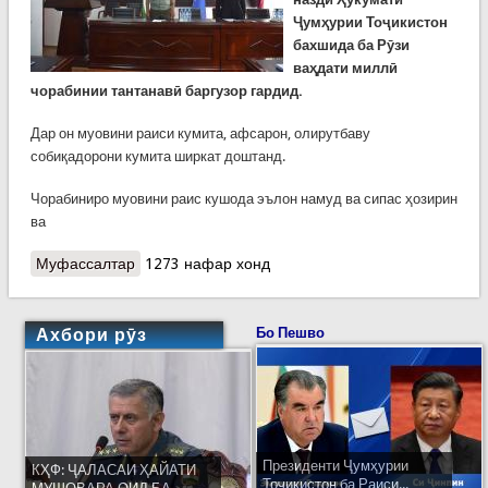
Ҷумҳурии Тоҷикистон
бахшида ба Рӯзи
ваҳдати миллӣ
чорабинии тантанавӣ баргузор гардид.
Дар он муовини раиси кумита, афсарон, олирутбаву
собиқадорони кумита ширкат доштанд.
Чорабиниро муовини раис кушода эълон намуд ва сипас ҳозирин
ва
Муфассалтар
о РӮЗИ ВАҲДАТИ МИЛЛӢ ДАР КҲФ
1273 нафар хонд
Ахбори рӯз
Бо Пешво
Президенти Ҷумҳурии
КҲФ: ҶАЛАСАИ ҲАЙАТИ
Тоҷикистон ба Раиси...