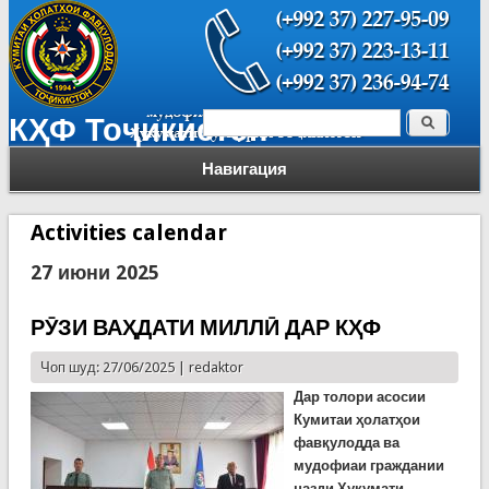
Поиск
КҲФ Тоҷикистон
Форма поиска
Навигация
Activities calendar
27 июни 2025
РӮЗИ ВАҲДАТИ МИЛЛӢ ДАР КҲФ
Чоп шуд: 27/06/2025 |
redaktor
Дар толори асосии
Кумитаи ҳолатҳои
фавқулодда ва
мудофиаи граждании
назди Ҳукумати