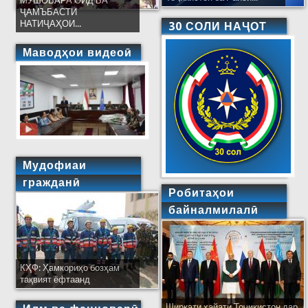
МУШОВАРА ОИД БА
ҶАМЪБАСТИ
НАТИҶАҲОИ...
30 СОЛИ НАҶОТ
Маводҳои видеоӣ
Мудофиаи
гражданӣ
Робитаҳои
байналмилалӣ
КҲФ: Ҳамкориҳо бозҳам
тақвият ёфтаанд
Ширкати ҳайати Тоҷикистон дар