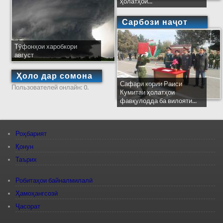
ҳолатҳои...
Сарбози наҷот
Тӯфонҳои харобкори
август
Ҳоло дар сомона
Сафари кории Раиси
Пользователей онлайн: 0.
Кумитаи ҳолатҳои
фавқулодда ба вилояти...
Роҳбарият
Қонун
Таърих
Робитаҳои байналмилалӣ
Ҳамоҳангсозӣ
Ҷасорат