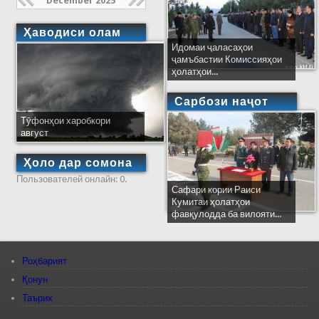
December 2025
Ҳаводиси олам
Идомаи ҷаласаҳои
ҷамъбастии Комиссияҳои
ҳолатҳои...
Сарбози наҷот
Тӯфонҳои харобкори
август
Ҳоло дар сомона
Пользователей онлайн: 0.
Сафари кории Раиси
Кумитаи ҳолатҳои
фавқулодда ба вилояти...
Роҳбарият
Қонун
Таърих