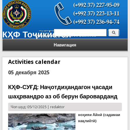
Поиск
КҲФ Тоҷикистон
Форма поиска
Навигация
Activities calendar
05 декабря 2025
КҲФ-СУҒД: Наҷотдиҳандагон ҷасади
шаҳрвандро аз об берун бароварданд
Чоп шуд: 05/12/2025 |
redaktor
ноҳияи Айнӣ (садамаи
нақлиётӣ)