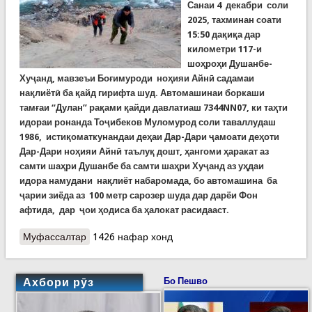
Санаи 4 декабри соли
2025, тахминан соати
15:50 дақиқа дар
километри 117-и
шоҳроҳи Душанбе-
Хуҷанд, мавзеъи Боғимуроди ноҳияи Айнӣ садамаи
нақлиётӣ ба қайд гирифта шуд. Автомашинаи боркаши
тамғаи “Дулан” рақами қайди давлатиаш 7344NN07, ки таҳти
идораи ронанда Тоҷибеков Муломурод соли таваллудаш
1986, истиқоматкунандаи деҳаи Дар-Дари ҷамоати деҳоти
Дар-Дари ноҳияи Айнӣ таълуқ дошт, ҳангоми ҳаракат аз
самти шаҳри Душанбе ба самти шаҳри Хуҷанд аз уҳдаи
идора намудани нақлиёт набаромада, бо автомашина ба
ҷарии зиёда аз 100 метр сарозер шуда дар дарёи Фон
афтида, дар ҷои ҳодиса ба ҳалокат расидааст.
Муфассалтар
о КҲФ-СУҒД: Наҷотдиҳандагон ҷасади
1426 нафар хонд
шаҳрвандро аз об берун бароварданд
Ахбори рӯз
Бо Пешво