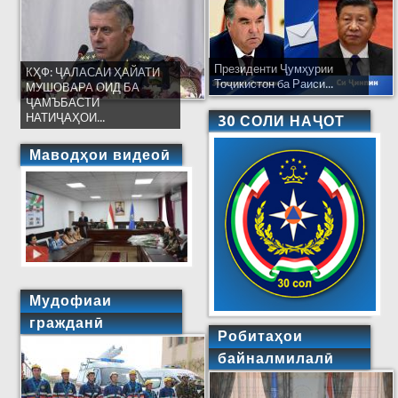
Президенти Ҷумҳурии
КҲФ: ҶАЛАСАИ ҲАЙАТИ
Тоҷикистон ба Раиси...
МУШОВАРА ОИД БА
ҶАМЪБАСТИ
НАТИҶАҲОИ...
30 СОЛИ НАҶОТ
Маводҳои видеоӣ
Мудофиаи
гражданӣ
Робитаҳои
байналмилалӣ