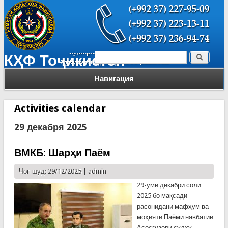
Поиск
КҲФ Тоҷикистон
Форма поиска
Навигация
Activities calendar
29 декабря 2025
ВМКБ: Шарҳи Паём
Чоп шуд: 29/12/2025 |
admin
29-уми декабри соли
2025 бо мақсади
расонидани мафҳум ва
моҳияти Паёми навбатии
Асосгузори сулҳу