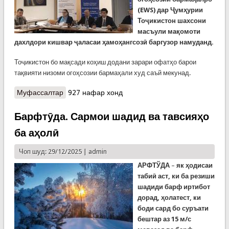
(EWS) дар Ҷумҳурии
Тоҷикистон шахсони
масъули мақомоти
дахлдори кишвар ҷаласаи ҳамоҳангсозӣ баргузор намуданд.
Тоҷикистон бо мақсади коҳиш додани зарари офатҳо барои
тақвияти низоми огоҳсозии бармаҳали худ саъй мекунад.
Муфассалтар
о КҲФ: Ҷаласаи ҳамоҳангсозии таҳкими низоми
927 нафар хонд
огоҳсозии бармаҳали кишвар
Барфтӯда. Сармои шадид ва тавсияҳо
ба аҳолӣ
Чоп шуд: 29/12/2025 |
admin
АРФТЎДА
–
як ҳодисаи
табиӣ аст, ки ба резиши
шадиди барф иртибот
дорад, ҳолатест, ки
боди сард бо суръати
бештар аз 15 м/с