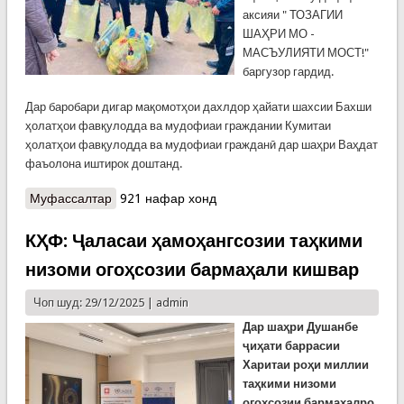
аксияи " ТОЗАГИИ
ШАҲРИ МО -
МАСЪУЛИЯТИ МОСТ!"
баргузор гардид.
Дар баробари дигар мақомотҳои дахлдор ҳайати шахсии Бахши
ҳолатҳои фавқулодда ва мудофиаи граждании Кумитаи
ҳолатҳои фавқулодда ва мудофиаи гражданӣ дар шаҳри Ваҳдат
фаъолона иштирок доштанд.
Муфассалтар
о КҲФ: Дар ш. Ваҳдат аксияи "Тозагии шаҳри
921 нафар хонд
мо-масъулияти мост!" доир гардид
КҲФ: Ҷаласаи ҳамоҳангсозии таҳкими
низоми огоҳсозии бармаҳали кишвар
Чоп шуд: 29/12/2025 |
admin
Дар шаҳри Душанбе
ҷиҳати баррасии
Харитаи роҳи миллии
таҳкими низоми
огоҳсозии бармаҳалро