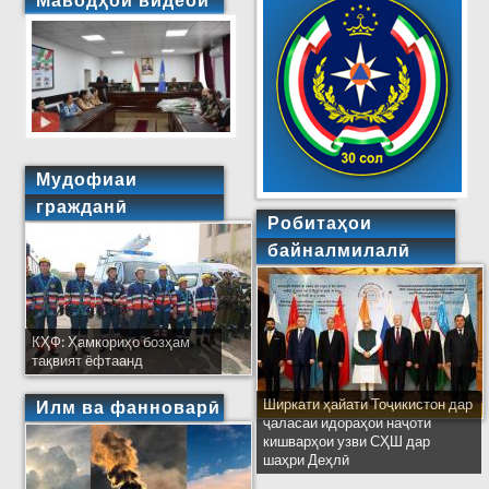
Маводҳои видеоӣ
Мудофиаи
гражданӣ
Робитаҳои
байналмилалӣ
КҲФ: Ҳамкориҳо бозҳам
тақвият ёфтаанд
Ширкати ҳайати Тоҷикистон дар
Илм ва фанноварӣ
ҷаласаи идораҳои наҷоти
кишварҳои узви СҲШ дар
шаҳри Деҳлӣ