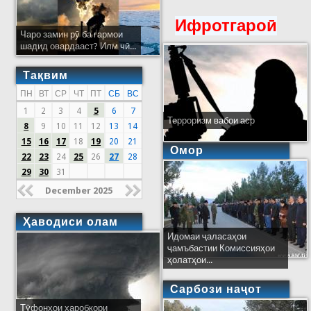
Ифротгароӣ
Чаро замин рӯ ба гармои
шадид овардааст? Илм чӣ...
Тақвим
ПН
ВТ
СР
ЧТ
ПТ
СБ
ВС
1
2
3
4
5
6
7
Терроризм вабои аср
8
9
10
11
12
13
14
15
16
17
18
19
20
21
Омор
22
23
24
25
26
27
28
29
30
31
December 2025
Ҳаводиси олам
Идомаи ҷаласаҳои
ҷамъбастии Комиссияҳои
ҳолатҳои...
Сарбози наҷот
Тӯфонҳои харобкори