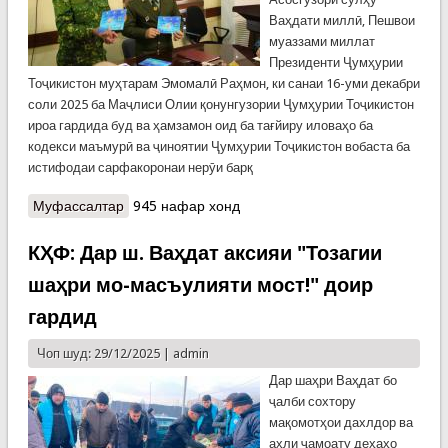
Ваҳдати миллӣ, Пешвои
муаззами миллат
Президенти Ҷумҳурии
Тоҷикистон муҳтарам Эмомалӣ Раҳмон, ки санаи 16-уми декабри
соли 2025 ба Маҷлиси Олии қонунгузории Ҷумҳурии Тоҷикистон
ироа гардида буд ва ҳамзамон оид ба тағйиру иловаҳо ба
кодекси маъмурӣ ва ҷиноятии Ҷумҳурии Тоҷикистон вобаста ба
истифодаи сарфакоронаи нерӯи барқ
Муфассалтар
о ВМКБ: Шарҳи Паём
945 нафар хонд
КҲФ: Дар ш. Ваҳдат аксияи "Тозагии
шаҳри мо-масъулияти мост!" доир
гардид
Чоп шуд: 29/12/2025 |
admin
Дар шаҳри Ваҳдат бо
ҷалби сохтору
мақомотҳои дахлдор ва
аҳли ҷамоату деҳаҳо