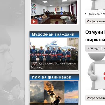
дар сафи А
Муфассалт
Озмуни 
Мудофиаи гражданӣ
ширкати
Чоп шуд: 30
КҲФ: Ҳамкориҳо бозҳам тақвият
ёфтаанд
Илм ва фанноварӣ
Муфассалт