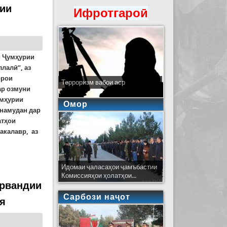
рии
Ифротгароӣ
и Ҷумҳурии
лалӣ”, аз
орои
Терроризм вабои аср
ар озмуни
умҳурии
Омор
 намудан дар
атҳои
акалавр, аз
истон “Маркази барномаҳои байналмиллалӣ”
Идомаи ҷаласаҳои ҷамъбастии
Комиссияҳои ҳолатҳои...
ҳрвандии
Сарбози наҷот
ия