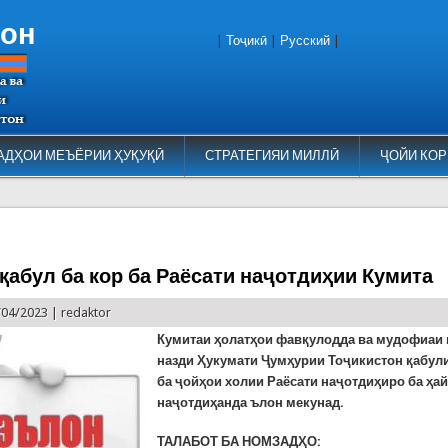
тон
|
Тоҷикӣ
|
Русский
|
АДҲОИ МЕЪЁРИИ ҲУҚУҚӢ
СТРАТЕГИЯИ МИЛЛӢ
ҶОЙИ КОР
қабул ба кор ба Раёсати наҷотдиҳии Кумита
/04/2023 |
redaktor
Кумитаи ҳолатҳои фавқулодда ва мудофиаи
назди Ҳукумати Ҷумҳурии Тоҷикистон қабул
ба ҷойҳои холии Раёсати наҷотдиҳиро ба ҳа
наҷотдиҳанда ълон мекунад.
ТАЛАБОТ БА НОМЗАДҲО: