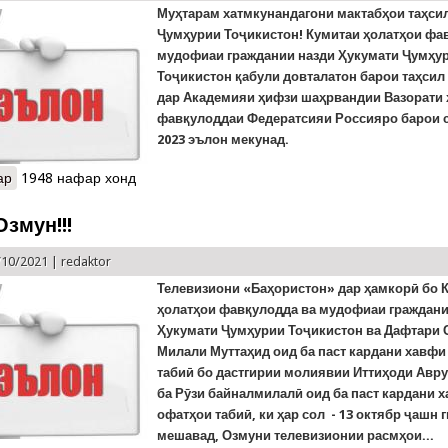
Муҳтарам хатмкунандагони мактабҳои таҳси
Ҷумҳурии Тоҷикистон! Кумитаи ҳолатҳои фа
мудофиаи граждании назди Ҳукумати Ҷумҳу
Тоҷикистон қабули довталатон барои таҳсил
дар
Академияи ҳифзи
шаҳрвандии Вазорати 
фавқулоддаи Федератсияи Россия
ро барои 
2023 эълон мекунад.
ар
о Эълони қабули довталабон ба Академияи ҳифзи шаҳрвандии В
1948 нафар хонд
Россия
Озмун!!!
/10/2021 |
redaktor
Телевизиони «Баҳористон» дар ҳамкорӣ бо 
ҳолатҳои фавқулодда ва мудофиаи граждани
Ҳукумати Ҷумҳурии Тоҷикистон ва Дафтари
Милали Муттаҳид оид ба паст кардани хавфи
табиӣ бо дастгирии молиявии Иттиҳоди Авр
ба Рӯзи байналмилалӣ оид ба паст кардани 
офатҳои табиӣ, ки ҳар сол - 13 октябр ҷашн 
мешавад, Озмуни телевизионии расмҳои...