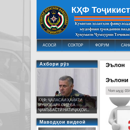
КҲФ Тоҷикис
АСОСӢ
СОХТОР
ФОРУМ
САН
Ахбори рӯз
Эълон
Эълони 
Чоп шуд: 03
КҲФ: ҶАЛАСАИ ҲАЙАТИ
МУШОВАРА ОИД БА
ҶАМЪБАСТИ НАТИҶАҲОИ...
Маводҳои видеоӣ