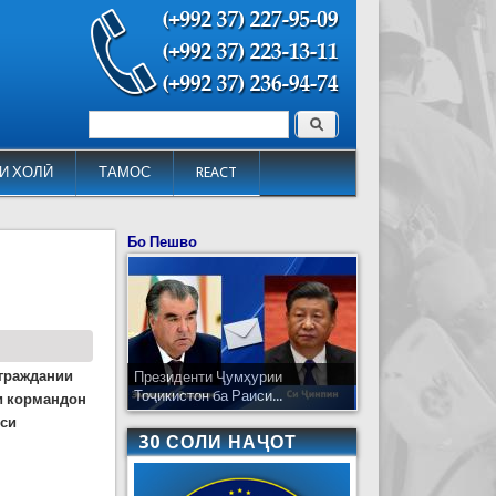
Поиск
Форма поиска
И ХОЛӢ
ТАМОС
REACT
Бо Пешво
 граждании
Президенти Ҷумҳурии
Тоҷикистон ба Раиси...
и кормандон
йси
30 СОЛИ НАҶОТ