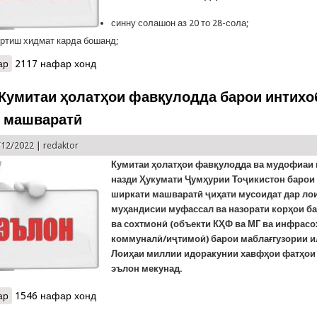
синну солашон аз 20 то 28-сола;
ртиш хидмат карда бошанд;
ар
о Эълони қабул ба кор ба Раёсати наҷотдиҳии Кумита
2117 нафар хонд
Кумитаи ҳолатҳои фавқулодда барои интихо
 машваратӣ
/12/2022 |
redaktor
Кумитаи ҳолатҳои фавқулодда ва мудофиаи
назди Ҳукумати Ҷумҳурии Тоҷикистон барои
ширкати машваратӣ ҷиҳати мусоидат дар л
муҳандисии муфассал ва назорати корҳои б
ва сохтмонӣ (объекти КҲФ ва МГ ва инфрасо
коммуналӣ/иҷтимоӣ) барои маблағгузории и
Лоиҳаи миллии идоракунии хавфҳои фатҳои
эълон мекунад.
ар
о Озмуни Кумитаи ҳолатҳои фавқулодда барои интихоби ширкат
1546 нафар хонд