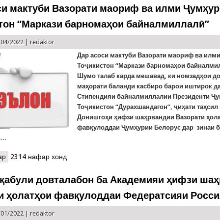
си мактуби Вазорати маориф ва илми Ҷумҳу
тон “Маркази барномаҳои байналмиллалӣ”
/04/2022 |
redaktor
Дар асоси мактуби Вазорати маориф ва илм
Тоҷикистон “Маркази барномаҳои байналмил
Шумо талаб карда мешавад, ки номзадҳои д
маҳорати баланди касбиро барои иштирок д
Стипендияи байналмиллалии Президенти Ҷ
Тоҷикистон “Дурахшандагон”, ҷиҳати таҳсил
Донишгоҳи ҳифзи шаҳрвандии Вазорати ҳол
фавқулоддаи Ҷумҳурии Белорус дар зинаи б
...
ар
о Дар асоси мактуби Вазорати маориф ва илми Ҷумҳурии Тоҷик
2314 нафар хонд
қабули довталабон ба Академияи ҳифзи ша
и ҳолатҳои фавқулоддаи Федератсияи Росс
/01/2022 |
redaktor