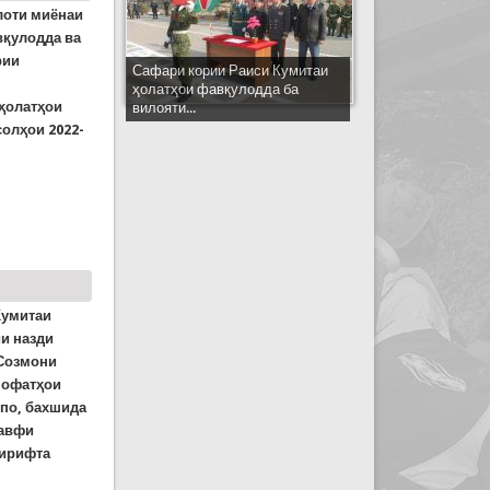
лоти миёнаи
вқулодда ва
рии
Сафари кории Раиси Кумитаи
ҳолатҳои фавқулодда ба
ҳолатҳои
вилояти...
солҳои 2022-
азорати ҳолатҳои фавқулоддаи Федератсияи
Кумитаи
и назди
 Созмони
 офатҳои
упо, бахшида
хавфи
гирифта