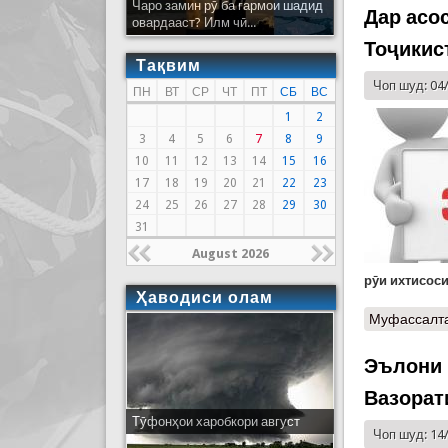
Чаро замин рӯ ба гармои шадид
Дар асо
овардааст? Илм чӣ...
Тоҷикис
Тақвим
Чоп шуд: 04
ПН
ВТ
СР
ЧТ
ПТ
СБ
ВС
1
2
3
4
5
6
7
8
9
10
11
12
13
14
15
16
17
18
19
20
21
22
23
24
25
26
27
28
29
30
31
August 2026
рӯи ихтисоси
Ҳаводиси олам
Муфассалт
Эълони 
Вазорат
Тӯфонҳои харобкори август
Чоп шуд: 14