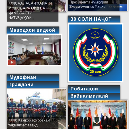
Президенти Ҷумҳурии
КҲФ: ҶАЛАСАИ ҲАЙАТИ
Тоҷикистон ба Раиси...
МУШОВАРА ОИД БА
ҶАМЪБАСТИ
НАТИҶАҲОИ...
30 СОЛИ НАҶОТ
Маводҳои видеоӣ
Мудофиаи
гражданӣ
Робитаҳои
байналмилалӣ
КҲФ: Ҳамкориҳо бозҳам
тақвият ёфтаанд