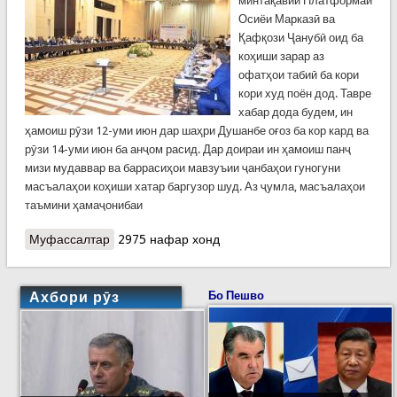
минтақавии Платформаи
Осиёи Марказӣ ва
Қафқози Ҷанубӣ оид ба
коҳиши зарар аз
офатҳои табиӣ ба кори
кори худ поён дод. Тавре
хабар дода будем, ин
ҳамоиш рӯзи 12-уми июн дар шаҳри Душанбе оғоз ба кор кард ва
рӯзи 14-уми июн ба анҷом расид. Дар доираи ин ҳамоиш панҷ
мизи мудаввар ва баррасиҳои мавзуъии ҷанбаҳои гуногуни
масъалаҳои коҳиши хатар баргузор шуд. Аз ҷумла, масъалаҳои
таъмини ҳамаҷонибаи
Муфассалтар
о Анҷоми ҳамоиши минтақавии Платформаи
2975 нафар хонд
Осиёи Марказӣ ва Қафқози Ҷанубӣ
Ахбори рӯз
Бо Пешво