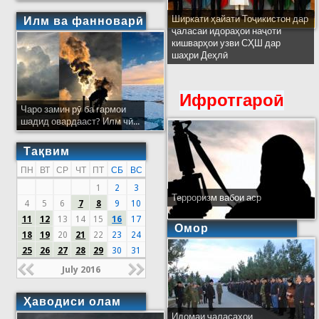
Ширкати ҳайати Тоҷикистон дар
Илм ва фанноварӣ
ҷаласаи идораҳои наҷоти
кишварҳои узви СҲШ дар
шаҳри Деҳлӣ
Ифротгароӣ
Чаро замин рӯ ба гармои
шадид овардааст? Илм чӣ...
Тақвим
ПН
ВТ
СР
ЧТ
ПТ
СБ
ВС
1
2
3
Терроризм вабои аср
4
5
6
7
8
9
10
11
12
13
14
15
16
17
Омор
18
19
20
21
22
23
24
25
26
27
28
29
30
31
July 2016
Ҳаводиси олам
Идомаи ҷаласаҳои