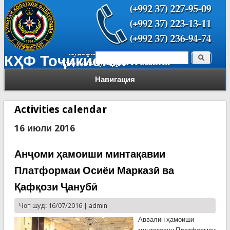
Поиск
КҲФ Тоҷикистон
Форма поиска
Навигация
Activities calendar
16 июли 2016
Анҷоми ҳамоиши минтақавии
Платформаи Осиёи Марказӣ ва
Қафқози Ҷанубӣ
Чоп шуд: 16/07/2016 |
admin
Аввалин ҳамоиши