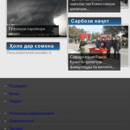
ҷамъбастии Комиссияҳои
ҳолатҳои...
Сарбози наҷот
Тӯфонҳои харобкори
август
Ҳоло дар сомона
Пользователей онлайн: 0.
Сафари кории Раиси
Кумитаи ҳолатҳои
фавқулодда ба вилояти...
Роҳбарият
Қонун
Таърих
Робитаҳои байналмилалӣ
Ҳамоҳангсозӣ
Ҷасорат