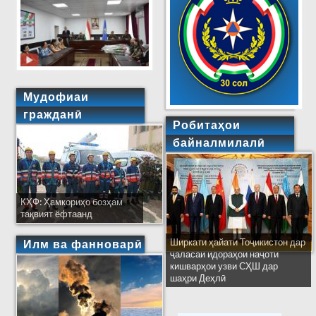
Мудофиаи
гражданӣ
Робитаҳои
байналмилалӣ
КҲФ: Ҳамкориҳо бозҳам
тақвият ёфтаанд
Ширкати ҳайати Тоҷикистон дар
Илм ва фанноварӣ
ҷаласаи идораҳои наҷоти
кишварҳои узви СҲШ дар
шаҳри Деҳлӣ