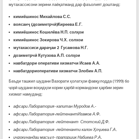
мутахассисони зерини лаёқатманд дар фаъолият доштанд:
кимиёшинос Михайлова С.С.
воясанҷ (дозиметрчӣ)
Киреева Е.Г.
кимиёшинос Кошелёва Н.П. солҳои
кимиёшинос Зокирова Ч.Х. солхои
мутахассиси дараҷаи 2
Гусамова Н.Г.
дозиметрчӣ Кутузова А.П. солҳои
навбатдори оперативи хизматчи Исаев А.А.
навбатдориоперативи хизматчи Злобин А.П.
Баъди ташкил шудани Вазорати ҳолатҳои фавқулодда (1999) бо
ҷорӣ шудани воҳидҳои кории ҳарбӣ кормандони ҳарбии зерин
хизмат намуданд:
афсари Лаборатория- капитан Муродов А.-
афсари Лаборатория-лейтенант
Игамов А.Ф.
афсари Лаборатория -лейтенант Стотский Д.Ф.
афсари Лаборатория -лейтенанти калон Ҳоҷиева Г.А.
ичрокунан
даи масъул- прапоршик Набиева Р.А.