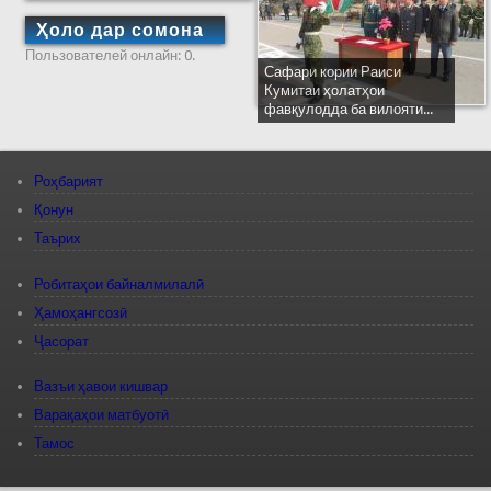
Ҳоло дар сомона
Пользователей онлайн: 0.
Сафари кории Раиси
Кумитаи ҳолатҳои
фавқулодда ба вилояти...
Роҳбарият
Қонун
Таърих
Робитаҳои байналмилалӣ
Ҳамоҳангсозӣ
Ҷасорат
Вазъи ҳавои кишвар
Варақаҳои матбуотӣ
Тамос