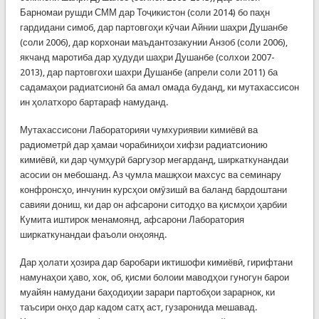
Барномаи рушди СММ дар Тоҷикистон (соли 2014) бо паҳн
гардидани симоб, дар партовгоҳи кӯчаи Айнии шаҳри Душанбе
(соли 2006), дар корхонаи маъдантозакунии Анзоб (соли 2006),
якчанд маротиба дар ҳудуди шаҳри Душанбе (солхои 2007-
2013), дар партовгохи шахри Душанбе (апрели соли 2011) ба
садамаҳои радиатсионӣ ба амал омада буданд, ки мутахассисон
ин ҳолатхоро бартараф намуданд.
Мутахассисони Лабораторияи чумхуриявии кимиёвӣ ва
радиометрӣ дар ҳамаи чорабиниҳои хифзи радиатсионию
кимиёвӣ, ки дар ҷумҳурӣ баргузор мегарданд, ширкаткунандаи
асосии он мебошанд. Аз ҷумла машқхои махсус ва семинару
конфронсҳо, инчунин курсҳои омӯзишӣ ва баланд бардоштани
савияи дониш, ки дар он афсарони ситодҳо ва қисмҳои ҳарбии
Кумита иштирок менамоянд, афсарони Лаборатория
ширкаткунандаи фаъоли онҳоянд.
Дар ҳолати ҳозира дар баробари иктишофи кимиёвӣ, гирифтани
намунаҳои ҳаво, хок, об, қисми болоии маводҳои гуногун барои
муайян намудани баҳодиҳии зарари партобҳои зарарнок, ки
таъсири онҳо дар кадом сатҳ аст, гузаронида мешавад.