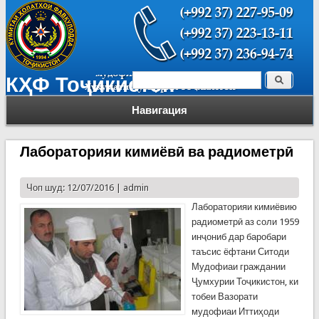
Поиск
КҲФ Тоҷикистон
Форма поиска
Навигация
Лабораторияи кимиёвӣ ва радиометрӣ
Чоп шуд: 12/07/2016 |
admin
Лабораторияи кимиёвию
радиометрӣ аз соли 1959
инҷониб дар баробари
таъсис ёфтани Ситоди
Мудофиаи граждании
Ҷумхурии Тоҷикистон, ки
тобеи Вазорати
мудофиаи Иттиҳоди