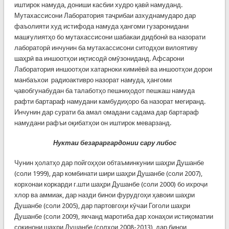
иштирок намуда, дониши касбии худро қавӣ намуданд.
Мутахассисони Лаборатория таҷрибаи азхуднамударо дар
фаъолияти худ истифода намуда ҳангоми гузаронидани
машғулиятҳо бо мутахассисони шабакаи дидбонӣ ва назорати
лабораторӣ инчунин ба мутахассисони ситодҳои вилоятиву
шаҳрӣ ва иншоотҳои иқтисодӣ омӯзониданд. Афсарони
Лаборатория иншоотҳои хатарноки кимиёвӣ ва иншоотҳои дорои
манбаъхои радиоактивро назорат намуда, ҳангоми
ҷавобгунабудан ба талаботҳо пешниҳодот пешкаш намуда
рафти бартараф намудани камбудиҳоро ба назорат мегиранд.
Инчунин дар сурати ба амал омадани садама дар бартараф
намудани рафъи оқибатҳои он иштирок меварзанд.
Нуктаи безараргардонии сару либос
Чунин ҳолатҳо дар пойгоҳҳои обтаъминкунии шаҳри Душанбе
(соли 1999), дар комбинати шири шаҳри Душанбе (соли 2007),
корхонаи коркарди г.шти шаҳри Душанбе (соли 2000) бо ихроҷи
хлор ва аммиак, дар назди бинои фурудгоҳи ҳавоии шаҳри
Душанбе (соли 2005), дар партовгоҳи кӯчаи Гоголи шаҳри
Душанбе (соли 2009), якчанд маротиба дар хонаҳои истиқоматии
сокинони шахри Душанбе (солхои 2008-2013), дар бинои