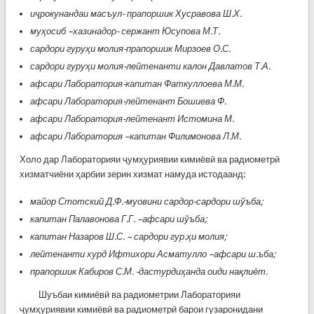
иҷрокунандаи масъул- прапоршик Хусравова Ш.Х.
муҳосиб –хазинадор- сержант Юсупова М.Т.
сардори гуруҳи молия-прапоршик Мирзоев О.С.
сардори гуруҳи молия-лейтенанти калон Давлатов Т.А.
афсари Лаборатория-капитан Фаткуллоева М.М.
афсари Лаборатория-лейтенант Бошиева Ф.
афсари Лаборатория-лейтенант Истомина М.
афсари Лаборатория –капитан Филимонова Л.М.
Холо дар Лабораторияи ҷумҳуриявии кимиёвӣ ва радиометрӣ
хизматчиёни ҳарбии зерин хизмат намуда истодаанд:
майор Стотский Д.Ф.-муовини сардор-сардори шўъба;
капитан Палавонова Г.Г. –афсари
шўъба
;
капитан Назаров Ш.С. – сардори гур.ҳи молия;
лейтенанти хурд Ифтихори Асматулло –афсари ш.ъба;
прапоршик Кабиров С.М. -дастурдиҳанда оиди нақлиёт.
Шуъбаи кимиёвӣ ва радиометрии Лабораторияи
ҷумҳуриявии кимиёвӣ ва радиометрӣ барои гузаронидани