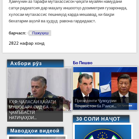
Ҳамчунин аз тарафи мутахассисон ҷиҳати муайян намудани
сатҳи радиатсия дар маҳалу иншоотҳо дозиметрия гузаронида,
хулосаи мутахассис пешниҳод карда мешавад, ки баҳри
бехатарии аҳолӣ ва ҳудуд равона гардидааст.
барчасп:
Пажуҳиш
2822 нафар хонд
Ахбори рӯз
Бо Пешво
Президенти Ҷумҳурии
КҲФ: ҶАЛАСАИ ҲАЙАТИ
Тоҷикистон ба Раиси...
МУШОВАРА ОИД БА
ҶАМЪБАСТИ
НАТИҶАҲОИ...
30 СОЛИ НАҶОТ
Маводҳои видеоӣ