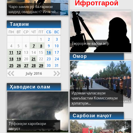
Ифротгароӣ
Чаро замин рӯ ба гармои
шадид овардааст? Илм чӣ...
Тақвим
ПН
ВТ
СР
ЧТ
ПТ
СБ
ВС
1
2
3
Терроризм вабои аср
4
5
6
7
8
9
10
11
12
13
14
15
16
17
Омор
18
19
20
21
22
23
24
25
26
27
28
29
30
31
July 2016
Ҳаводиси олам
Идомаи ҷаласаҳои
ҷамъбастии Комиссияҳои
ҳолатҳои...
Сарбози наҷот
Тӯфонҳои харобкори
август