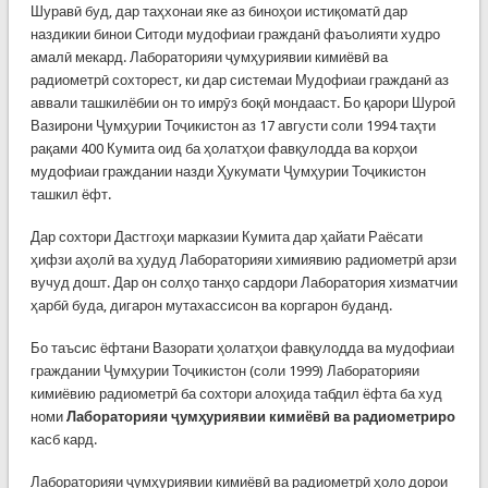
Шуравӣ буд, дар таҳхонаи яке аз биноҳои истиқоматӣ дар
наздикии бинои Ситоди мудофиаи гражданӣ фаъолияти худро
амалӣ мекард. Лабораторияи ҷумҳуриявии кимиёвӣ ва
радиометрӣ сохторест, ки дар системаи Мудофиаи гражданӣ аз
аввали ташкилёбии он то имрӯз боқӣ мондааст. Бо қарори Шуроӣ
Вазирони Ҷумҳурии Тоҷикистон аз 17 августи соли 1994 таҳти
рақами 400 Кумита оид ба ҳолатҳои фавқулодда ва корҳои
мудофиаи граждании назди Ҳукумати Ҷумҳурии Тоҷикистон
ташкил ёфт.
Дар сохтори Дастгоҳи марказии Кумита дар ҳайати Раёсати
ҳифзи аҳолӣ ва ҳудуд Лабораторияи химиявию радиометрӣ арзи
вучуд дошт. Дар он солҳо танҳо сардори Лаборатория хизматчии
ҳарбӣ буда, дигарон мутахассисон ва коргарон буданд.
Бо таъсис ёфтани Вазорати ҳолатҳои фавқулодда ва мудофиаи
граждании Ҷумҳурии Тоҷикистон (соли 1999) Лабораторияи
кимиёвию радиометрӣ ба сохтори алоҳида табдил ёфта ба худ
номи
Лабораторияи ҷумҳуриявии
кимиёвӣ ва радиометриро
касб кард.
Лабораторияи ҷумҳуриявии кимиёвӣ ва радиометрӣ ҳоло дорои