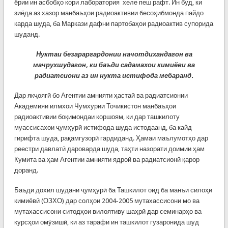
ёрии ин асбобҳо кори лаборатория хеле пеш рафт. Ин буд, ки
зиёда аз хазор манбаъҳои радиоактивии бесоҳибмонда пайдо
карда шуда, ба Маркази дафни партобаҳои радиоактив супорида
шуданд.
Нуктаи безараргардонии начотдихандагон ва
мачрухшудагон, ки баъди садамахои кимиёви ва
радиатсиони аз ин нукта истифода мебаранд.
Дар якҷоягӣ бо Агентии амнияти ҳастаӣ ва радиатсионии
Академияи илмхои Чумхурии Точикистон манбаъҳои
радиоактивии боқимондаи коршоям, ки дар ташкилоту
муассисахои ҷумҳурӣ истифода шуда истодаанд, ба кайд
гирифта шуда, рақамгузорӣ гардиданд. Ҳамаи маълумотҳо дар
реестри давлатӣ дароварда шуда, таҳти назорати доимии ҳам
Кумита ва ҳам Агентии амнияти ядроӣ ва радиатсионӣ қарор
доранд.
Баъди дохил шудани ҷумҳурӣ ба Ташкилот оид ба манъи силоҳи
кимиёвӣ (ОЗХО) дар солҳои 2004-2005 мутахассисони мо ва
мутахассисони ситодҳои вилоятиву шаҳрӣ дар семинарҳо ва
курсҳои омӯзишӣ, ки аз тарафи ин ташкилот гузаронида шуд