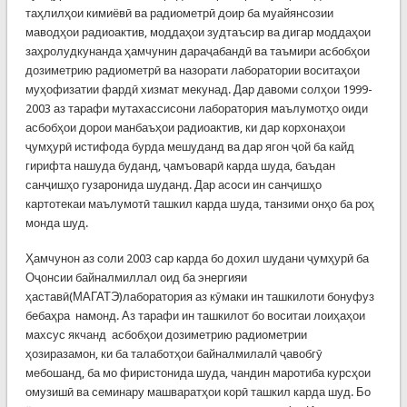
таҳлилҳои кимиёвӣ ва радиометрӣ доир ба муайянсозии
маводҳои радиоактив, моддаҳои зудтаъсир ва дигар моддаҳои
заҳролудкунанда ҳамчунин дараҷабандӣ ва таъмири асбобҳои
дозиметрию радиометрӣ ва назорати лаборатории воситаҳои
муҳофизатии фардӣ хизмат мекунад. Дар давоми солҳои 1999-
2003 аз тарафи мутахассисони лаборатория маълумотҳо оиди
асбобҳои дорои манбаъҳои радиоактив, ки дар корхонаҳои
ҷумҳурӣ истифода бурда мешуданд ва дар ягон ҷой ба кайд
гирифта нашуда буданд, ҷамъоварӣ карда шуда, баъдан
санҷишҳо гузаронида шуданд. Дар асоси ин санҷишҳо
картотекаи маълумотӣ ташкил карда шуда, танзими онҳо ба роҳ
монда шуд.
Ҳамчунон аз соли 2003 сар карда бо дохил шудани ҷумҳурӣ ба
Оҷонсии байналмиллал оид ба энергияи
ҳаставӣ(МАГАТЭ)лаборатория аз кӯмаки ин ташкилоти бонуфуз
бебаҳра намонд. Аз тарафи ин ташкилот бо воситаи лоиҳаҳои
махсус якчанд асбобҳои дозиметрию радиометрии
ҳозиразамон, ки ба талаботҳои байналмилалӣ ҷавобгӯ
мебошанд, ба мо фиристонида шуда, чандин маротиба курсҳои
омузишӣ ва семинару машваратҳои корӣ ташкил карда шуд. Бо