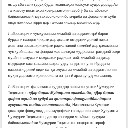
як шуъба ва як гуруҳ буда, техникаҳои махсуси худро дорад. Аз
тачхизоту воситахои хозиразамони чавобгӯ ба талаботхои
байналмилалӣ, мутахассисиони ботаҷриба ва фаъолияти хуби
онҳо номи сохторро дар тамоми кишвар мешиносанд.
Лабораторияи ҷумҳуриявии кимиёвӣ ва радиометрӣ барои
бурдани назорат ҷиҳати дар ҳолати омодагии доимӣ нигоҳ
доштани воситаҳои ҳифзи радиатсионӣ кимиёвӣ дар қаламрави
ҷумҳурӣ ва ҳалли фаврии масъалаҳои мудофиаи гражданӣ оиди
муайян намудани моддаҳои радиоактивӣ, кимиёвӣ ва дигар
моддаҳои сахттаъсири заҳролудкунанда, инчунин бурдани
назорати доимӣ оиди сатҳи олудагии кимиёвӣ ва радиатсионии
муҳит дар замонҳои осоишта ва ҷангӣ арзи вуҷуд менамояд.
Лаборатория фаъолияти худро дар асоси қонунҳои Ҷумҳурии
Тоҷикистон
«Дар бораи Мудофиаи гражданӣ», «Дар бораи
ҳифзи аҳолӣ ва ҳудуд аз ҳолатҳои фавқулоддаи дорои
хусусияти табии ва техногенӣ»,
Низомномаи Кумитаи
ҳолатҳои фавқулодда ва мудофиаи граждании назди Ҳукумати
Ҷумҳурии Тоҷикистон, дигар санадҳои меъёрию ҳуқуқии
байналмилалӣ ки Ҷумҳурии Тоҷикистон онҳоро эътироф