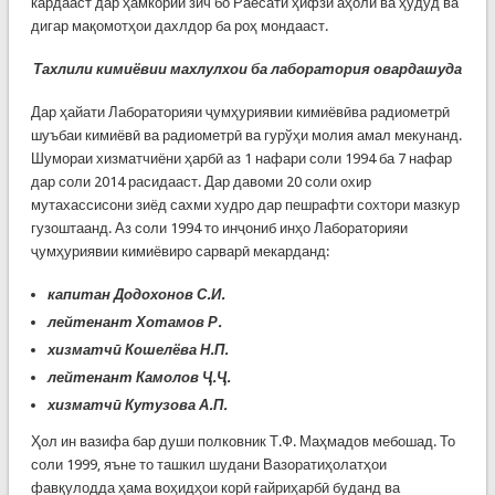
кардааст дар ҳамкории зич бо Раёсати ҳифзи аҳолӣ ва ҳудуд ва
дигар мақомотҳои дахлдор ба роҳ мондааст.
Тахлили кимиёвии махлулхои ба лаборатория овардашуда
Дар ҳайати Лабораторияи ҷумҳуриявии кимиёвӣва радиометрӣ
шуъбаи кимиёвӣ ва радиометрӣ ва гурўҳи молия амал мекунанд.
Шумораи хизматчиёни ҳарбӣ аз 1 нафари соли 1994 ба 7 нафар
дар соли 2014 расидааст. Дар давоми 20 соли охир
мутахассисони зиёд сахми худро дар пешрафти сохтори мазкур
гузоштаанд. Аз соли 1994 то инҷониб инҳо Лабораторияи
ҷумҳуриявии кимиёвиро сарварӣ мекарданд:
к
апитан Додохонов С.И.
лейтенант Хотамов Р.
хизматчӣ Кошелёва Н.П.
лейтенант Камолов Ҷ.Ҷ.
хизматчӣ Кутузова А.П.
Ҳол ин вазифа бар души полковник Т.Ф. Маҳмадов мебошад. То
соли 1999, яъне то ташкил шудани Вазоратиҳолатҳои
фавқулодда ҳама воҳидҳои корӣ ғайриҳарбӣ буданд ва