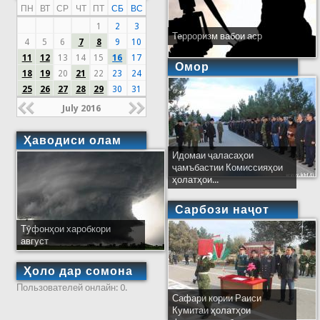
ПН
ВТ
СР
ЧТ
ПТ
СБ
ВС
1
2
3
Терроризм вабои аср
4
5
6
7
8
9
10
11
12
13
14
15
16
17
Омор
18
19
20
21
22
23
24
25
26
27
28
29
30
31
July 2016
Ҳаводиси олам
Идомаи ҷаласаҳои
ҷамъбастии Комиссияҳои
ҳолатҳои...
Сарбози наҷот
Тӯфонҳои харобкори
август
Ҳоло дар сомона
Пользователей онлайн: 0.
Сафари кории Раиси
Кумитаи ҳолатҳои