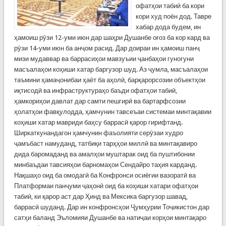
офатҳои табиӣ ба кори
кори худ поён дод. Тавре
хабар дода будем, ин
ҳамоиш рӯзи 12-уми июн дар шаҳри Душанбе оғоз ба кор кард ва
рӯзи 14-уми июн ба анҷом расид. Дар доираи ин ҳамоиш панҷ
мизи мудаввар ва баррасиҳои мавзуъии ҷанбаҳои гуногуни
масъалаҳои коҳиши хатар баргузор шуд. Аз ҷумла, масъалаҳои
таъмини ҳамаҷонибаи ҳаёт ба аҳолӣ, барқарорсозии объектҳои
иқтисодӣ ва инфраструктураҳо баъди офатҳои табиӣ,
ҳамкориҳои давлат дар самти пешгирӣ ва бартарфсозии
ҳолатҳои фавқулодда, ҳамчунин тавсеъаи системаи минтақавии
коҳиши хатар мавриди баҳсу баррасӣ қарор гирифтанд.
Ширкаткунандагон ҳамчунин фаъолияти серӯзаи худро
ҷамъбаст намуданд, татбиқи тарҳҳои миллӣ ва минтақавиро
дида баромаданд ва амалҳои муштарак оид ба пуштибонии
минбаъдаи тавсияҳои барномаҳои Сендайро таҳия карданд.
Нақшаҳо оид ба омодагӣ ба Конфронси осиёгии вазоратӣ ва
Платформаи панҷуми ҷаҳонӣ оид ба коҳиши хатари офатҳои
табиӣ, ки қарор аст дар Ҳинд ва Мексика баргузор шавад,
баррасӣ шуданд. Дар ин конфронсҳои Ҷумҳурии Тоҷикистон дар
сатҳи баланд Эъломияи Душанбе ва натиҷаи корҳои минтақаро