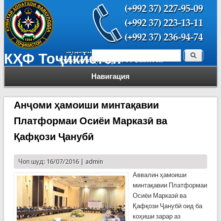
Поиск
КҲФ Тоҷикистон
Форма поиска
Навигация
Анҷоми ҳамоиши минтақавии
Платформаи Осиёи Марказӣ ва
Қафқози Ҷанубӣ
Чоп шуд: 16/07/2016 |
admin
Аввалин ҳамоиши
минтақавии Платформаи
Осиёи Марказӣ ва
Қафқози Ҷанубӣ оид ба
коҳиши зарар аз