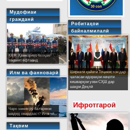
Мудофиаи
гражданӣ
Робитаҳои
байналмилалӣ
КҲФ: Ҳамкориҳо бозҳам
тақвият ёфтаанд
Ширкати ҳайати Тоҷикистон дар
Илм ва фанноварӣ
ҷаласаи идораҳои наҷоти
кишварҳои узви СҲШ дар
шаҳри Деҳлӣ
Ифротгароӣ
Чаро замин рӯ ба гармои
шадид овардааст? Илм чӣ...
Тақвим