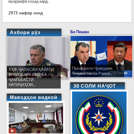
муаррифӣ хоҳад кард.
2973 нафар хонд
Ахбори рӯз
Бо Пешво
Президенти Ҷумҳурии
КҲФ: ҶАЛАСАИ ҲАЙАТИ
Тоҷикистон ба Раиси...
МУШОВАРА ОИД БА
ҶАМЪБАСТИ
НАТИҶАҲОИ...
30 СОЛИ НАҶОТ
Маводҳои видеоӣ