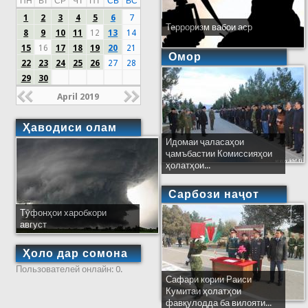
ПН
ВТ
СР
ЧТ
ПТ
СБ
ВС
1
2
3
4
5
6
7
Терроризм вабои аср
8
9
10
11
12
13
14
15
16
17
18
19
20
21
Омор
22
23
24
25
26
27
28
29
30
April 2019
Ҳаводиси олам
Идомаи ҷаласаҳои
ҷамъбастии Комиссияҳои
ҳолатҳои...
Сарбози наҷот
Тӯфонҳои харобкори
август
Ҳоло дар сомона
Пользователей онлайн: 0.
Сафари кории Раиси
Кумитаи ҳолатҳои
фавқулодда ба вилояти...