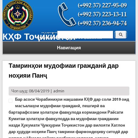
Поиск
КҲФ Тоҷикистон
Форма поиска
Навигация
Тамринҳои мудофиаи гражданӣ дар
ноҳияи Панҷ
Чоп шуд: 08/04/2019 |
admin
Бар асоси Чорабиниҳои нақшавии КҲФ дар соли 2019 оид
масъалаҳои мудофиаи гражданӣ, пешгирӣ ва
бартарафсозии ҳолатҳои фавқулода кормандони Раёсати
Кумитаи ҳолатҳои фавқулодда ва мудофиаи граждании
назди Ҳукумати Ҷумҳурии Тоҷикистон дар вилояти Хатлон
дар ҳудуди ноҳияи Панҷ тамрини фармондеҳиву ситодӣ дар