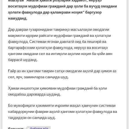
мавзуъи “Амали ҳайати роҳбарии хадамот, неруҳо
воситаҳои мудофиаи гражданӣ дар ҳоли ба вуҷуд омадани
ҳолати фавқулода дар қаламрави ноҳия" баргузор
намуданд.
Дар давраи гузаронидани тамринҳо масъалаҳои омодагии
мақомоти идории раёсати мудофиаи гражданӣ ва ҳолатҳои
фавқулода, Системаи ягонаи давлатӣ оид ба пешгирӣ ва
бартарафсозии ҳолатҳои фавқулода, неруҳо ва воситаҳо
ҳангоми омадани сел ва интиқоли аҳолии ноҳия ба ҷойи амн
баррасӣ шуданд.
Ғайр аз ин ҳангоми тамрин сатҳи омодагии аҳолӣ дар ҳимоя аз
сел, ярч, заминларза санҷида шуд.
Ҳамаи иншоотҳои ҳимоявии мудофиаи гражданӣ ба ҳоли
омодабош дароварда шуданд.
Бо мувофиқати ҳокимияти иҷроияи маҳал ҳамчунин системаи
хабардоркунии фаврии аҳолӣ ҳангоми ҳолатҳои фавқулода ва
таҳдидҳои он санҷида шуд.
барчасп: