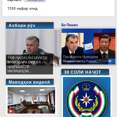
Ахбори рӯз
1530 нафар хонд
Ахбори рӯз
Бо Пешво
Президенти Ҷумҳурии
КҲФ: ҶАЛАСАИ ҲАЙАТИ
Тоҷикистон ба Раиси...
МУШОВАРА ОИД БА
ҶАМЪБАСТИ
НАТИҶАҲОИ...
30 СОЛИ НАҶОТ
Маводҳои видеоӣ