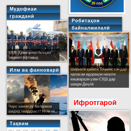
Мудофиаи
гражданӣ
Робитаҳои
байналмилалӣ
КҲФ: Ҳамкориҳо бозҳам
тақвият ёфтаанд
Ширкати ҳайати Тоҷикистон дар
Илм ва фанноварӣ
ҷаласаи идораҳои наҷоти
кишварҳои узви СҲШ дар
шаҳри Деҳлӣ
Ифротгароӣ
Чаро замин рӯ ба гармои
шадид овардааст? Илм чӣ...
Тақвим