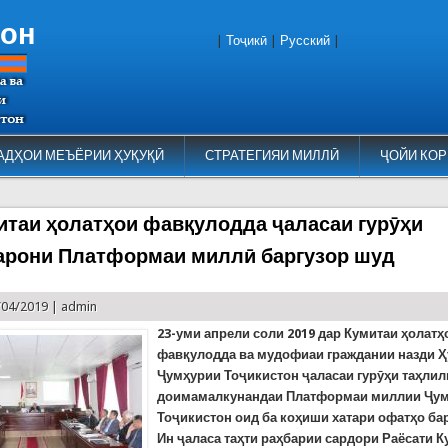
тон
|
Тоҷикӣ
|
Русский
|
АДҲОИ МЕЪЁРИИ ҲУҚУҚӢ
СТРАТЕГИЯИ МИЛЛӢ
ҶОЙИ КОР
итаи ҳолатҳои фавқулодда ҷаласаи гурӯҳи
арони Платформаи миллӣ баргузор шуд
/04/2019 |
admin
23-
уми апрели соли
2019
дар Кумитаи ҳолатҳ
фавқулодда ва мудофиаи граждании назди 
Ҷумҳурии Тоҷикистон ҷаласаи гурӯҳи таҳлил
доимамалкунандаи Платформаи миллии Ҷу
Тоҷикистон оид ба коҳиши хатари офатҳо ба
Ин ҷаласа таҳти раҳбарии сардори Раёсати К