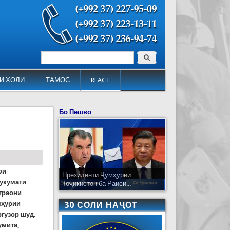
Поиск
Форма поиска
И ХОЛӢ
ТАМОС
REACT
Бо Пешво
ои
Президенти Ҷумҳурии
Ҳукумати
Тоҷикистон ба Раиси...
граони
мҳурии
30 СОЛИ НАҶОТ
ргузор шуд.
умита,