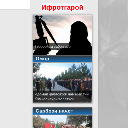
Ифротгароӣ
Терроризм вабои аср
Омор
Идомаи ҷаласаҳои ҷамъбастии
Комиссияҳои ҳолатҳои...
Сарбози наҷот