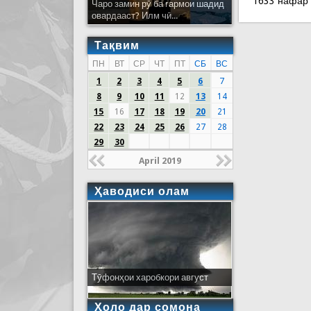
1633 нафар
Чаро замин рӯ ба гармои шадид
овардааст? Илм чӣ...
Тақвим
ПН
ВТ
СР
ЧТ
ПТ
СБ
ВС
1
2
3
4
5
6
7
8
9
10
11
12
13
14
15
16
17
18
19
20
21
22
23
24
25
26
27
28
29
30
April 2019
Ҳаводиси олам
Тӯфонҳои харобкори август
Ҳоло дар сомона