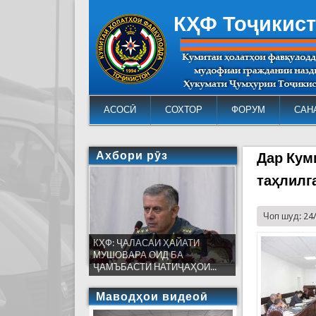
КҲФ Тоҷикис
АСОСӢ
СОХТОР
ФОРУМ
САН
Ахбори рӯз
Дар Кум
таҳлилг
Чоп шуд: 24
КҲФ: ҶАЛАСАИ ҲАЙАТИ
МУШОВАРА ОИД БА
ҶАМЪБАСТИ НАТИҶАҲОИ...
Маводҳои видеоӣ