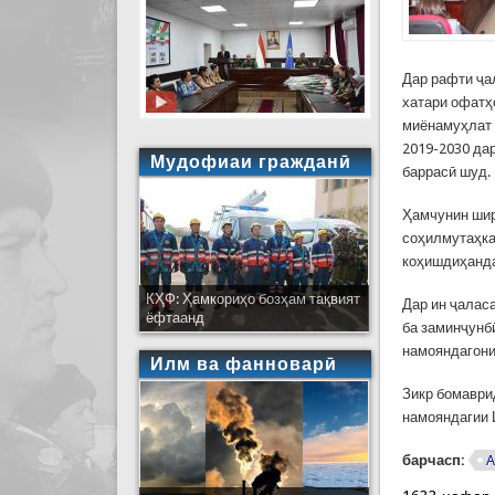
Дар рафти ҷа
хатари офатҳо
миёнамуҳлат 
2019-2030 да
Мудофиаи гражданӣ
баррасӣ шуд.
Ҳамчунин шир
соҳилмутаҳка
коҳишдиҳанда
КҲФ: Ҳамкориҳо бозҳам тақвият
Дар ин ҷаласа
ёфтаанд
ба заминҷунб
намояндагони
Илм ва фанноварӣ
Зикр бомаври
намояндагии 
барчасп:
А