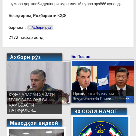
шуморо дар касби душвори журналистӣ пурра арзёбӣ кунанд.
Бо эҳтиром, Роҳбарияти КҲФ
барчасп:
Ахбори рӯз
2172 нафар хонд
Ахбори рӯз
Бо Пешво
Президенти Ҷумҳурии
КҲФ: ҶАЛАСАИ ҲАЙАТИ
Тоҷикистон ба Раиси...
МУШОВАРА ОИД БА
ҶАМЪБАСТИ
НАТИҶАҲОИ...
30 СОЛИ НАҶОТ
Маводҳои видеоӣ