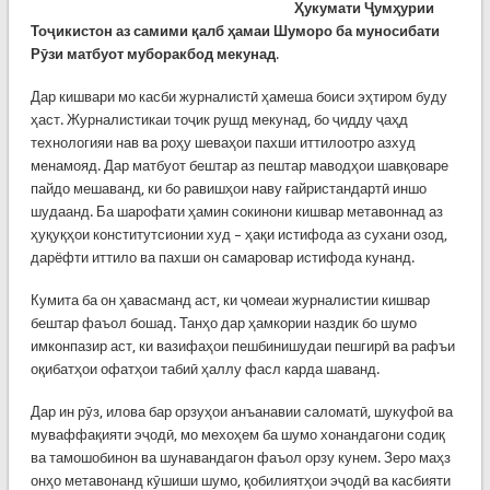
Ҳукумати Ҷумҳурии
Тоҷикистон аз самими қалб ҳамаи Шуморо ба муносибати
Рӯзи матбуот муборакбод мекунад
.
Дар кишвари мо касби журналистӣ ҳамеша боиси эҳтиром буду
ҳаст. Журналистикаи тоҷик рушд мекунад, бо ҷидду ҷаҳд
технологияи нав ва роҳу шеваҳои пахши иттилоотро азхуд
менамояд. Дар матбуот бештар аз пештар маводҳои шавқоваре
пайдо мешаванд, ки бо равишҳои наву ғайристандартӣ иншо
шудаанд. Ба шарофати ҳамин сокинони кишвар метавоннад аз
ҳуқуқҳои конститутсионии худ – ҳақи истифода аз сухани озод,
дарёфти иттило ва пахши он самаровар истифода кунанд.
Кумита ба он ҳавасманд аст, ки ҷомеаи журналистии кишвар
бештар фаъол бошад. Танҳо дар ҳамкории наздик бо шумо
имконпазир аст, ки вазифаҳои пешбинишудаи пешгирӣ ва рафъи
оқибатҳои офатҳои табиӣ ҳаллу фасл карда шаванд.
Дар ин рӯз, илова бар орзуҳои анъанавии саломатӣ, шукуфоӣ ва
муваффақияти эҷодӣ, мо мехоҳем ба шумо хонандагони содиқ
ва тамошобинон ва шунавандагон фаъол орзу кунем. Зеро маҳз
онҳо метавонанд кӯшиши шумо, қобилиятҳои эҷодӣ ва касбияти