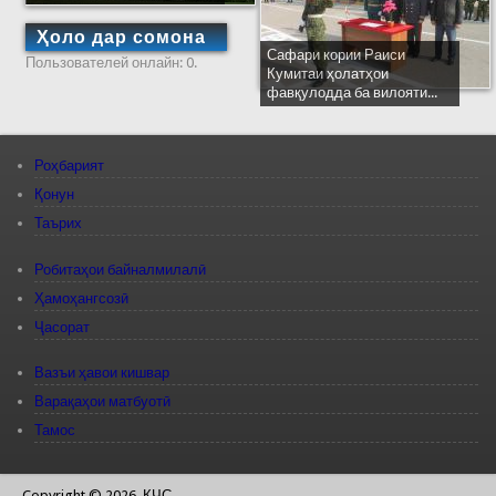
Ҳоло дар сомона
Сафари кории Раиси
Пользователей онлайн: 0.
Кумитаи ҳолатҳои
фавқулодда ба вилояти...
Роҳбарият
Қонун
Таърих
Робитаҳои байналмилалӣ
Ҳамоҳангсозӣ
Ҷасорат
Вазъи ҳавои кишвар
Варақаҳои матбуотӣ
Тамос
Copyright © 2026, КЧС