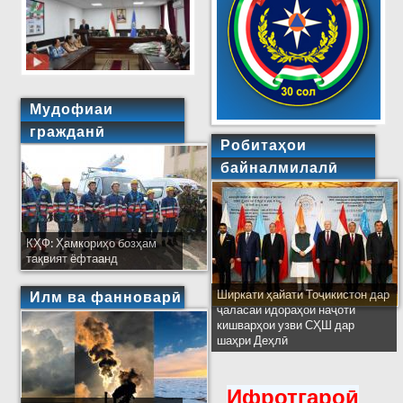
Мудофиаи
гражданӣ
Робитаҳои
байналмилалӣ
КҲФ: Ҳамкориҳо бозҳам
тақвият ёфтаанд
Ширкати ҳайати Тоҷикистон дар
Илм ва фанноварӣ
ҷаласаи идораҳои наҷоти
кишварҳои узви СҲШ дар
шаҳри Деҳлӣ
Ифротгароӣ