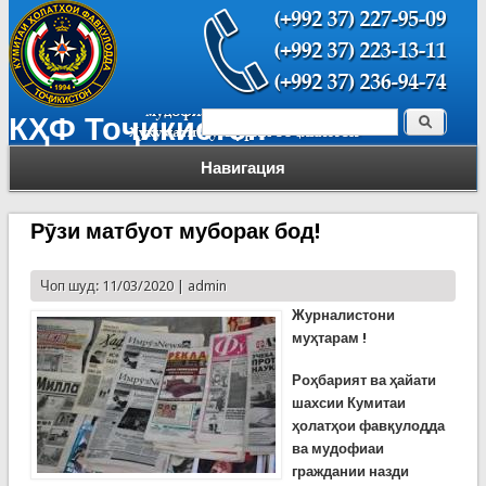
Поиск
КҲФ Тоҷикистон
Форма поиска
Навигация
Рӯзи матбуот муборак бод!
Чоп шуд: 11/03/2020 |
admin
Журналистони
муҳтарам
!
Роҳбарият ва ҳайати
шахсии Кумитаи
ҳолатҳои фавқулодда
ва мудофиаи
граждании назди