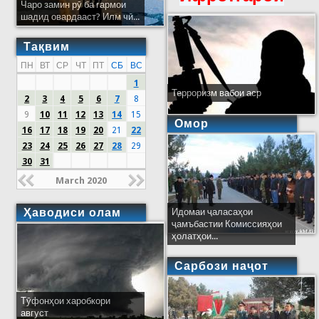
Чаро замин рӯ ба гармои
шадид овардааст? Илм чӣ...
Тақвим
ПН
ВТ
СР
ЧТ
ПТ
СБ
ВС
1
Терроризм вабои аср
2
3
4
5
6
7
8
9
10
11
12
13
14
15
Омор
16
17
18
19
20
21
22
23
24
25
26
27
28
29
30
31
March 2020
Ҳаводиси олам
Идомаи ҷаласаҳои
ҷамъбастии Комиссияҳои
ҳолатҳои...
Сарбози наҷот
Тӯфонҳои харобкори
август