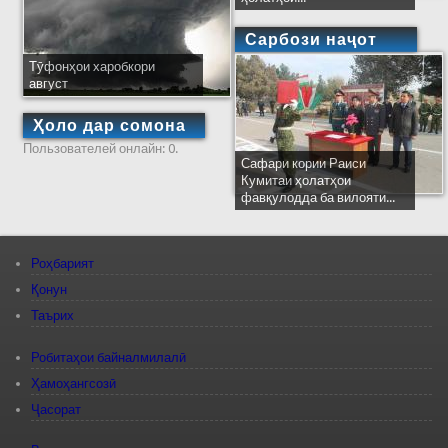
Сарбози наҷот
Тӯфонҳои харобкори
август
Ҳоло дар сомона
Пользователей онлайн: 0.
Сафари кории Раиси
Кумитаи ҳолатҳои
фавқулодда ба вилояти...
Роҳбарият
Қонун
Таърих
Робитаҳои байналмилалӣ
Ҳамоҳангсозӣ
Ҷасорат