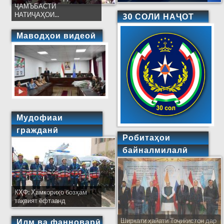
ҶАМЪБАСТИ
НАТИҶАҲОИ...
30 СОЛИ НАҶОТ
Маводҳои видеоӣ
Мудофиаи
гражданӣ
Робитаҳои
байналмилалӣ
КҲФ: Ҳамкориҳо бозҳам
тақвият ёфтаанд
Ширкати ҳайати Тоҷикистон дар
Илм ва фанноварӣ