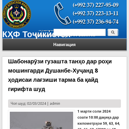
Поиск
КҲФ Тоҷикистон
Форма поиска
Навигация
Шабонарӯзи гузашта танҳо дар роҳи
мошингарди Душанбе-Хуҷанд 8
ҳодисаи лағзиши тарма ба қайд
гирифта шуд
Чоп шуд: 02/03/2024 |
admin
1 марти соли 2024
соати 10:00 дақиқа дар
километрҳои 59, 63, 64,