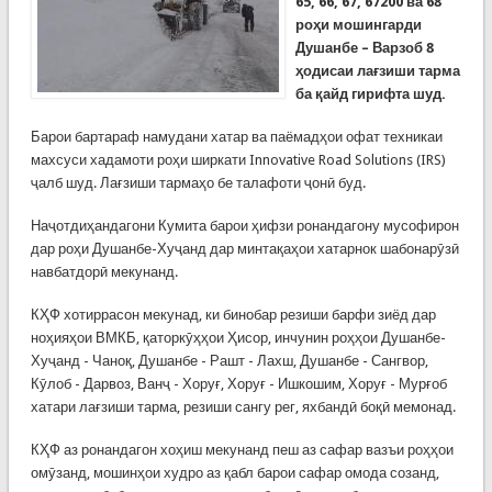
65, 66, 67, 67200 ва 68
роҳи мошингарди
Душанбе – Варзоб
8
ҳодисаи лағзиши тарма
ба қайд гирифта шуд.
Барои бартараф намудани хатар ва паёмадҳои офат техникаи
махсуси хадамоти роҳи ширкати Innovative Road Solutions (IRS)
ҷалб шуд. Лағзиши тармаҳо бе талафоти ҷонӣ буд.
Наҷотдиҳандагони Кумита барои ҳифзи ронандагону мусофирон
дар роҳи Душанбе-Хуҷанд дар минтақаҳои хатарнок шабонарӯзӣ
навбатдорӣ мекунанд.
КҲФ хотиррасон мекунад, ки бинобар резиши барфи зиёд дар
ноҳияҳои ВМКБ, қаторкӯҳҳои Ҳисор, инчунин роҳҳои Душанбе-
Хуҷанд - Чаноқ, Душанбе - Рашт - Лахш, Душанбе - Сангвор,
Кӯлоб - Дарвоз, Ванҷ - Хоруғ, Хоруғ - Ишкошим, Хоруғ - Мурғоб
хатари лағзиши тарма, резиши сангу рег, яхбандӣ боқӣ мемонад.
КҲФ аз ронандагон хоҳиш мекунанд пеш аз сафар вазъи роҳҳои
омӯзанд, мошинҳои худро аз қабл барои сафар омода созанд,