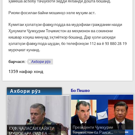
ҳамеша асбобу таҷҳизоти зидди яхбандӣ дошта бошанд.
Риояи фосилаи байни мошинҳо хеле муҳим аст.
Кумитаи ҳолатҳои фавқулодда ва мудофиаи граждании назди
Ҳукумати Ҷумҳурии Тоҷикистон аз меҳмонон ва сокинони
кишвар хоҳиш менуад эҳтиёткор бошанд. Дар ҳоли шоҳиди
ҳолатҳои фавқулода шудан, бо телефонҳои 112 ва ё 93 880 28 19
муроҷиат кунанд.
барчасп:
Ахбори рӯз
1359 нафар хонд
Ахбори рӯз
Бо Пешво
Президенти Ҷумҳурии
КҲФ: ҶАЛАСАИ ҲАЙАТИ
Тоҷикистон ба Раиси...
МУШОВАРА ОИД БА