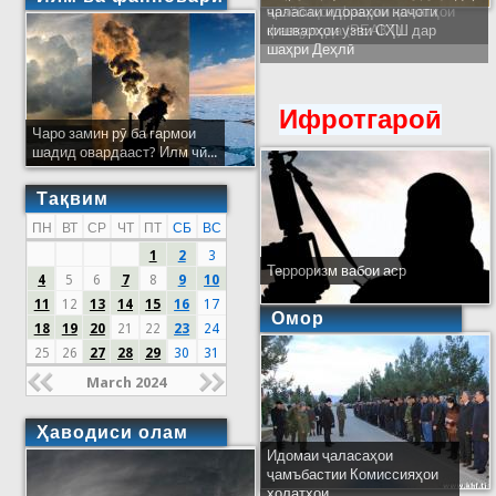
ҷаласаи идораҳои наҷоти
кишварҳои узви СҲШ дар
шаҳри Деҳлӣ
Ифротгароӣ
Чаро замин рӯ ба гармои
шадид овардааст? Илм чӣ...
Тақвим
ПН
ВТ
СР
ЧТ
ПТ
СБ
ВС
1
2
3
Терроризм вабои аср
4
5
6
7
8
9
10
11
12
13
14
15
16
17
Омор
18
19
20
21
22
23
24
25
26
27
28
29
30
31
March 2024
Ҳаводиси олам
Идомаи ҷаласаҳои
ҷамъбастии Комиссияҳои
ҳолатҳои...