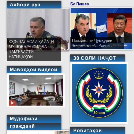
Ахбори рӯз
Бо Пешво
Президенти Ҷумҳурии
КҲФ: ҶАЛАСАИ ҲАЙАТИ
Тоҷикистон ба Раиси...
МУШОВАРА ОИД БА
ҶАМЪБАСТИ
НАТИҶАҲОИ...
30 СОЛИ НАҶОТ
Маводҳои видеоӣ
Мудофиаи
гражданӣ
Робитаҳои