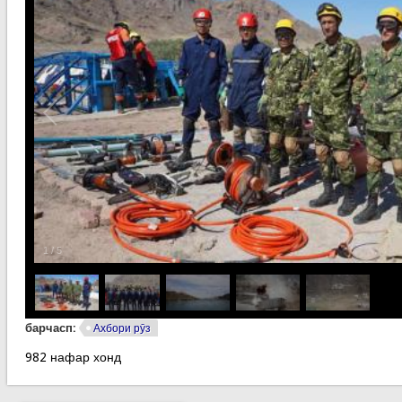
1
/
5
барчасп:
Ахбори рӯз
982 нафар хонд