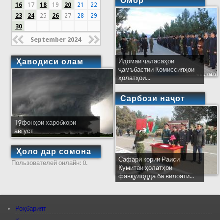
Омор
16
17
18
19
20
21
22
23
24
25
26
27
28
29
30
September 2024
Ҳаводиси олам
Идомаи ҷаласаҳои
ҷамъбастии Комиссияҳои
ҳолатҳои...
Сарбози наҷот
Тӯфонҳои харобкори
август
Ҳоло дар сомона
Сафари кории Раиси
Пользователей онлайн: 0.
Кумитаи ҳолатҳои
фавқулодда ба вилояти...
Роҳбарият