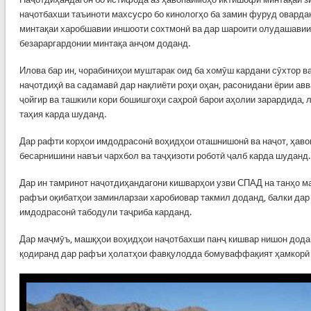
наҷотбахши таъиноти махсусро бо кинологҳо ба замин фуруд оварда
минтақаи харобшавии иншооти сохтмонӣ ва дар шароити олудашавии
безараргардонии минтақа анҷом доданд.
Илова бар ин, чорабиниҳои муштарак оид ба хомӯш кардани сӯхтор в
наҷотдиҳӣ ва садамавӣ дар нақлиёти роҳи оҳан, расонидани ёрии авв
ҷойгир ва ташкили кори бошишгоҳи саҳроӣ барои аҳолии зарардида, 
таҳия карда шуданд.
Дар рафти корҳои имдодрасонӣ воҳидҳои оташнишонӣ ва наҷот, ҳаво
бесарнишини навъи чархбол ва таҷҳизоти роботӣ ҷалб карда шуданд.
Дар ин тамринот наҷотдиҳандагони кишварҳои узви СПАД на танҳо м
рафъи оқибатҳои заминларзаи харобиовар такмил доданд, балки дар 
имдодрасонӣ табодули таҷриба карданд.
Дар маҷмӯъ, машқҳои воҳидҳои наҷотбахши панҷ кишвар нишон дода
қодиранд дар рафъи ҳолатҳои фавқулодда бомуваффақият ҳамкорӣ 