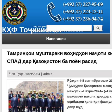
Поиск
КҲФ Тоҷикистон
Форма поиска
Навигация
Тамринҳои муштараки воҳидҳои наҷоти к
СПАД дар Қазоқистон ба поён расид
Чоп шуд: 05/09/2024 |
admin
Рӯзҳои 4-5 сентябри соли 2
Ҷумҳурии Қазоқистон машқ
махсуси «Сахра-2024» («Ск
мақомоти ваколатдор дар 
оқибатҳои ҳолатҳои фавқу
доир шуд.