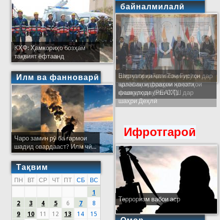
байналмилалӣ
КҲФ: Ҳамкориҳо бозҳам
тақвият ёфтаанд
Ширкати ҳайати Тоҷикистон дар
Илм ва фанноварӣ
ҷаласаи идораҳои наҷоти
кишварҳои узви СҲШ дар
шаҳри Деҳлӣ
Ифротгароӣ
Чаро замин рӯ ба гармои
шадид овардааст? Илм чӣ...
Тақвим
ПН
ВТ
СР
ЧТ
ПТ
СБ
ВС
1
Терроризм вабои аср
2
3
4
5
6
7
8
9
10
11
12
13
14
15