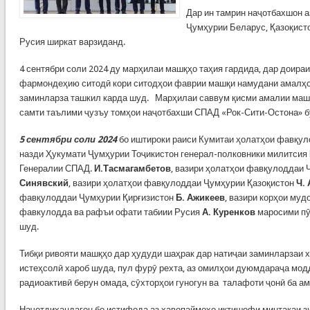
Дар ин тамрин наҷотбахшон а
Ҷумҳурии Беларус, Қазоқисто
Русия ширкат варзиданд.
4 сентябри соли 2024 ду марҳилаи машқҳо таҳия гардида, дар доираи
фармондеҳию ситодӣ кори ситодҳои фаврии машқи намудани амалҳо 
заминларза ташкил карда шуд. Марҳилаи саввум қисми амалии машқ
самти таълими ҷузъу томҳои наҷотбахши СПАД «Рок-Сити-Остона» 
5 сентябри соли 2024
бо иштироки раиси Кумитаи ҳолатҳои фавқу
назди Ҳукумати Ҷумҳурии Тоҷикистон генерал-полковники милитсия
Генералии СПАД.
И.Тасмагамбетов
, вазири ҳолатҳои фавқулоддаи
Синявский
, вазири ҳолатҳои фавқулоддаи Ҷумҳурии Қазоқистон
Ч.
фавқулоддаи Ҷумҳурии Қирғизистон
Б. Ажикеев
, вазири корҳои муд
фавкулодда ва рафъи офати табиии Русия
А. Куренков
маросими пӯ
шуд.
Тибқи ривояти машқҳо дар ҳудуди шаҳрак дар натиҷаи заминларзаи 
истеҳсолӣ хароб шуда, пул фурӯ рехта, аз омилҳои дуюмдараҷа мод
радиоактивӣ берун омада, сӯхторҳои гуногун ва талафоти ҷонӣ ба а
Наҷотдиҳандагон бо истифода аз ҳавопаймоҳо иктишофи минтақаи з