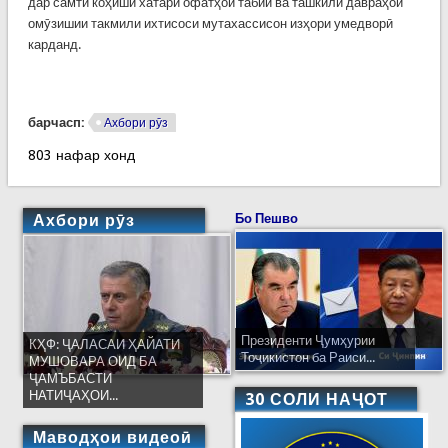
дар самти коҳиши хатари офатҳои табиӣ ва ташкили давраҳои
омӯзишии такмили ихтисоси мутахассисон изҳори умедворӣ
карданд.
барчасп:
Ахбори рӯз
803 нафар хонд
Ахбори рӯз
Бо Пешво
Президенти Ҷумҳурии
КҲФ: ҶАЛАСАИ ҲАЙАТИ
Тоҷикистон ба Раиси...
МУШОВАРА ОИД БА
ҶАМЪБАСТИ
НАТИҶАҲОИ...
30 СОЛИ НАҶОТ
Маводҳои видеоӣ