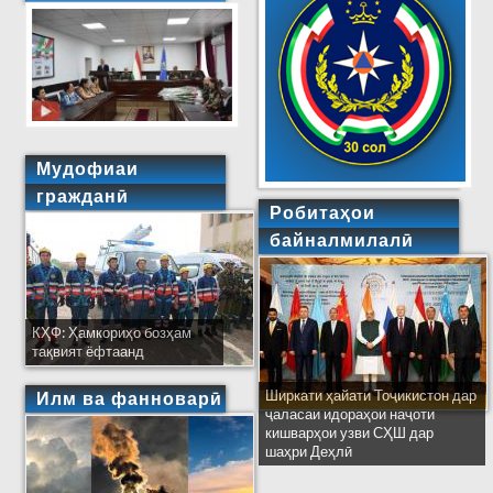
Мудофиаи
гражданӣ
Робитаҳои
байналмилалӣ
КҲФ: Ҳамкориҳо бозҳам
тақвият ёфтаанд
Ширкати ҳайати Тоҷикистон дар
Илм ва фанноварӣ
ҷаласаи идораҳои наҷоти
кишварҳои узви СҲШ дар
шаҳри Деҳлӣ