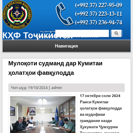
Поиск
КҲФ Тоҷикистон
Форма поиска
Навигация
Мулоқоти судманд дар Кумитаи
ҳолатҳои фавқулодда
Чоп шуд: 19/10/2024 |
admin
17 октябри соли 2024
Раиси Кумитаи
ҳолатҳои фавқулодда
ва мудофиаи
граждании назди
Ҳукумати Ҷумҳурии