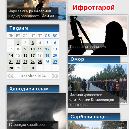
Ифротгароӣ
Чаро замин рӯ ба гармои
шадид овардааст? Илм чӣ...
Тақвим
ПН
ВТ
СР
ЧТ
ПТ
СБ
ВС
1
2
3
4
5
6
Терроризм вабои аср
7
8
9
10
11
12
13
14
15
16
17
18
19
20
Омор
21
22
23
24
25
26
27
28
29
30
31
October 2024
Ҳаводиси олам
Идомаи ҷаласаҳои
ҷамъбастии Комиссияҳои
ҳолатҳои...
Сарбози наҷот
Тӯфонҳои харобкори