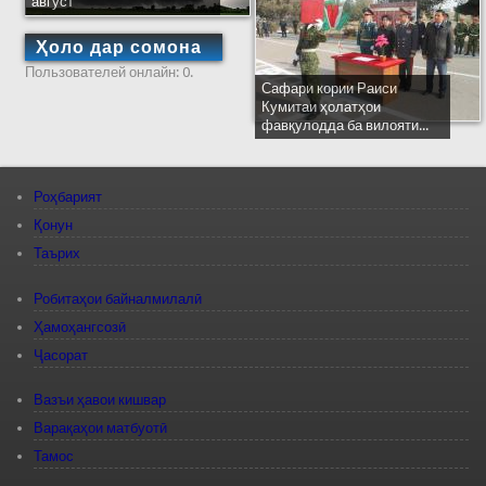
август
Ҳоло дар сомона
Пользователей онлайн: 0.
Сафари кории Раиси
Кумитаи ҳолатҳои
фавқулодда ба вилояти...
Роҳбарият
Қонун
Таърих
Робитаҳои байналмилалӣ
Ҳамоҳангсозӣ
Ҷасорат
Вазъи ҳавои кишвар
Варақаҳои матбуотӣ
Тамос