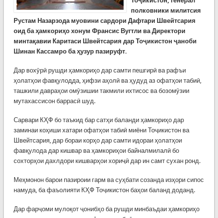
Тоҷикистон, генерал
полковники милитсия
Рустам Назарзода муовини сардори Дафтари Швейтсария
оид ба ҳамкориҳо хонум Франсис Вугтли ва Директори
минтақавии Каритаси Швейтсария дар Тоҷикистон ҷаноби
Шинан Кассамро ба ҳузур пазируфт.
Дар вохӯрӣ рушди ҳамкориҳо дар самти пешгирӣ ва рафъи
ҳолатҳои фавқулодда, ҳифзи аҳолӣ ва ҳудуд аз офатҳои табиӣ,
ташкили давраҳои омӯзишии такмили ихтисос ва бозомӯзии
мутахассисон баррасӣ шуд.
Сарвари КҲФ бо таъкид бар сатҳи баланди ҳамкориҳо дар
заминаи коҳиши хатари офатҳои табиӣ миёни Тоҷикистон ва
Швейтсария, дар бораи корҳо дар самти идораи ҳолатҳои
фавқулода дар кишвар ва ҳамкориҳои байналмилалӣ бо
сохторҳои дахлдори кишварҳои хориҷӣ дар ин самт сухан ронд.
Меҳмонон барои пазироии гарм ва суҳбати созанда изҳори сипос
намуда, ба фаъолияти КҲФ Тоҷикистон баҳои баланд доданд.
Дар фарҷоми мулоқот ҷонибҳо ба рушди минбаъдаи ҳамкориҳо