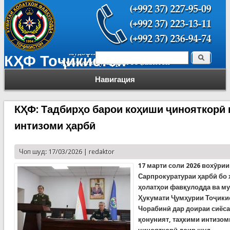
Поиск
КҲФ Тоҷикистон
Форма поиска
Навигация
КҲФ: Тадбирҳо барои коҳиши ҷинояткорӣ 
интизоми ҳарбӣ
Чоп шуд: 17/03/2026 |
redaktor
17 марти соли 2026 вохӯри
Сарпрокуратураи ҳарбӣ бо 
ҳолатҳои фавқулодда ва м
Ҳукумати Ҷумҳурии Тоҷикис
Чорабинӣ дар доираи сиёса
қонуният, таҳкими интизом