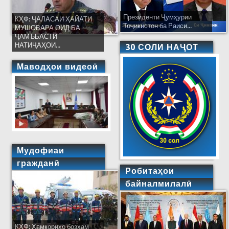
Президенти Ҷумҳурии
КҲФ: ҶАЛАСАИ ҲАЙАТИ
Тоҷикистон ба Раиси...
МУШОВАРА ОИД БА
ҶАМЪБАСТИ
НАТИҶАҲОИ...
30 СОЛИ НАҶОТ
Маводҳои видеоӣ
Мудофиаи
гражданӣ
Робитаҳои
байналмилалӣ
КҲФ: Ҳамкориҳо бозҳам