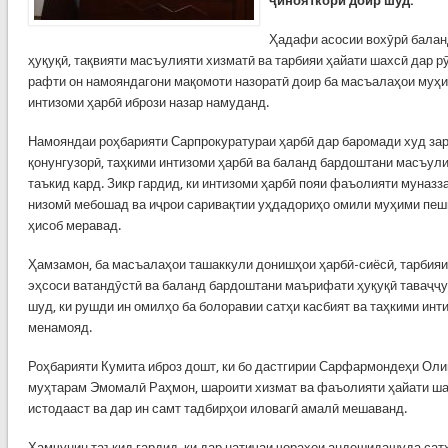
ҷинояткорӣ доир шуд.
Ҳадафи асосии вохӯрӣ бала
ҳуқуқӣ, тақвияти масъулияти хизматӣ ва тарбияи ҳайати шахсӣ дар рӯ
рафти он намояндагони мақомоти назоратӣ доир ба масъалаҳои муҳи
интизоми ҳарбӣ ибрози назар намуданд.
Намояндаи роҳбарияти Сарпрокуратураи ҳарбӣ дар баромади худ зар
қонунгузорӣ, таҳкими интизоми ҳарбӣ ва баланд бардоштани масъул
таъкид кард. Зикр гардид, ки интизоми ҳарбӣ пояи фаъолияти муназз
низомӣ мебошад ва иҷрои саривақтии уҳдадориҳо омили муҳими пеш
ҳисоб меравад.
Ҳамзамон, ба масъалаҳои ташаккули донишҳои ҳарбӣ-сиёсӣ, тарбия
эҳсоси ватандӯстӣ ва баланд бардоштани маърифати ҳуқуқӣ таваҷҷу
шуд, ки рушди ин омилҳо ба болоравии сатҳи касбият ва таҳкими ин
менамояд.
Роҳбарияти Кумита иброз дошт, ки бо дастгирии Сарфармондеҳи Ол
муҳтарам Эмомалӣ Раҳмон, шароити хизмат ва фаъолияти ҳайати ша
истодааст ва дар ин самт тадбирҳои иловагӣ амалӣ мешаванд.
Ҳамчунин таъкид гардид, ки дар натиҷаи чораҳои андешидашуда сатҳ