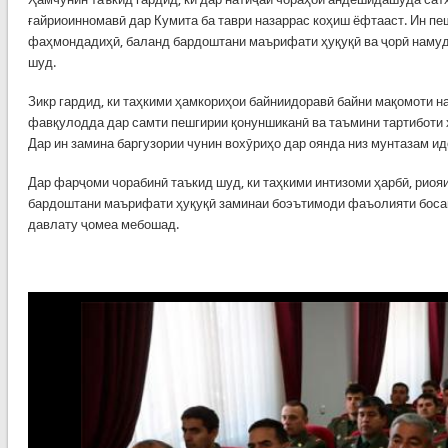
ғайриоинномавӣ дар Кумита ба таври назаррас коҳиш ёфтааст. Ин пе
фаҳмондадиҳӣ, баланд бардоштани маърифати ҳуқуқӣ ва ҷорӣ намуд
шуд.
Зикр гардид, ки таҳкими ҳамкориҳои байниидоравӣ байни мақомоти н
фавқулодда дар самти пешгирии қонуншиканӣ ва таъмини тартиботи 
Дар ин замина баргузории чунин вохӯриҳо дар оянда низ мунтазам и
Дар фарҷоми чорабинӣ таъкид шуд, ки таҳкими интизоми ҳарбӣ, риояи
бардоштани маърифати ҳуқуқӣ заминаи боэътимоди фаъолияти боса
давлату ҷомеа мебошад.