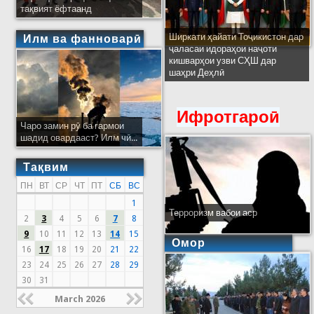
тақвият ёфтаанд
Ширкати ҳайати Тоҷикистон дар
Илм ва фанноварӣ
ҷаласаи идораҳои наҷоти
кишварҳои узви СҲШ дар
шаҳри Деҳлӣ
Ифротгароӣ
Чаро замин рӯ ба гармои
шадид овардааст? Илм чӣ...
Тақвим
ПН
ВТ
СР
ЧТ
ПТ
СБ
ВС
1
Терроризм вабои аср
2
3
4
5
6
7
8
9
10
11
12
13
14
15
Омор
16
17
18
19
20
21
22
23
24
25
26
27
28
29
30
31
March 2026