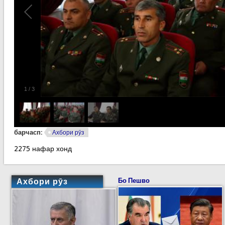
1
/
3
барчасп:
Ахбори рӯз
2275 нафар хонд
Ахбори рӯз
Бо Пешво