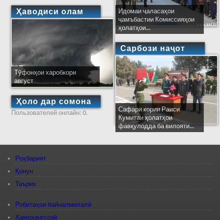
Ҳаводиси олам
Идомаи ҷаласаҳои
ҷамъбастии Комиссияҳои
ҳолатҳои...
Сарбози наҷот
Тӯфонҳои харобкори
август
Ҳоло дар сомона
Сафари кории Раиси
Пользователей онлайн: 0.
Кумитаи ҳолатҳои
фавқулодда ба вилояти...
Роҳбарият
Қонун
Таърих
Робитаҳои байналмилалӣ
Ҳамоҳангсозӣ