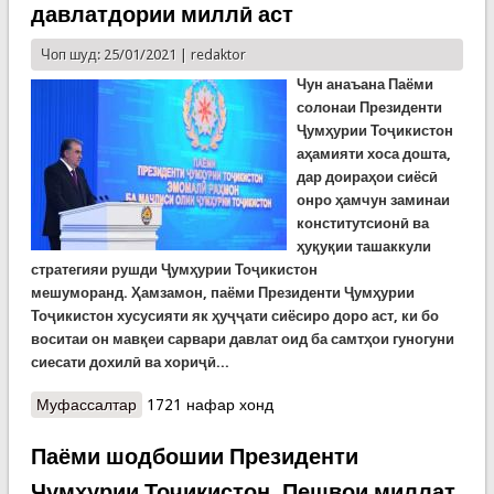
давлатдории миллӣ аст
Чоп шуд: 25/01/2021 |
redaktor
Чун анаъана Паёми
солонаи Президенти
Ҷумҳурии Тоҷикистон
аҳамияти хоса дошта,
дар доираҳои сиёсӣ
онро ҳамчун заминаи
конститутсионӣ ва
ҳуқуқии ташаккули
стратегияи рушди Ҷумҳурии Тоҷикистон
мешуморанд.
Ҳамзамон, паёми Президенти Ҷумҳурии
Тоҷикистон хусусияти як ҳуҷҷати сиёсиро доро аст, ки бо
воситаи он мавқеи сарвари давлат оид ба самтҳои гуногуни
сиесати дохилӣ ва хориҷӣ...
Муфассалтар
о Паёми Президенти Ҷумҳурии Тоҷикисон
1721 нафар хонд
раҳнамои рушди давлатдории миллӣ аст
Паёми шодбошии Президенти
Ҷумҳурии Тоҷикистон, Пешвои миллат