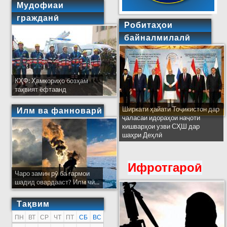
Мудофиаи
гражданӣ
Робитаҳои
байналмилалӣ
КҲФ: Ҳамкориҳо бозҳам
тақвият ёфтаанд
Ширкати ҳайати Тоҷикистон дар
Илм ва фанноварӣ
ҷаласаи идораҳои наҷоти
кишварҳои узви СҲШ дар
шаҳри Деҳлӣ
Ифротгароӣ
Чаро замин рӯ ба гармои
шадид овардааст? Илм чӣ...
Тақвим
ПН
ВТ
СР
ЧТ
ПТ
СБ
ВС