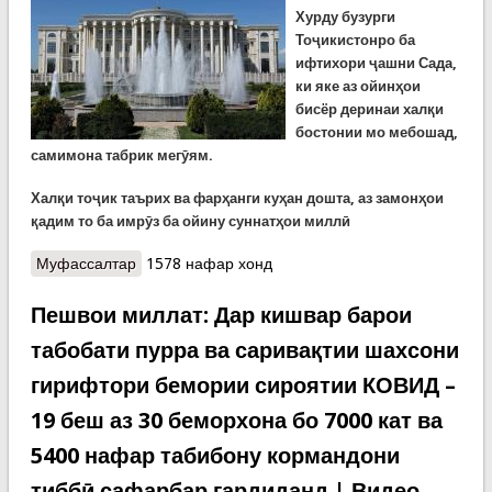
Хурду бузурги
Тоҷикистонро ба
ифтихори ҷашни Сада,
ки яке аз ойинҳои
бисёр деринаи халқи
бостонии мо мебошад,
самимона табрик мегӯям.
Халқи тоҷик таърих ва фарҳанги куҳан дошта, аз замонҳои
қадим то ба имрӯз ба ойину суннатҳои миллӣ
Муфассалтар
о Паёми шодбошии Президенти Ҷумҳурии
1578 нафар хонд
Тоҷикистон, Пешвои миллат муҳтарам Эмомалӣ
Раҳмон ба муносибати ҷашни Сада
Пешвои миллат: Дар кишвар барои
табобати пурра ва саривақтии шахсони
гирифтори бемории сироятии КОВИД –
19 беш аз 30 беморхона бо 7000 кат ва
5400 нафар табибону кормандони
тиббӣ сафарбар гардиданд | Видео