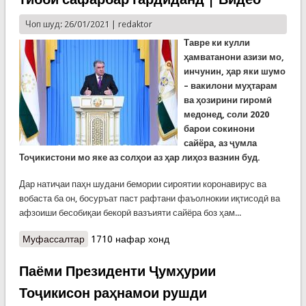
Чоп шуд: 26/01/2021 |
redaktor
Тавре ки кулли
ҳамватанони азизи мо,
инчунин, ҳар яки шумо
– вакилони муҳтарам
ва ҳозирини гиромӣ
медонед, соли 2020
барои сокинони
сайёра, аз ҷумла
Тоҷикистони мо яке аз солҳои аз ҳар лиҳоз вазнин буд.
Дар натиҷаи паҳн шудани бемории сироятии коронавирус ва
вобаста ба он, босуръат паст рафтани фаъолнокии иқтисодӣ ва
афзоиши бесобиқаи бекорӣ вазъияти сайёра боз ҳам...
Муфассалтар
о Пешвои миллат: Дар кишвар барои табобати
1710 нафар хонд
пурра ва саривақтии шахсони гирифтори
бемории сироятии КОВИД – 19 беш аз 30
Паёми Президенти Ҷумҳурии
беморхона бо 7000 кат ва 5400 нафар табибону
Тоҷикисон раҳнамои рушди
кормандони тиббӣ сафарбар гардиданд | Видео