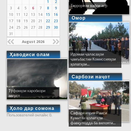
1
2
Терроризм вабои аср
3
4
5
6
7
8
9
10
11
12
13
14
15
16
Омор
17
18
19
20
21
22
23
24
25
26
27
28
29
30
31
August 2026
Ҳаводиси олам
Идомаи ҷаласаҳои
ҷамъбастии Комиссияҳои
ҳолатҳои...
Сарбози наҷот
Тӯфонҳои харобкори
август
Ҳоло дар сомона
Сафари кории Раиси
Пользователей онлайн: 0.
Кумитаи ҳолатҳои
фавқулодда ба вилояти...