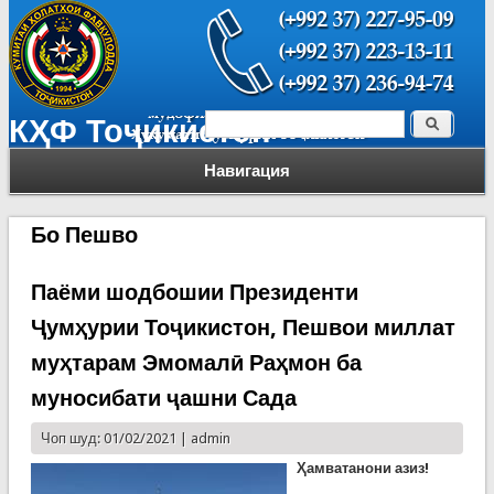
Поиск
КҲФ Тоҷикистон
Форма поиска
Навигация
Бо Пешво
Паёми шодбошии Президенти
Ҷумҳурии Тоҷикистон, Пешвои миллат
муҳтарам Эмомалӣ Раҳмон ба
муносибати ҷашни Сада
Чоп шуд: 01/02/2021 |
admin
Ҳамватанони азиз!