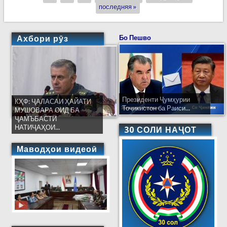
последняя »
Ахбори рӯз
Бо Пешво
Президенти Ҷумҳурии
КҲФ: ҶАЛАСАИ ҲАЙАТИ
Тоҷикистон ба Раиси...
МУШОВАРА ОИД БА
ҶАМЪБАСТИ
НАТИҶАҲОИ...
30 СОЛИ НАҶОТ
Маводҳои видеоӣ