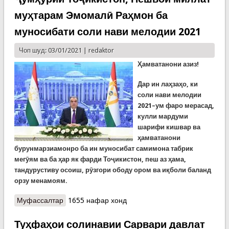
муҳтарам Эмомалӣ Раҳмон ба
муносибати соли нави мелодии 2021
Чоп шуд: 03/01/2021 |
redaktor
Ҳамватанони азиз!
Дар ин лаҳзаҳо, ки
соли нави мелодии
2021–ум фаро мерасад,
кулли мардуми
шарифи кишвар ва
ҳамватанони
бурунмарзиамонро ба ин муносибат самимона табрик
мегӯям ва ба ҳар як фарди Тоҷикистон, пеш аз ҳама,
тандурустиву осоиш, рӯзгори ободу ором ва иқболи баланд
орзу менамоям.
Муфассалтар
о Паёми шодбошии Президенти Ҷумҳурии
1655 нафар хонд
Тоҷикистон, Пешвои миллат муҳтарам Эмомалӣ
Раҳмон ба муносибати соли нави мелодии 2021
Туҳфаҳои солинавии Сарвари давлат