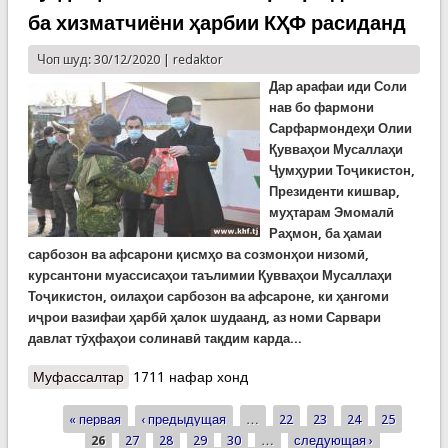
ба хизматчиёни ҳарбии КҲФ расиданд
Чоп шуд: 30/12/2020 |
redaktor
Дар арафаи иди Соли
нав бо фармони
Сарфармондеҳи Олии
Қувваҳои Мусаллаҳи
Ҷумҳурии Тоҷикистон,
Президенти кишвар,
муҳтарам Эмомалӣ
Раҳмон, ба ҳамаи
сарбозон ва афсарони қисмҳо ва созмонҳои низомӣ,
курсантони муассисаҳои таълимии Қувваҳои Мусаллаҳи
Тоҷикистон, оилаҳои сарбозон ва афсароне, ки ҳангоми
иҷрои вазифаи ҳарбӣ ҳалок шудаанд, аз номи Сарвари
давлат тӯҳфаҳои солинавӣ тақдим карда...
Муфассалтар
о Туҳфаҳои солинавии Сарвари давлат ба
1711 нафар хонд
хизматчиёни ҳарбии КҲФ расиданд
« первая
‹ предыдущая
…
22
23
24
25
Страницы
26
27
28
29
30
…
следующая ›