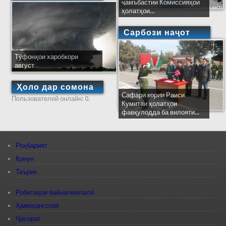
ҷамъбастии Комиссияҳои
ҳолатҳои...
Сарбози наҷот
Тӯфонҳои харобкори
август
Ҳоло дар сомона
Сафари кории Раиси
Пользователей онлайн: 0.
Кумитаи ҳолатҳои
фавқулодда ба вилояти...
Роҳбарият
Қонун
Таърих
Робитаҳои байналмилалӣ
Ҳамоҳангсозӣ
Ҷасорат