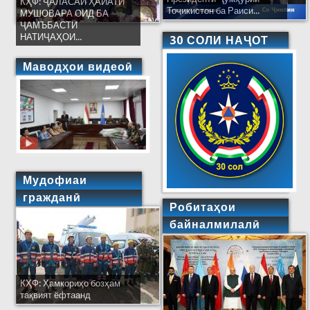
КҲФ: ҶАЛАСАИ ҲАЙАТИ
Тоҷикистон ба Раиси...
МУШОВАРА ОИД БА
ҶАМЪБАСТИ
НАТИҶАҲОИ...
30 СОЛИ НАҶОТ
Маводҳои видеоӣ
Мудофиаи
гражданӣ
Робитаҳои
байналмилалӣ
КҲФ: Ҳамкориҳо бозҳам
тақвият ёфтаанд