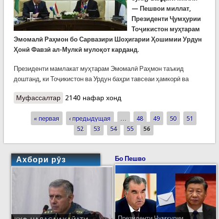
— Пешвои миллат,
Президенти Ҷумҳурии
Тоҷикистон муҳтарам
Эмомалӣ Раҳмон бо Сарвазири Шоҳигарии Ҳошимии Урдун
Ҳонӣ Фавзӣ ал-Мулкӣ мулоқот карданд.
Президенти мамлакат муҳтарам Эмомалӣ Раҳмон таъкид
доштанд, ки Тоҷикистон ва Урдун баҳри тавсеаи ҳамкорӣ ва
Муфассалтар
о Мулоқоти Пешвои миллат бо Сарвазири
2140 нафар хонд
Шоҳигарии Ҳошимии Урдун
« первая
‹ предыдущая
…
48
49
50
51
Страницы
52
53
54
55
56
Ахбори рӯз
Бо Пешво
Президенти Ҷумҳурии