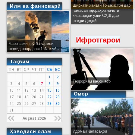
Ширкати ҳайати Тоҷикистон дар
Илм ва фанноварӣ
ҷаласаи идораҳои наҷоти
кишварҳои узви СҲШ дар
шаҳри Деҳлӣ
Ифротгароӣ
Чаро замин рӯ ба гармои
шадид овардааст? Илм чӣ...
Тақвим
ПН
ВТ
СР
ЧТ
ПТ
СБ
ВС
1
2
Терроризм вабои аср
3
4
5
6
7
8
9
10
11
12
13
14
15
16
Омор
17
18
19
20
21
22
23
24
25
26
27
28
29
30
31
August 2026
Ҳаводиси олам
Идомаи ҷаласаҳои