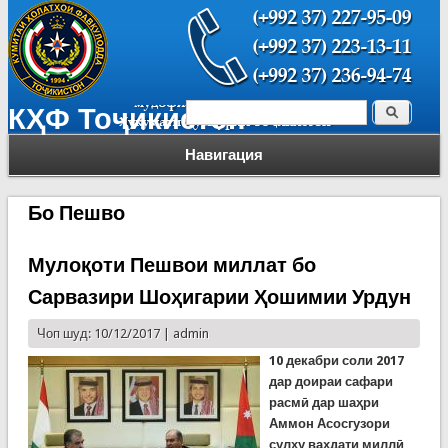
Поиск
КҲФ Тоҷикистон
Форма поиска
Навигация
Бо Пешво
Мулоқоти Пешвои миллат бо
Сарвазири Шоҳигарии Ҳошимии Урдун
Чоп шуд: 10/12/2017 |
admin
10 декабри соли 2017
дар доираи сафари
расмӣ дар шаҳри
Аммон Асосгузори
сулҳу ваҳдати миллӣ