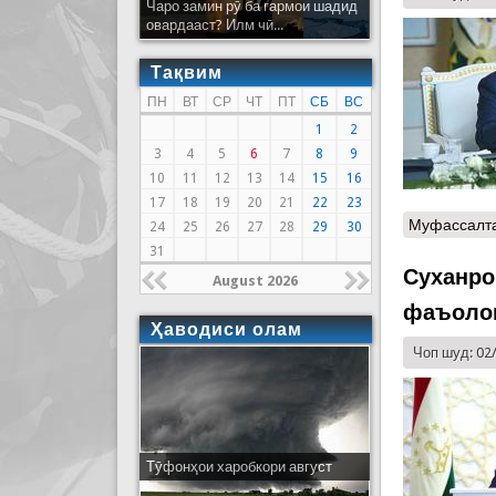
Чаро замин рӯ ба гармои шадид
овардааст? Илм чӣ...
Тақвим
ПН
ВТ
СР
ЧТ
ПТ
СБ
ВС
1
2
3
4
5
6
7
8
9
10
11
12
13
14
15
16
17
18
19
20
21
22
23
Муфассалт
24
25
26
27
28
29
30
31
Суханро
August 2026
фаъолон
Ҳаводиси олам
Чоп шуд: 02
Тӯфонҳои харобкори август