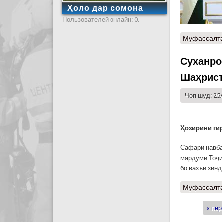
Ҳоло дар сомона
Пользователей онлайн: 0.
Муфассалт
Суханро
Шаҳрис
Чоп шуд: 25
Ҳозирини ги
Сафари навба
мардуми Тоҷи
бо вазъи зин
Муфассалт
« пер
Стран