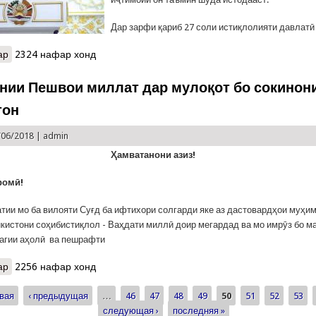
Дар зарфи қариб 27 соли истиқлолияти давлатӣ
ар
о Суханронии Пешвои миллат дар мулоқот бо роҳбарону фаъоло
2324 нафар хонд
нии Пешвои миллат дар мулоқот бо сокинон
тон
/06/2018 |
admin
Ҳамватанони азиз!
ромӣ!
тии мо ба вилояти Суғд ба ифтихори солгарди яке аз дастовардҳои муҳи
кистони соҳибистиқлол - Ваҳдати миллӣ доир мегардад ва мо имрӯз бо м
дагии аҳолӣ ва пешрафти
ар
о Суханронии Пешвои миллат дар мулоқот бо сокинони ноҳияи 
2256 нафар хонд
вая
‹ предыдущая
…
46
47
48
49
50
51
52
53
ицы
следующая ›
последняя »