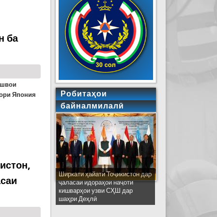
н ба
ешвои
Робитаҳои
тори Япония
байналмилалӣ
ратори Япония Акихито
истон,
Ширкати ҳайати Тоҷикистон дар
асаи
ҷаласаи идораҳои наҷоти
кишварҳои узви СҲШ дар
шаҳри Деҳлӣ