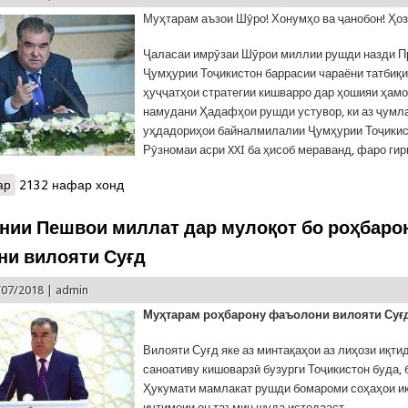
Муҳтарам аъзои Шӯро! Хонумҳо ва ҷанобон! Ҳоз
Ҷаласаи имрӯзаи Шӯрои миллии рушди назди П
Ҷумҳурии Тоҷикистон баррасии чараёни татбиқ
ҳуҷҷатҳои стратегии кишварро дар ҳошияи ҳамо
намудани Ҳадафҳои рушди устувор, ки аз ҷумл
уҳдадориҳои байналмилалии Ҷумҳурии Тоҷикис
Рӯзномаи асри XXI ба ҳисоб мераванд, фаро гир
ар
о Суханронии ҷамъбастии Президенти Ҷумҳурии Тоҷикистон, Пе
2132 нафар хонд
ҷаласаи Шӯрои миллии рушд
нии Пешвои миллат дар мулоқот бо роҳбаро
и вилояти Суғд
/07/2018 |
admin
Муҳтарам роҳбарону фаъолони вилояти Суғ
Вилояти Суғд яке аз минтақаҳои аз лиҳози иқти
саноативу кишоварзӣ бузурги Тоҷикистон буда, 
Ҳукумати мамлакат рушди бомароми соҳаҳои и
иҷтимоии он таъмин шуда истодааст.