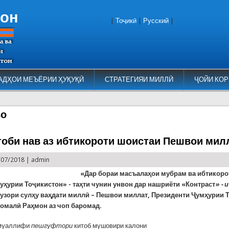
тон
|
Тоҷикӣ
|
Русский
|
АДҲОИ МЕЪЁРИИ ҲУҚУҚӢ
СТРАТЕГИЯИ МИЛЛӢ
ҶОЙИ КОР
во
тоби нав аз ибтикороти шоистаи Пешвои мил
/07/2018 |
admin
«Дар бораи масъалаҳои мубрам ва ибтикоро
уҳурии Тоҷикистон» - таҳти чунин унвон дар нашриёти «Контраст
» -
гузори сулҳу ваҳдати миллӣ – Пешвои миллат, Президенти Ҷумҳурии 
омалӣ Раҳмон аз чоп баромад.
 муаллифи
пешгуфтори
китоб мушовири калони