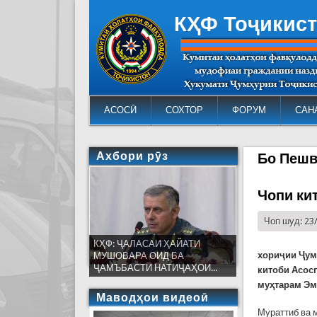
КҲФ Тоҷикис
АСОСӢ
СОХТОР
ФОРУМ
САН
Ахбори рӯз
Бо Пеш
Чопи ки
Чоп шуд: 23
КҲФ: ҶАЛАСАИ ҲАЙАТИ
хориҷии Ҷум
МУШОВАРА ОИД БА
ҶАМЪБАСТИ НАТИҶАҲОИ...
китоби Асос
муҳтарам Эм
Маводҳои видеоӣ
Мураттиб ва