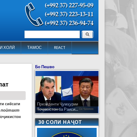
Поиск
Форма поиска
И ХОЛӢ
ТАМОС
REACT
Бо Пешво
лат
ти сиёсати
Президенти Ҷумҳурии
Тоҷикистон ба Раиси...
 и пойтахт
Тоҷикистон
30 СОЛИ НАҶОТ