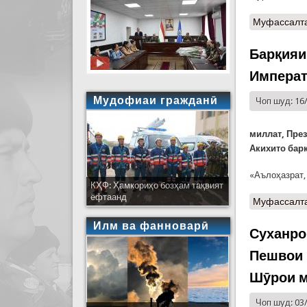
Муфассалт
Барқияи
Императ
Мудофиаи гражданӣ
Чоп шуд: 16
миллат, Пре
Акихито барқ
«Аълоҳазрат,
КҲФ: Ҳамкориҳо бозҳам тақвият
ёфтаанд
Муфассалт
Илм ва фанноварӣ
Суханро
Пешвои 
Шӯрои 
Чоп шуд: 03