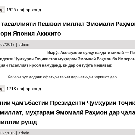
ар
о Чопи китоби нав аз ибтикороти шоистаи Пешвои миллат
1925 нафар хонд
 тасаллияти Пешвои миллат Эмомалӣ Раҳмо
ори Япония Акихито
/07/2018 |
admin
Имрӯз Асосгузори сулҳу ваҳдати миллӣ — П
зиденти Ҷумҳурии Тоҷикистон муҳтарам Эмомалӣ Раҳмон ба Импера
ияи тасаллият ирсол намуданд, ки дар он гуфта мешавад:
 Хабари рух додани офатҳои табиӣ дар натиҷаи боришот дар
ар
о Барқияи тасаллияти Пешвои миллат Эмомалӣ Раҳмон ба Импе
1718 нафар хонд
нии ҷамъбастии Президенти Ҷумҳурии Тоҷик
миллат, муҳтарам Эмомалӣ Раҳмон дар ҷал
миллии рушд
/07/2018 |
admin