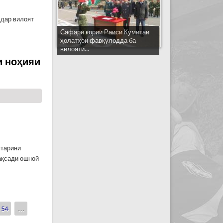
 дар вилоят
Сафари кории Раиси Кумитаи
ни вилояти Суғд
ҳолатҳои фавқулодда ба
вилояти...
и ноҳияи
мтарини
ақсади ошноӣ
Шаҳристон
54
…