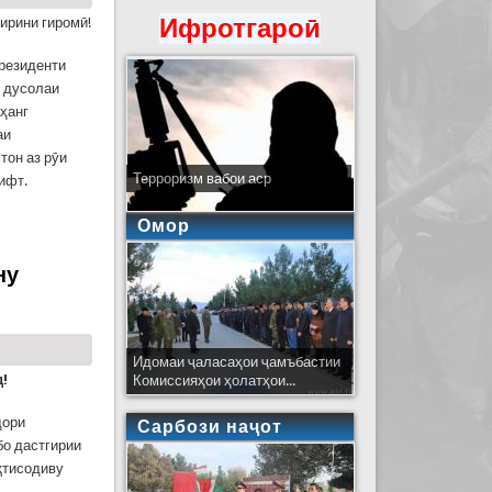
Ифротгароӣ
ирини гиромӣ!
резиденти
и дусолаи
ҳанг
аи
тон аз рӯи
Терроризм вабои аср
ифт.
швои миллат, муҳтарам Эмомалӣ Раҳмон дар
Омор
ну
Идомаи ҷаласаҳои ҷамъбастии
д!
Комиссияҳои ҳолатҳои...
дори
Сарбози наҷот
бо дастгирии
қтисодиву