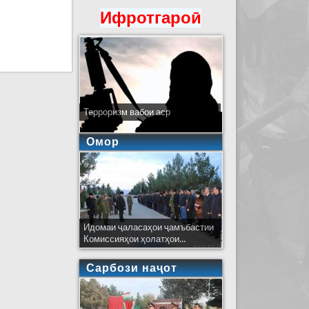
Ифротгароӣ
Терроризм вабои аср
Омор
Идомаи ҷаласаҳои ҷамъбастии
Комиссияҳои ҳолатҳои...
Сарбози наҷот