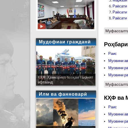
Маркази
Раёсати
Раёсати
Раёсати
Муфассалт
Мудофиаи гражданӣ
Роҳбари
Раис
Муовини ав
Муовини р
Муовини р
КҲФ: Ҳамкориҳо бозҳам тақвият
ёфтаанд
Муфассалт
Илм ва фанноварӣ
КҲФ ва 
Раис
Муовини ав
Муовини р