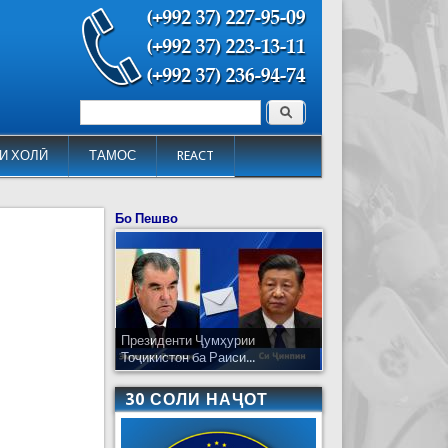
Поиск
Форма поиска
И ХОЛӢ
ТАМОС
REACT
Бо Пешво
Президенти Ҷумҳурии
Тоҷикистон ба Раиси...
30 СОЛИ НАҶОТ