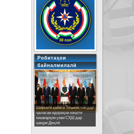
Робитаҳои
байналмилалӣ
Ширкати ҳайати Тоҷикистон дар
ҷаласаи идораҳои наҷоти
кишварҳои узви СҲШ дар
шаҳри Деҳлӣ