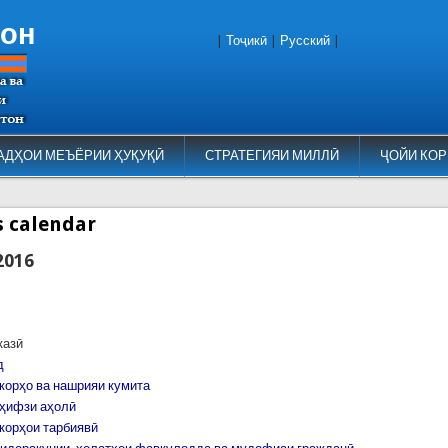
тон
|
Тоҷикӣ
|
Русский
|
АДҲОИ МЕЪЁРИИ ҲУҚУҚӢ
СТРАТЕГИЯИ МИЛЛӢ
ҶОЙИ КОР
es calendar
2016
казӣ
д
корҳо ва нашрияи кумита
 ҳифзи аҳолӣ
корҳои тарбиявӣ