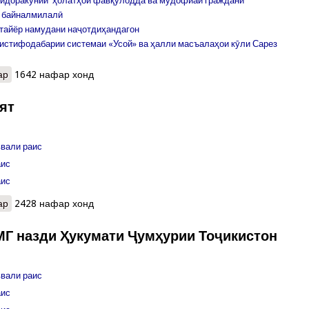
 идоракунии ҳолатҳои фавқулодда ва мудофиаи гражданӣ
 байналмилалӣ
 тайёр намудани наҷотдиҳандагон
 истифодабарии системаи «Усой» ва ҳалли масъалаҳои кӯли Сарез
ар
о Бахшҳо
1642 нафар хонд
ят
вали раис
аис
аис
ар
о Роҳбарият
2428 нафар хонд
МГ назди Ҳукумати Ҷумҳурии Тоҷикистон
вали раис
аис