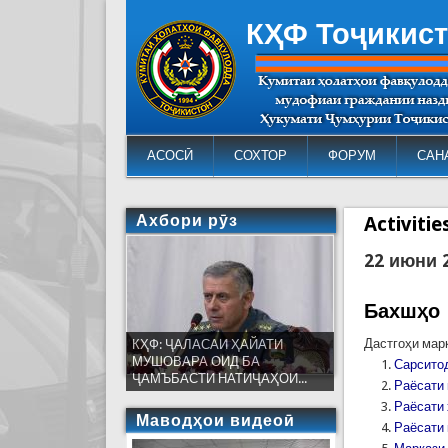
КҲФ Тоҷикис
АСОСӢ
СОХТОР
ФОРУМ
САН
Ахбори рӯз
Activiti
22 июни 
Бахшҳо
Дастгоҳи мар
КҲФ: ҶАЛАСАИ ҲАЙАТИ
МУШОВАРА ОИД БА
Сарсито
ҶАМЪБАСТИ НАТИҶАҲОИ...
Раёсати 
Раёсати
Маводҳои видеоӣ
Раёсати 