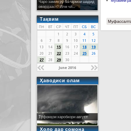
Муовини р
Чаро замин рӯ ба гармои шадид
овардааст? Илм чӣ...
Тақвим
Муфассалт
ПН
ВТ
СР
ЧТ
ПТ
СБ
ВС
1
2
3
4
5
6
7
8
9
10
11
12
13
14
15
16
17
18
19
20
21
22
23
24
25
26
27
28
29
30
June 2016
Ҳаводиси олам
Тӯфонҳои харобкори август
Ҳоло дар сомона