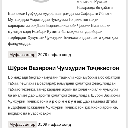
милитсия Рустам
Назарзода бо ҳайати
Барномаи Гурӯҳҳои мудофиаи граждании Сафорати Иёлоти
Муттаҳидаи Амрико дар Ҷумҳурии Тоҷикистон таҳти
сарпарастии роҳбари Барномаи ҷаноби Ҷереми Вишневски
мулоқот кард Роҳбари Кумита ба меҳмонон дар бораи
тадбирҳои Ҳукумати Ҷумҳурии Тоҷикистон дар самти ҳолатҳои
фавқулодда...
Муфассалтар
о Мулоқот бо намояндагони Сафорати ИМА дар
2078 нафар хонд
Тоҷикистон
Шўрои Вазирони Ҷумҳурии Тоҷикистон
Бо мақсади беҳтар намудани ташкили кори мубориза бо офатҳои
табиӣ, пешгирӣ ва бартараф намудани ҳолатҳои фвақулоддаи
табиию техникӣ, тайёр кардани аҳолӣ ва хоҷагии халқи ҷумҳурӣ
ба амалиёт дар шароити ҳолатҳои фвақулодда, Шўрои Вазирони
Ҷумҳурии Тоҷикистон
қ а р о р м е к у н ад:
Дар заминаи Штаби
мудофиаи граждании Ҷумҳурии Тоҷикистон, қисмҳои ҳарбии он,
воҳидҳо ва муассисаҳои
Муфассалтар
о Шўрои Вазирони Ҷумҳурии Тоҷикистон
3509 нафар хонд