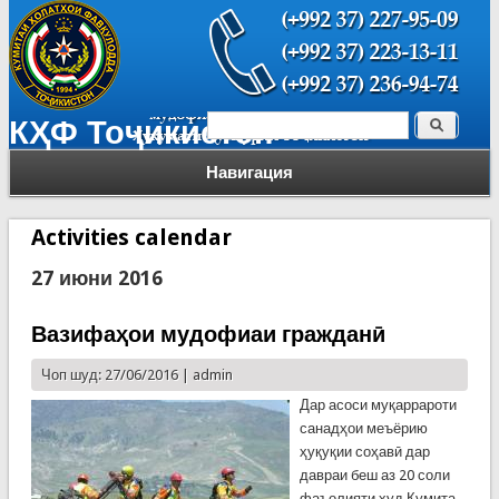
Поиск
КҲФ Тоҷикистон
Форма поиска
Навигация
Activities calendar
27 июни 2016
Вазифаҳои мудофиаи гражданӣ
Чоп шуд: 27/06/2016 |
admin
Дар асоси муқаррароти
санадҳои меъёрию
ҳуқуқии соҳавӣ дар
давраи беш аз 20 соли
фаъолияти худ Кумита