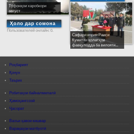
Тӯфонҳои харобкори
август
Ҳоло дар сомона
Пользователей онлайн: 0.
Сафари кории Раиси
Кумитаи ҳолатҳои
фавқулодда ба вилояти...
Роҳбарият
Қонун
Таърих
Робитаҳои байналмилалӣ
Ҳамоҳангсозӣ
Ҷасорат
Вазъи ҳавои кишвар
Варақаҳои матбуотӣ