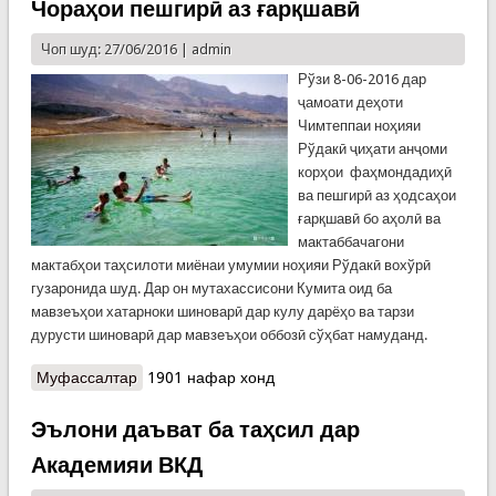
Чораҳои пешгирӣ аз ғарқшавӣ
Чоп шуд: 27/06/2016 |
admin
Рўзи 8-06-2016 дар
ҷамоати деҳоти
Чимтеппаи ноҳияи
Рўдакӣ ҷиҳати анҷоми
корҳои фаҳмондадиҳӣ
ва пешгирӣ аз ҳодсаҳои
ғарқшавӣ бо аҳолӣ ва
мактаббачагони
мактабҳои таҳсилоти миёнаи умумии ноҳияи Рўдакӣ вохўрӣ
гузаронида шуд. Дар он мутахассисони Кумита оид ба
мавзеъҳои хатарноки шиноварӣ дар кулу дарёҳо ва тарзи
дурусти шиноварӣ дар мавзеъҳои оббозӣ сўҳбат намуданд.
Муфассалтар
о Чораҳои пешгирӣ аз ғарқшавӣ
1901 нафар хонд
Эълони даъват ба таҳсил дар
Академияи ВКД