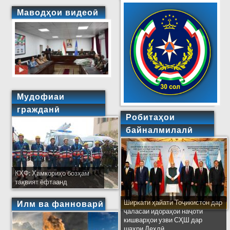
Маводҳои видеоӣ
Мудофиаи
гражданӣ
Робитаҳои
байналмилалӣ
КҲФ: Ҳамкориҳо бозҳам
тақвият ёфтаанд
Ширкати ҳайати Тоҷикистон дар
Илм ва фанноварӣ
ҷаласаи идораҳои наҷоти
кишварҳои узви СҲШ дар
шаҳри Деҳлӣ