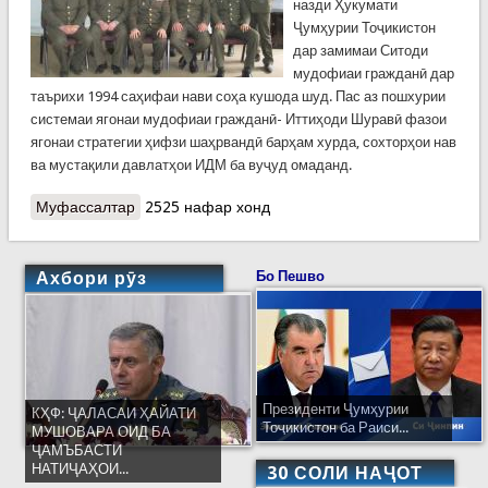
назди Ҳукумати
Ҷумҳурии Тоҷикистон
дар замимаи Ситоди
мудофиаи гражданӣ дар
таърихи 1994 саҳифаи нави соҳа кушода шуд. Пас аз пошхурии
системаи ягонаи мудофиаи гражданӣ- Иттиҳоди Шуравӣ фазои
ягонаи стратегии ҳифзи шаҳрвандӣ барҳам хурда, сохторҳои нав
ва мустақили давлатҳои ИДМ ба вуҷуд омаданд.
Муфассалтар
о Раёсати ҳифзи аҳолӣ ва ҳудуд
2525 нафар хонд
Ахбори рӯз
Бо Пешво
Президенти Ҷумҳурии
КҲФ: ҶАЛАСАИ ҲАЙАТИ
Тоҷикистон ба Раиси...
МУШОВАРА ОИД БА
ҶАМЪБАСТИ
НАТИҶАҲОИ...
30 СОЛИ НАҶОТ