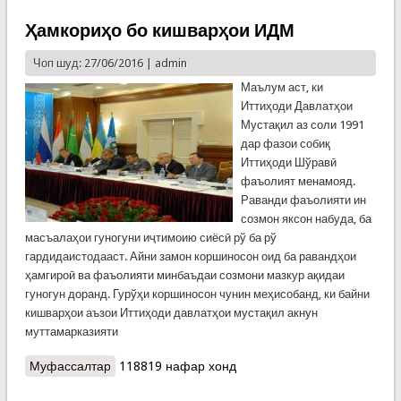
Ҳамкориҳо бо кишварҳои ИДМ
Чоп шуд: 27/06/2016 |
admin
Маълум аст, ки
Иттиҳоди Давлатҳои
Мустақил аз соли 1991
дар фазои собиқ
Иттиҳоди Шўравӣ
фаъолият менамояд.
Раванди фаъолияти ин
созмон яксон набуда, ба
масъалаҳои гуногуни иҷтимоию сиёсӣ рў ба рў
гардидаистодааст. Айни замон коршиносон оид ба равандҳои
ҳамгироӣ ва фаъолияти минбаъдаи созмони мазкур ақидаи
гуногун доранд. Гурўҳи коршиносон чунин меҳисобанд, ки байни
кишварҳои аъзои Иттиҳоди давлатҳои мустақил акнун
муттамарказияти
Муфассалтар
о Ҳамкориҳо бо кишварҳои ИДМ
118819 нафар хонд