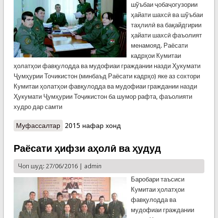
шўъбаи ҷобаҷогузории
ҳайати шахсӣ ва шўъбаи
таҳлилӣ ва бақайдгирии
ҳайати шахсӣ фаъолият
менамояд. Раёсати
кадрҳои Кумитаи
ҳолатҳои фавқулодда ва мудофиаи граждании назди Ҳукумати
Ҷумҳурии Точикистон (минбаъд Раёсати кадрҳо) яке аз сохтори
Кумитаи ҳолатҳои фавқулодда ва мудофиаи граждании назди
Ҳукумати Ҷумҳурии Тоҷикистон ба шумор рафта, фаъолияти
худро дар самти
Муфассалтар
о Раёсати кадрҳо
2015 нафар хонд
Раёсати ҳифзи аҳолӣ ва ҳудуд
Чоп шуд: 27/06/2016 |
admin
Баробари таъсиси
Кумитаи ҳолатҳои
фавқулодда ва
мудофиаи граждании