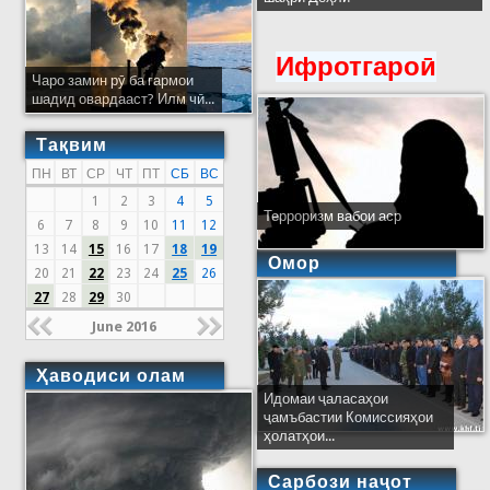
Ифротгароӣ
Чаро замин рӯ ба гармои
шадид овардааст? Илм чӣ...
Тақвим
ПН
ВТ
СР
ЧТ
ПТ
СБ
ВС
1
2
3
4
5
Терроризм вабои аср
6
7
8
9
10
11
12
13
14
15
16
17
18
19
Омор
20
21
22
23
24
25
26
27
28
29
30
June 2016
Ҳаводиси олам
Идомаи ҷаласаҳои
ҷамъбастии Комиссияҳои
ҳолатҳои...
Сарбози наҷот