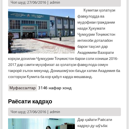
Чоп шуд: 27/06/2016 |
admin
Кумитаи ҳолатҳои
фавқулодда ва
мудофиаи граждании
назди Ҳукумати
Ҷумҳурии Тоҷикистон
интихоби доталабон
барои таҳсил дар
Академияи Вазорати
корҳои дохилии Ҷумҳурии Тоҷикистон барои соли хониши 2016-
2017 дар самти муҳофизат аз ҳолатҳои фавқулода озмун
такрорӣ эълон мекунад. Донишомӯзон баъди хатми Академия ба
сохторҳои Кумита ба кор қабул карда мешаванд.
Муфассалтар
о Эълони даъват ба таҳсил дар Академияи ВКД
3146 нафар хонд
Раёсати кадрҳо
Чоп шуд: 27/06/2016 |
admin
Дар ҳайати Раёсати
кадрҳо ду шўъба: