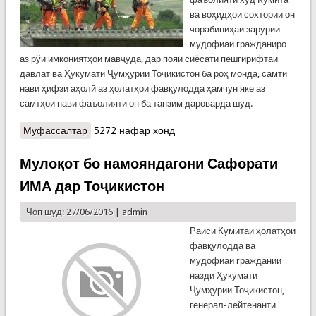
ва воҳидҳои сохтории он
чорабиниҳаи зарурии
мудофиаи гражданиро
аз рўи имкониятҳои мавҷуда, дар пояи сиёсати пешгирифтаи
давлат ва Ҳукумати Ҷумҳурии Тоҷикистон ба роҳ монда, самти
нави ҳифзи аҳолӣ аз ҳолатҳои фавқулодда ҳамчун яке аз
самтҳои нави фаъолияти он ба танзим дароварда шуд.
Муфассалтар
о Вазифаҳои мудофиаи гражданӣ
5272 нафар хонд
Мулоқот бо намояндагони Сафорати
ИМА дар Тоҷикистон
Чоп шуд: 27/06/2016 |
admin
Раиси Кумитаи ҳолатҳои
фавқулодда ва
мудофиаи граждании
назди Ҳукумати
Ҷумҳурии Тоҷикистон,
генерал-лейтенанти