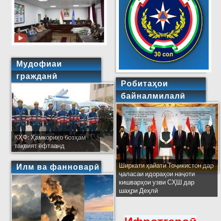
Мудофиаи
гражданӣ
Робитаҳои
байналмилалӣ
КҲФ: Ҳамкориҳо бозҳам
тақвият ёфтаанд
Ширкати ҳайати Тоҷикистон дар
Илм ва фанноварӣ
ҷаласаи идораҳои наҷоти
кишварҳои узви СҲШ дар
шаҳри Деҳлӣ