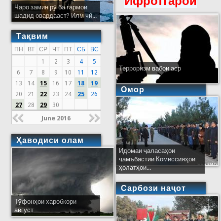
Ифротгароӣ
Чаро замин рӯ ба гармои
шадид овардааст? Илм чӣ...
Тақвим
ПН
ВТ
СР
ЧТ
ПТ
СБ
ВС
1
2
3
4
5
Терроризм вабои аср
6
7
8
9
10
11
12
13
14
15
16
17
18
19
Омор
20
21
22
23
24
25
26
27
28
29
30
June 2016
Ҳаводиси олам
Идомаи ҷаласаҳои
ҷамъбастии Комиссияҳои
ҳолатҳои...
Сарбози наҷот
Тӯфонҳои харобкори
август