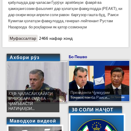
қабулшуда дар ҷаласаи Гурӯҳи арзёбиҳои фаврӣ ва
ҳамоҳангсозии фаъолият дар ҳолатҳои фавқулодда (РЕАКТ), ки
дар охири моҳи апрели соли равон баргузор гашта буд, Раиси
Кумитаи ҳолатҳои фавқулодда, генерал-лейтенант Рустам
Назарзода бо роҳбарони як қатор созмонҳои
Муфассалтар
о Ду мулоқоти судманди Назарзода дар таҳкими
2466 нафар хонд
робитаҳои байналмилалӣ
Ахбори рӯз
Бо Пешво
Президенти Ҷумҳурии
КҲФ: ҶАЛАСАИ ҲАЙАТИ
Тоҷикистон ба Раиси...
МУШОВАРА ОИД БА
ҶАМЪБАСТИ
НАТИҶАҲОИ...
30 СОЛИ НАҶОТ
Маводҳои видеоӣ