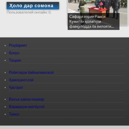
Ҳоло дар сомона
Пользователей онлайн: 0.
Сафари кории Раиси
Кумитаи ҳолатҳои
фавқулодда ба вилояти...
Роҳбарият
Қонун
Таърих
Робитаҳои байналмилалӣ
Ҳамоҳангсозӣ
Ҷасорат
Вазъи ҳавои кишвар
Варақаҳои матбуотӣ
Тамос