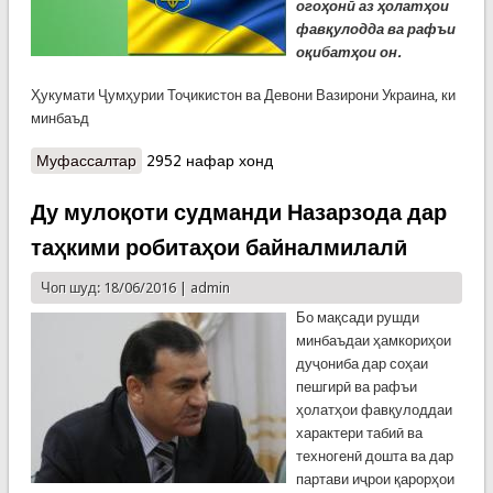
огоҳонӣ
аз ҳолатҳои
фавқулодда ва рафъи
оқибатҳои он.
Ҳукумати Ҷумҳурии Тоҷикистон ва Девони Вазирони Украина, ки
минбаъд
Муфассалтар
о Созишномаи ҳамкории Тоҷикистон ва Украина
2952 нафар хонд
Ду мулоқоти судманди Назарзода дар
таҳкими робитаҳои байналмилалӣ
Чоп шуд: 18/06/2016 |
admin
Бо мақсади рушди
минбаъдаи ҳамкориҳои
дуҷониба дар соҳаи
пешгирӣ ва рафъи
ҳолатҳои фавқулоддаи
характери табиӣ ва
техногенӣ дошта ва дар
партави иҷрои қарорҳои