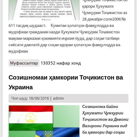
қарори Ҳукумати
Ҷумҳурии Тоҷикистон аз
28 декабри соли2006 №
611 тасдиқ шудааст. Кумитаи ҳолатҳои фавқулодда ва
мудофиаи граждании назди Ҳукумати Ҷумҳурии Тоҷикистон
мақоми марказии ҳокимияти иҷроия буда, дар соҳаи татбиқи
сиёсати давлатӣ дар соҳаи идораи ҳолатҳои фавқулодда ва
мудофиаи
Муфассалтар
о Низомномаи Кумита
130352 нафар хонд
Созишномаи ҳамкории Тоҷикистон ва
Украина
Чоп шуд: 18/06/2016 |
admin
Созишнома
байни
Ҳукумати Ҷумҳурии
Тоҷикистон ва
Девони
Вазирони Украина оид
ба ҳамкори дар соҳаи