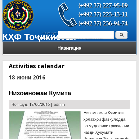
Поиск
КҲФ Тоҷикистон
Форма поиска
Навигация
Activities calendar
18 июни 2016
Низомномаи Кумита
Чоп шуд: 18/06/2016 |
admin
Низомномаи Кумитаи
ҳолатҳои фавқулодда
ва мудофиаи граждании
назди Ҳукумати
Ҷумҳурии Тоҷикистон бо