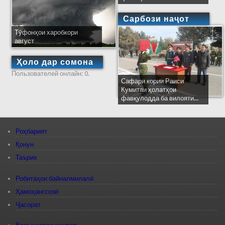
Сарбози наҷот
Тӯфонҳои харобкори
август
Ҳоло дар сомона
Пользователей онлайн: 0.
Сафари кории Раиси
Кумитаи ҳолатҳои
фавқулодда ба вилояти...
Роҳбарият
Қонун
Таърих
Робитаҳои байналмилалӣ
Ҳамоҳангсозӣ
Ҷасорат