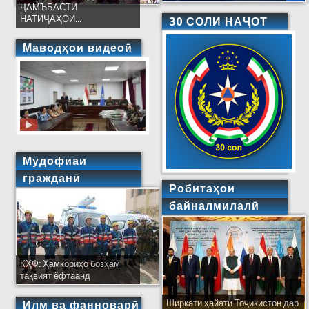
ҶАМЪБАСТИ
НАТИҶАҲОИ...
30 СОЛИ НАҶОТ
Маводҳои видеоӣ
Мудофиаи
гражданӣ
Робитаҳои
байналмилалӣ
КҲФ: Ҳамкориҳо бозҳам
тақвият ёфтаанд
Ширкати ҳайати Тоҷикистон дар
Илм ва фанноварӣ