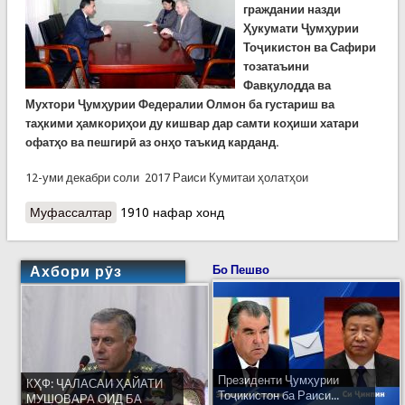
граждании назди
Ҳукумати Ҷумҳурии
Тоҷикистон ва Сафири
тозатаъини
Фавқулодда ва
Мухтори Ҷумҳурии Федералии Олмон ба густариш ва
таҳкими ҳамкориҳои ду кишвар дар самти коҳиши хатари
офатҳо ва пешгирӣ аз онҳо таъкид карданд.
12-уми декабри соли 2017 Раиси Кумитаи ҳолатҳои
Муфассалтар
о Мулоқоти Сафири Олмон бо Раиси Кумитаи
1910 нафар хонд
ҳолатҳои фавқулодда
Ахбори рӯз
Бо Пешво
Президенти Ҷумҳурии
КҲФ: ҶАЛАСАИ ҲАЙАТИ
Тоҷикистон ба Раиси...
МУШОВАРА ОИД БА