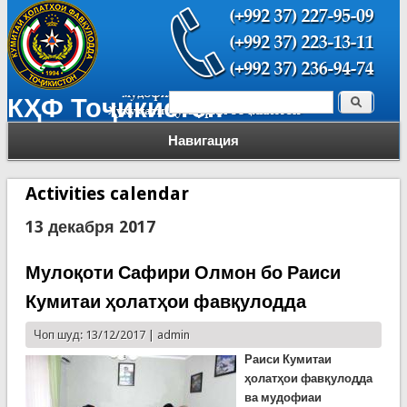
Поиск
КҲФ Тоҷикистон
Форма поиска
Навигация
Activities calendar
13 декабря 2017
Мулоқоти Сафири Олмон бо Раиси
Кумитаи ҳолатҳои фавқулодда
Чоп шуд: 13/12/2017 |
admin
Раиси Кумитаи
ҳолатҳои фавқулодда
ва мудофиаи