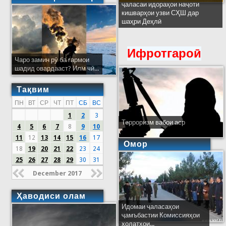
ҷаласаи идораҳои наҷоти
кишварҳои узви СҲШ дар
шаҳри Деҳлӣ
Ифротгароӣ
Чаро замин рӯ ба гармои
шадид овардааст? Илм чӣ...
Тақвим
ПН
ВТ
СР
ЧТ
ПТ
СБ
ВС
1
2
3
Терроризм вабои аср
4
5
6
7
8
9
10
11
12
13
14
15
16
17
Омор
18
19
20
21
22
23
24
25
26
27
28
29
30
31
December 2017
Ҳаводиси олам
Идомаи ҷаласаҳои
ҷамъбастии Комиссияҳои
ҳолатҳои...