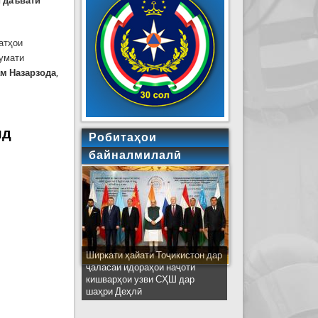
 даъвати
атҳои
умати
ам Назарзода
,
 фавқулодда
яд
Робитаҳои
байналмилалӣ
:
Ширкати ҳайати Тоҷикистон дар
ҷаласаи идораҳои наҷоти
кишварҳои узви СҲШ дар
шаҳри Деҳлӣ