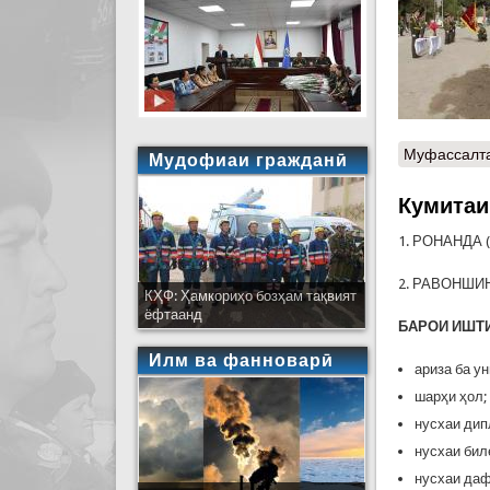
Муфассалт
Мудофиаи гражданӣ
Кумитаи
1. РОНАНДА 
2. РАВОНШИ
КҲФ: Ҳамкориҳо бозҳам тақвият
ёфтаанд
БАРОИ ИШТИ
Илм ва фанноварӣ
ариза ба у
шарҳи ҳол;
нусхаи дип
нусхаи бил
нусхаи даф