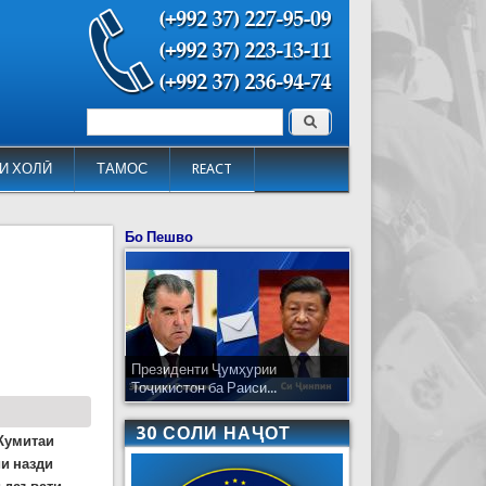
Поиск
Форма поиска
И ХОЛӢ
ТАМОС
REACT
Бо Пешво
Президенти Ҷумҳурии
Тоҷикистон ба Раиси...
30 СОЛИ НАҶОТ
Кумитаи
и назди