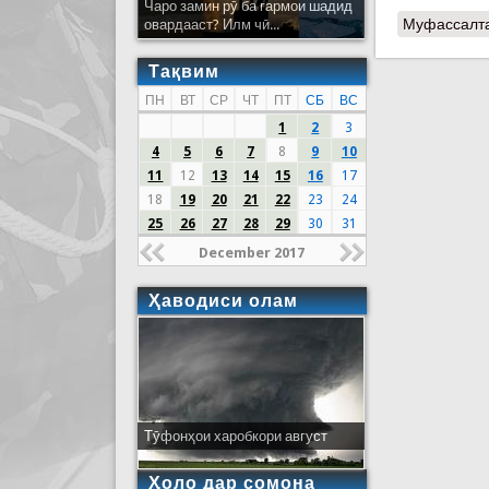
Чаро замин рӯ ба гармои шадид
Муфассалт
овардааст? Илм чӣ...
Тақвим
ПН
ВТ
СР
ЧТ
ПТ
СБ
ВС
1
2
3
4
5
6
7
8
9
10
11
12
13
14
15
16
17
18
19
20
21
22
23
24
25
26
27
28
29
30
31
December 2017
Ҳаводиси олам
Тӯфонҳои харобкори август
Ҳоло дар сомона