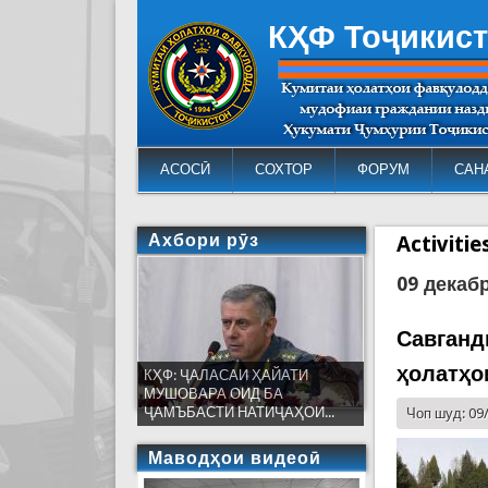
КҲФ Тоҷикис
АСОСӢ
СОХТОР
ФОРУМ
САН
Ахбори рӯз
Activiti
09 декаб
Савганд
ҳолатҳо
КҲФ: ҶАЛАСАИ ҲАЙАТИ
МУШОВАРА ОИД БА
ҶАМЪБАСТИ НАТИҶАҲОИ...
Чоп шуд: 09
Маводҳои видеоӣ