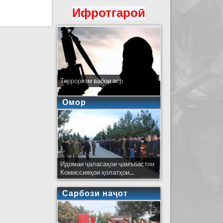
Ифротгароӣ
Терроризм вабои аср
Омор
Идомаи ҷаласаҳои ҷамъбастии
Комиссияҳои ҳолатҳои...
Сарбози наҷот