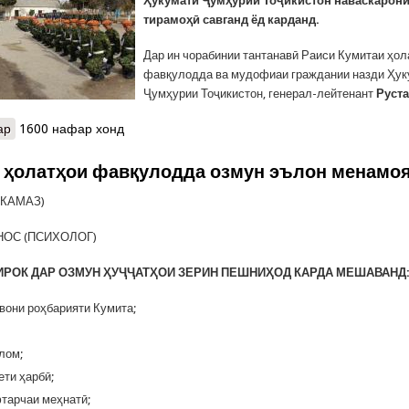
Ҳукумати Ҷумҳурии Тоҷикистон наваскарони
тирамоҳӣ савганд ёд карданд.
Дар ин чорабинии тантанавӣ Раиси Кумитаи ҳол
фавқулодда ва мудофиаи граждании назди Ҳук
Ҷумҳурии Тоҷикистон, генерал-лейтенант
Руст
ар
о Савганди ҳарбии наваскарони қисми ҳарбии Кумитаи ҳолатҳои
1600 нафар хонд
 ҳолатҳои фавқулодда озмун эълон менамо
(КАМАЗ)
НОС (ПСИХОЛОГ)
РОК ДАР ОЗМУН ҲУҶҶАТҲОИ ЗЕРИН ПЕШНИҲОД КАРДА МЕШАВАНД
нвони роҳбарияти Кумита;
лом;
ети ҳарбӣ;
тарчаи меҳнатӣ;