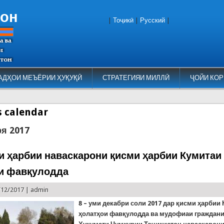
тон
|
Тоҷикӣ
|
Русский
|
АДҲОИ МЕЪЁРИИ ҲУҚУҚӢ
СТРАТЕГИЯИ МИЛЛӢ
ҶОЙИ КОР
es calendar
ря 2017
и ҳарбии наваскарони қисми ҳарбии Кумитаи
и фавқулодда
/12/2017 |
admin
8
– уми декабри соли
2017
дар қисми ҳарбии 
ҳолатҳои фавқулодда ва мудофиаи граждани