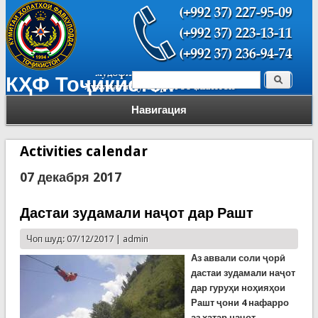
Поиск
КҲФ Тоҷикистон
Форма поиска
Навигация
Activities calendar
07 декабря 2017
Дастаи зудамали наҷот дар Рашт
Чоп шуд: 07/12/2017 |
admin
Аз аввали соли ҷорӣ
дастаи зудамали наҷот
дар гуруҳи ноҳияҳои
Рашт ҷони 4 нафарро
аз хатар наҷот