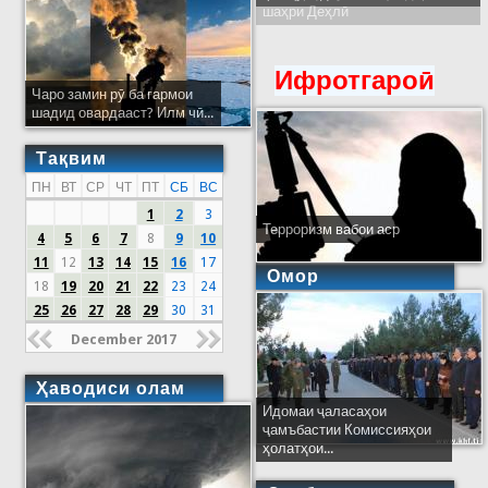
шаҳри Деҳлӣ
Ифротгароӣ
Чаро замин рӯ ба гармои
шадид овардааст? Илм чӣ...
Тақвим
ПН
ВТ
СР
ЧТ
ПТ
СБ
ВС
1
2
3
Терроризм вабои аср
4
5
6
7
8
9
10
11
12
13
14
15
16
17
Омор
18
19
20
21
22
23
24
25
26
27
28
29
30
31
December 2017
Ҳаводиси олам
Идомаи ҷаласаҳои
ҷамъбастии Комиссияҳои
ҳолатҳои...