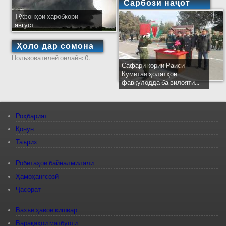
Сарбози наҷот
Тӯфонҳои харобкори
август
Ҳоло дар сомона
Пользователей онлайн: 0.
Сафари кории Раиси
Кумитаи ҳолатҳои
фавқулодда ба вилояти...
Роҳбарият
Қонун
Таърих
Робитаҳои байналмилалӣ
Ҳамоҳангсозӣ
Ҷасорат
Вазъи ҳавои кишвар
Варақаҳои матбуотӣ