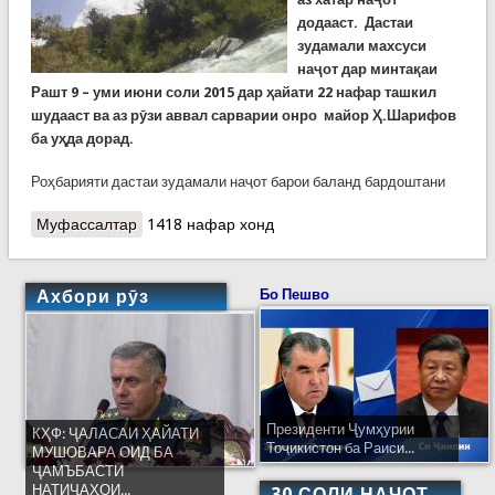
додааст. Дастаи
зудамали махсуси
наҷот дар минтақаи
Рашт 9 – уми июни соли 2015 дар ҳайати 22 нафар ташкил
шудааст ва аз рӯзи аввал сарварии онро майор Ҳ.Шарифов
ба уҳда дорад.
Роҳбарияти дастаи зудамали наҷот барои баланд бардоштани
Муфассалтар
о Дастаи зудамали наҷот дар Рашт
1418 нафар хонд
Ахбори рӯз
Бо Пешво
Президенти Ҷумҳурии
КҲФ: ҶАЛАСАИ ҲАЙАТИ
Тоҷикистон ба Раиси...
МУШОВАРА ОИД БА
ҶАМЪБАСТИ
НАТИҶАҲОИ...
30 СОЛИ НАҶОТ