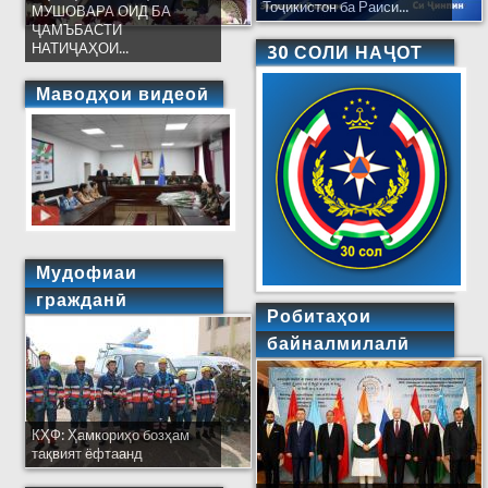
Тоҷикистон ба Раиси...
МУШОВАРА ОИД БА
ҶАМЪБАСТИ
НАТИҶАҲОИ...
30 СОЛИ НАҶОТ
Маводҳои видеоӣ
Мудофиаи
гражданӣ
Робитаҳои
байналмилалӣ
КҲФ: Ҳамкориҳо бозҳам
тақвият ёфтаанд