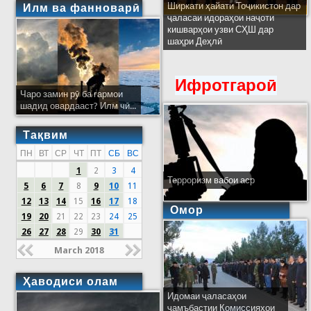
Ширкати ҳайати Тоҷикистон дар
Илм ва фанноварӣ
ҷаласаи идораҳои наҷоти
кишварҳои узви СҲШ дар
шаҳри Деҳлӣ
Ифротгароӣ
Чаро замин рӯ ба гармои
шадид овардааст? Илм чӣ...
Тақвим
ПН
ВТ
СР
ЧТ
ПТ
СБ
ВС
1
2
3
4
Терроризм вабои аср
5
6
7
8
9
10
11
12
13
14
15
16
17
18
Омор
19
20
21
22
23
24
25
26
27
28
29
30
31
March 2018
Ҳаводиси олам
Идомаи ҷаласаҳои
ҷамъбастии Комиссияҳои