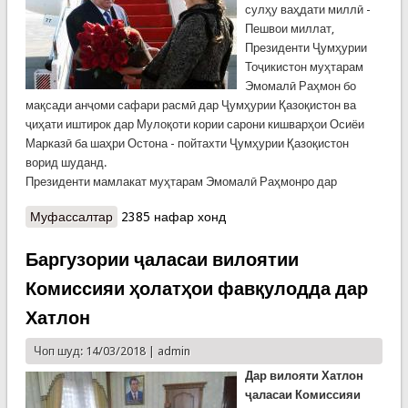
сулҳу ваҳдати миллӣ -
Пешвои миллат,
Президенти Ҷумҳурии
Тоҷикистон муҳтарам
Эмомалӣ Раҳмон бо
мақсади анҷоми сафари расмӣ дар Ҷумҳурии Қазоқистон ва
ҷиҳати иштирок дар Мулоқоти кории сарони кишварҳои Осиёи
Марказӣ ба шаҳри Остона - пойтахти Ҷумҳурии Қазоқистон
ворид шуданд.
Президенти мамлакат муҳтарам Эмомалӣ Раҳмонро дар
Муфассалтар
о Истиқбол дар шаҳри Остонаи Ҷумҳурии
2385 нафар хонд
Қазоқистон
Баргузории ҷаласаи вилоятии
Комиссияи ҳолатҳои фавқулодда дар
Хатлон
Чоп шуд: 14/03/2018 |
admin
Дар
вилояти
Хатлон
ҷаласаи
Комиссияи