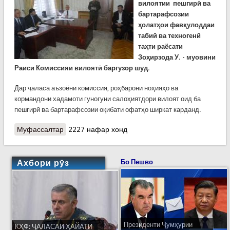
вилоятии
пешгирӣ
ва
бартарафсозии
ҳолатҳои
фавқулоддаи
табиӣ
ва
техногенӣ
таҳти
раёсати
Зоҳирзода
У
. -
муовини
Раиси
Комиссияи
вилоятӣ
баргузор
шуд
.
Дар ҷаласа аъзоёни комиссия, роҳбарони ноҳияҳо ва
кормандони хадамоти гуногуни салоҳиятдори вилоят оид ба
пешгирӣ ва бартарафсозии оқибати офатҳо ширкат карданд.
Муфассалтар
о Баргузории ҷаласаи вилоятии Комиссияи
2227 нафар хонд
ҳолатҳои фавқулодда дар Хатлон
Ахбори рӯз
Бо Пешво
Президенти Ҷумҳурии
КҲФ: ҶАЛАСАИ ҲАЙАТИ