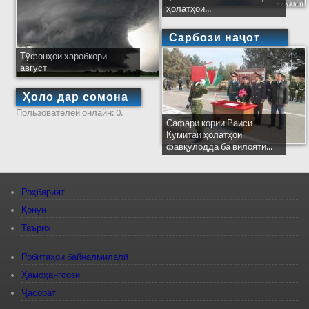
ҳолатҳои...
Сарбози наҷот
Тӯфонҳои харобкори
август
Ҳоло дар сомона
Пользователей онлайн: 0.
Сафари кории Раиси
Кумитаи ҳолатҳои
фавқулодда ба вилояти...
Роҳбарият
Қонун
Таърих
Робитаҳои байналмилалӣ
Ҳамоҳангсозӣ
Ҷасорат