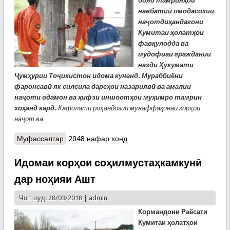
бояд тамринҳои
навбатии омодасозии
наҷотдиҳандагони
Кумитаи ҳолатҳои
фавқулодда ва
мудофиаи граждании
назди Ҳукумати
Ҷумҳурии Тоҷикистон идома кунанд. Мураббиёни
фаронсавӣ як силсила дарсҳои назариявӣ ва амалии
наҷоти одамон ва ҳифзи иншоотҳои муҳимро тамрин
хоҳанд кард.
Кафолати роҳандозии муваффақонаи корҳои
наҷот ва
Муфассалтар
о Мураббиёни фаронсавӣ наҷотдиҳандагони
2048 нафар хонд
кумитаи ҳолатҳои фавқулоддаро тамрин
медиҳанд
Идомаи корҳои соҳилмустаҳкамкунӣ
дар ноҳияи Ашт
Чоп шуд: 28/03/2018 |
admin
Кормандони Раёсати
Кумитаи ҳолатҳои