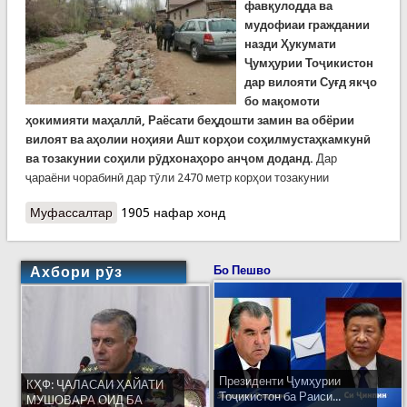
фавқулодда ва
мудофиаи граждании
назди Ҳукумати
Ҷумҳурии Тоҷикистон
дар вилояти Суғд якҷо
бо мақомоти
ҳокимияти маҳаллӣ, Раёсати беҳдошти замин ва обёрии
вилоят ва аҳолии ноҳияи Ашт корҳои соҳилмустаҳкамкунӣ
ва тозакунии соҳили рӯдхонаҳоро анҷом доданд.
Дар
ҷараёни чорабинӣ дар тӯли 2470 метр корҳои тозакунии
Муфассалтар
о Идомаи корҳои соҳилмустаҳкамкунӣ дар
1905 нафар хонд
ноҳияи Ашт
Ахбори рӯз
Бо Пешво
Президенти Ҷумҳурии
КҲФ: ҶАЛАСАИ ҲАЙАТИ
Тоҷикистон ба Раиси...
МУШОВАРА ОИД БА