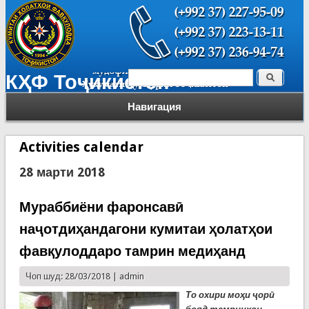
Поиск
КҲФ Тоҷикистон
Форма поиска
Навигация
Activities calendar
28 марти 2018
Мураббиёни фаронсавӣ
наҷотдиҳандагони кумитаи ҳолатҳои
фавқулоддаро тамрин медиҳанд
Чоп шуд: 28/03/2018 |
admin
То охири моҳи ҷорӣ