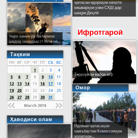
ҷаласаи идораҳои наҷоти
кишварҳои узви СҲШ дар
шаҳри Деҳлӣ
Ифротгароӣ
Чаро замин рӯ ба гармои
шадид овардааст? Илм чӣ...
Тақвим
ПН
ВТ
СР
ЧТ
ПТ
СБ
ВС
1
2
3
4
Терроризм вабои аср
5
6
7
8
9
10
11
12
13
14
15
16
17
18
Омор
19
20
21
22
23
24
25
26
27
28
29
30
31
March 2018
Ҳаводиси олам
Идомаи ҷаласаҳои
ҷамъбастии Комиссияҳои
ҳолатҳои...