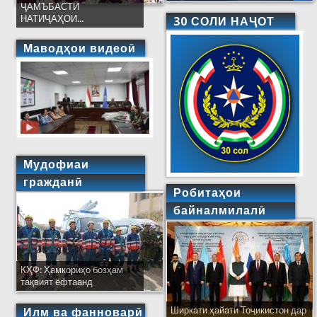
ҶАМЪБАСТИ
НАТИҶАҲОИ...
30 СОЛИ НАҶОТ
Маводҳои видеоӣ
Мудофиаи
гражданӣ
Робитаҳои
байналмилалӣ
КҲФ: Ҳамкориҳо бозҳам
тақвият ёфтаанд
Ширкати ҳайати Тоҷикистон дар
Илм ва фанноварӣ