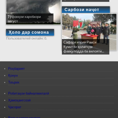
Сарбози наҷот
Тӯфонҳои харобкори
август
Ҳоло дар сомона
Пользователей онлайн: 0.
Сафари кории Раиси
Кумитаи ҳолатҳои
фавқулодда ба вилояти...
Роҳбарият
Қонун
Таърих
Робитаҳои байналмилалӣ
Ҳамоҳангсозӣ
Ҷасорат
Вазъи ҳавои кишвар