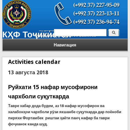
Поиск
КҲФ Тоҷикистон
Форма поиска
Навигация
Activities calendar
13 августа 2018
Руйхати 15 нафар мусофирони
чархболи суқуткарда
Тавре хабар дода будем, аз 18 нафар мусофирон ва
халабонҳои чархболи рӯзи якшанбе суқуткарда дар поёноби
пиряхи Фортамбек риштаи ҳаёти панҷ нафар ба таври
фоҷеанок канда шуд.