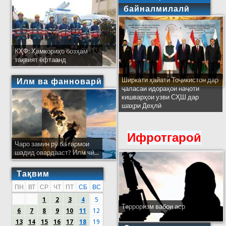
байналмилалӣ
КҲФ: Ҳамкориҳо бозҳам
тақвият ёфтаанд
Ширкати ҳайати Тоҷикистон дар
Илм ва фанноварӣ
ҷаласаи идораҳои наҷоти
кишварҳои узви СҲШ дар
шаҳри Деҳлӣ
Ифротгароӣ
Чаро замин рӯ ба гармои
шадид овардааст? Илм чӣ...
Тақвим
ПН
ВТ
СР
ЧТ
ПТ
СБ
ВС
1
2
3
4
5
Терроризм вабои аср
6
7
8
9
10
11
12
13
14
15
16
17
18
19