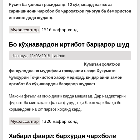
Русия ба ҳалокат расидаанд. 12 кӯҳнавард ва яке аз
сарнишинони чархбол бо ҷароҳатҳои гуногун ба бемористон
интиқол дода шуданд.
Муфассалтар
о Хабари расмии Кумитаи ҳолатҳои фавқулодда
1516 нафар хонд
аз рӯйдод бо чархболи Ми-8
Бо кӯҳнавардон иртибот барқарор шуд
Чоп шуд: 13/08/2018 |
admin
Кумитаи ҳолатҳои
фавқулодда ва мудофиаи граждании назди Ҳукумати
Ҷумҳурии Тоҷикистон хабар медиҳад, ки дар айни замон
иртибот бо кӯҳнавардон барқарор шудааст.
Макони феъолии онҳо дақиқ карда мешавад. Дар наздиктарин
фурсат ба минтақаи офат аз фурудгоҳи Лахш чархболҳо бо
кормандони наҷот парвоз хоҳанд кард.
Муфассалтар
о Бо кӯҳнавардон иртибот барқарор шуд
1320 нафар хонд
Хабари фаврӣ: бархӯрди чархболи