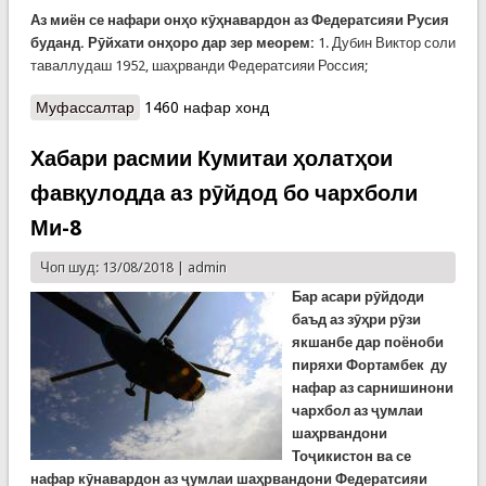
Аз миён се нафари онҳо кӯҳнавардон аз Федератсияи Русия
буданд. Рӯйхати онҳоро дар зер меорем:
1. Дубин Виктор соли
таваллудаш 1952, шаҳрванди Федератсияи Россия;
Муфассалтар
о Руйхати 15 нафар мусофирони чархболи
1460 нафар хонд
суқуткарда
Хабари расмии Кумитаи ҳолатҳои
фавқулодда аз рӯйдод бо чархболи
Ми-8
Чоп шуд: 13/08/2018 |
admin
Бар асари рӯйдоди
баъд аз зӯҳри рӯзи
якшанбе дар поёноби
пиряхи Фортамбек ду
нафар аз сарнишинони
чархбол аз ҷумлаи
шаҳрвандони
Тоҷикистон ва се
нафар кӯнавардон аз ҷумлаи шаҳрвандони Федератсияи