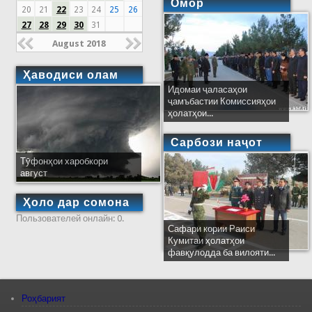
Омор
20
21
22
23
24
25
26
27
28
29
30
31
August 2018
Ҳаводиси олам
Идомаи ҷаласаҳои
ҷамъбастии Комиссияҳои
ҳолатҳои...
Сарбози наҷот
Тӯфонҳои харобкори
август
Ҳоло дар сомона
Пользователей онлайн: 0.
Сафари кории Раиси
Кумитаи ҳолатҳои
фавқулодда ба вилояти...
Роҳбарият