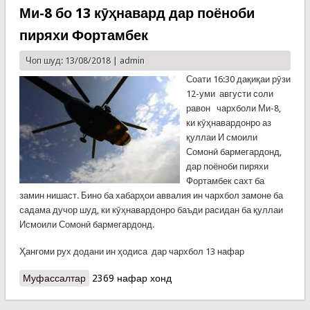
Ми-8 бо 13 кӯҳнавард дар поёноби
пиряхи Фортамбек
Чоп шуд: 13/08/2018 |
admin
Соати 16:30 дақиқаи рӯзи
12-уми августи соли
равон чархболи Ми-8,
ки кӯҳнавардонро аз
қуллаи И смоили
Сомонӣ бармегардонд,
дар поёноби пиряхи
Фортамбек сахт ба
замин нишаст. Бино ба хабарҳои аввалия ин чархбол замоне ба
садама дучор шуд, ки кӯҳнавардонро баъди расидан ба қуллаи
Исмоили Сомонӣ бармегардонд.
Ҳангоми рух додани ин ҳодиса дар чархбол 13 нафар
Муфассалтар
о Хабари фаврӣ: бархӯрди чархболи Ми-8 бо 13
2369 нафар хонд
кӯҳнавард дар поёноби пиряхи Фортамбек