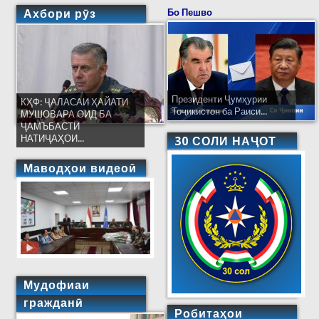
Ахбори рӯз
Бо Пешво
Президенти Ҷумҳурии
КҲФ: ҶАЛАСАИ ҲАЙАТИ
Тоҷикистон ба Раиси...
МУШОВАРА ОИД БА
ҶАМЪБАСТИ
НАТИҶАҲОИ...
30 СОЛИ НАҶОТ
Маводҳои видеоӣ
Мудофиаи
гражданӣ
Робитаҳои