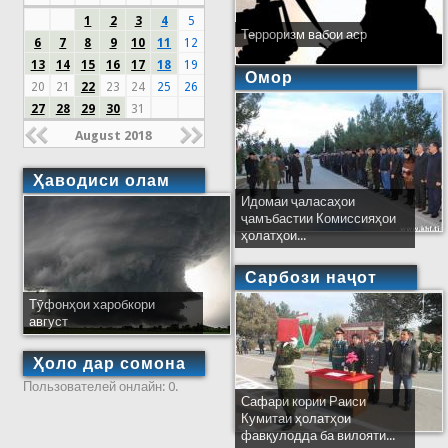
1
2
3
4
5
Терроризм вабои аср
6
7
8
9
10
11
12
13
14
15
16
17
18
19
Омор
20
21
22
23
24
25
26
27
28
29
30
31
August 2018
Ҳаводиси олам
Идомаи ҷаласаҳои
ҷамъбастии Комиссияҳои
ҳолатҳои...
Сарбози наҷот
Тӯфонҳои харобкори
август
Ҳоло дар сомона
Пользователей онлайн: 0.
Сафари кории Раиси
Кумитаи ҳолатҳои
фавқулодда ба вилояти...