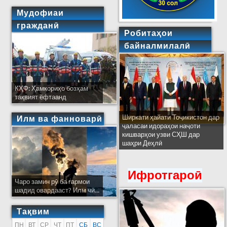
Мудофиаи
гражданӣ
Робитаҳои
байналмилалӣ
КҲФ: Ҳамкориҳо бозҳам
тақвият ёфтаанд
Ширкати ҳайати Тоҷикистон дар
Илм ва фанноварӣ
ҷаласаи идораҳои наҷоти
кишварҳои узви СҲШ дар
шаҳри Деҳлӣ
Ифротгароӣ
Чаро замин рӯ ба гармои
шадид овардааст? Илм чӣ...
Тақвим
ПН
ВТ
СР
ЧТ
ПТ
СБ
ВС