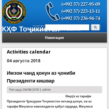
Поиск
КҲФ Тоҷикистон
Форма поиска
Навигация
Activities calendar
04 августа 2018
Имзои чанд қонун аз ҷониби
Президенти кишвар
Чоп шуд: 04/08/2018 |
admin
Имрӯз аз тарафи
Президенти Ҷумҳурии Тоҷикистон якчанд қонун, ки аз
тарафи Маҷлиси намояндагон қабул гардида, Маҷлиси