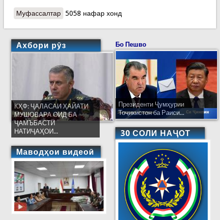
Муфассалтар
о РӮ БА ШАРҲ...: Хабардоркунии аҳолӣ ҳангоми
5058 нафар хонд
хатар ва сар задани ҳолатҳои фавқулодда
Ахбори рӯз
Бо Пешво
Президенти Ҷумҳурии
КҲФ: ҶАЛАСАИ ҲАЙАТИ
Тоҷикистон ба Раиси...
МУШОВАРА ОИД БА
ҶАМЪБАСТИ
НАТИҶАҲОИ...
30 СОЛИ НАҶОТ
Маводҳои видеоӣ