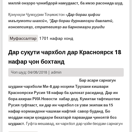
миллӣ онҳоро ҷонибдорӣ намудааст, ба имзо расонида шуд.
Қонунҳои Ҷумҳурии Тоҷикистон «
Дар бораи ҳифзи
маълумоти шахсӣ», “Дар бораи дурнамоҳои давлатӣ,
консепсияҳо, стратегияҳо ва барномаҳои рушди
Муфассалтар
о Имзои чанд қонун аз ҷониби Президенти
1701 нафар хонд
кишвар
Дар суқути чархбол дар Красноярск 18
нафар ҷон бохтанд
Чоп шуд: 04/08/2018 |
admin
Бар асари сарнагун
шудани чархболи Ми-8 дар ноҳияи Трухани кишвари
Красноярски Русия 18 нафар ба ҳалокат расиданд. Дар ин
бора ахиран РИА Новости хабар дод. Кумитаи тафтишотии
Русия гуфтааст, ки дар ин чархбол се узви экипаж ва 15
нафар кормандони чашмаи нафтиӣ савор буданд. Бо
моддаи нақзи қоидаҳои бехатарӣ парвандаи ҷиноятӣ боз
шудааст.
Гуфта мешавад, ки чархбол дар ҷойи беодам сарнагун