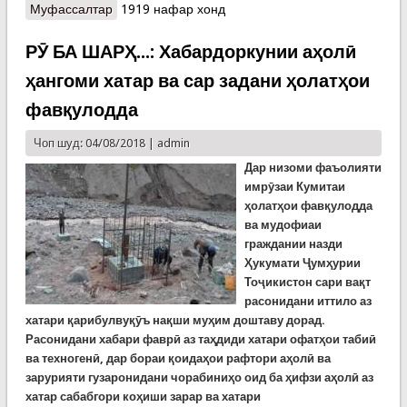
Муфассалтар
о Дар суқути чархбол дар Красноярск 18 нафар
1919 нафар хонд
ҷон бохтанд
РӮ БА ШАРҲ...: Хабардоркунии аҳолӣ
ҳангоми хатар ва сар задани ҳолатҳои
фавқулодда
Чоп шуд: 04/08/2018 |
admin
Дар низоми фаъолияти
имрӯзаи Кумитаи
ҳолатҳои фавқулодда
ва мудофиаи
граждании назди
Ҳукумати Ҷумҳурии
Тоҷикистон сари вақт
расонидани иттило аз
хатари қарибулвуқӯъ нақши муҳим доштаву дорад.
Расонидани хабари фаврӣ аз таҳдиди хатари офатҳои табиӣ
ва техногенӣ, дар бораи қоидаҳои рафтори аҳолӣ ва
зарурияти гузаронидани чорабиниҳо оид ба ҳифзи аҳолӣ аз
хатар сабабгори коҳиши зарар ва хатари