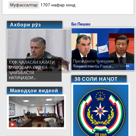
Муфассалтар
о Эълони ҳолати фавқулодда дар Хабаровск
1707 нафар хонд
Ахбори рӯз
Бо Пешво
Президенти Ҷумҳурии
КҲФ: ҶАЛАСАИ ҲАЙАТИ
Тоҷикистон ба Раиси...
МУШОВАРА ОИД БА
ҶАМЪБАСТИ
НАТИҶАҲОИ...
30 СОЛИ НАҶОТ
Маводҳои видеоӣ