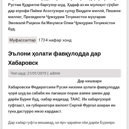
Рустам Қудратов баргузор шуд. Ҳадаф аз ин мулоқот сӯҳбат
дар атрофи Паёми Асосгузори сулҳу Ваҳдати миллӣ, Пешвои
миллат, Президенти Ҷумҳурии Тоҷикистон муҳтарам
Эмомалӣ Раҳмон ба Маҷлиси Олии Ҷумҳурии Тоҷикистон
буд.
Муфассалтар
о Суҳбат атрофи Паёми Пешвои миллат бо
1734 нафар хонд
ширкати вакили парламон
Эълони ҳолати фавқулодда дар
Хабаровск
Чоп шуд: 21/01/2019 |
admin
Дар кишвари
Хабаровски Федератсияи Русия низоми ҳолати фавқулодда
ҷорӣ шуд ва сабаби ин лағзиши пораи азими замин дар
дарёи Бурея буд,-хабар медиҳад ТААС. Ин хабаргузорӣ
гуфтааст, ки губернатори вилоят Сергей Фургал ахиран ин
гуна дастурро имзо кардааст.
Дар хабар гуфта мешавад, ки ярч ҷараёни оби дарёи Буреяро