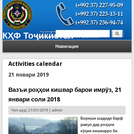
Поиск
КҲФ Тоҷикистон
Форма поиска
Навигация
Activities calendar
21 январи 2019
Вазъи роҳҳои кишвар барои имрӯз, 21
январи соли 2018
Чоп шуд: 21/01/2019 |
admin
Бориши шадиди барф
равуо дар роҳҳои
кӯҳии кишварро ба