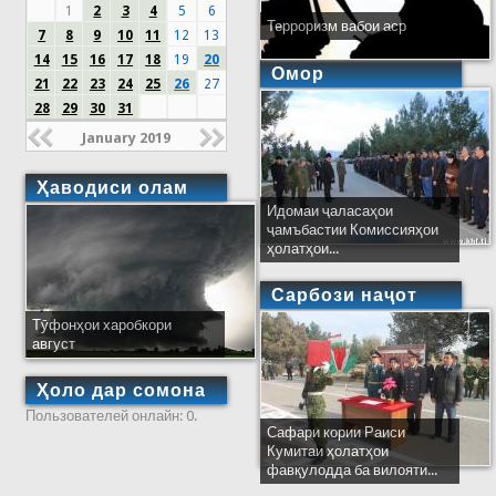
1
2
3
4
5
6
Терроризм вабои аср
7
8
9
10
11
12
13
14
15
16
17
18
19
20
Омор
21
22
23
24
25
26
27
28
29
30
31
January 2019
Ҳаводиси олам
Идомаи ҷаласаҳои
ҷамъбастии Комиссияҳои
ҳолатҳои...
Сарбози наҷот
Тӯфонҳои харобкори
август
Ҳоло дар сомона
Пользователей онлайн: 0.
Сафари кории Раиси
Кумитаи ҳолатҳои
фавқулодда ба вилояти...