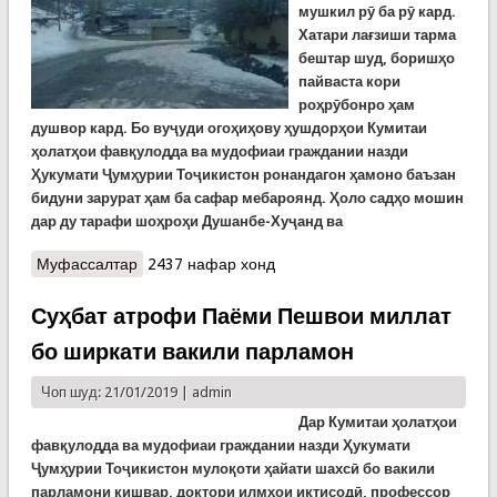
мушкил рӯ ба рӯ кард.
Хатари лағзиши тарма
бештар шуд, боришҳо
пайваста кори
роҳрӯбонро ҳам
душвор кард. Бо вуҷуди огоҳиҳову ҳушдорҳои Кумитаи
ҳолатҳои фавқулодда ва мудофиаи граждании назди
Ҳукумати Ҷумҳурии Тоҷикистон ронандагон ҳамоно баъзан
бидуни зарурат ҳам ба сафар мебароянд. Ҳоло садҳо мошин
дар ду тарафи шоҳроҳи Душанбе-Хуҷанд ва
Муфассалтар
о Вазъи роҳҳои кишвар барои имрӯз, 21 январи
2437 нафар хонд
соли 2018
Суҳбат атрофи Паёми Пешвои миллат
бо ширкати вакили парламон
Чоп шуд: 21/01/2019 |
admin
Дар Кумитаи ҳолатҳои
фавқулодда ва мудофиаи граждании назди Ҳукумати
Ҷумҳурии Тоҷикистон мулоқоти ҳайати шахсӣ бо вакили
парламони кишвар, доктори илмҳои иқтисодӣ, профессор