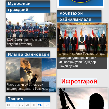
Мудофиаи
гражданӣ
Робитаҳои
байналмилалӣ
КҲФ: Ҳамкориҳо бозҳам
тақвият ёфтаанд
Ширкати ҳайати Тоҷикистон дар
Илм ва фанноварӣ
ҷаласаи идораҳои наҷоти
кишварҳои узви СҲШ дар
шаҳри Деҳлӣ
Ифротгароӣ
Чаро замин рӯ ба гармои
шадид овардааст? Илм чӣ...
Тақвим
ПН
ВТ
СР
ЧТ
ПТ
СБ
ВС