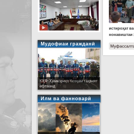
истироҳат в
нонавиштаи 
Мудофиаи гражданӣ
Муфассалт
КҲФ: Ҳамкориҳо бозҳам тақвият
ёфтаанд
Илм ва фанноварӣ