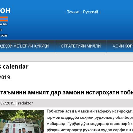
тон
|
Тоҷикӣ
|
Русский
|
АДҲОИ МЕЪЁРИИ ҲУҚУҚӢ
СТРАТЕГИЯИ МИЛЛӢ
ҶОЙИ КОР
es calendar
2019
 таъмини амният дар замони истироҳати тоб
/07/2019 |
redaktor
Тобистон аст ва мавсими тафреҳу истироҳат.
гармои шадид ба соҳили рӯдхонаву обанбор
мебаранд. Гурӯҳе дӯст медоранд шиноварӣ к
рӯзҳои истироҳату рухсатии худро сарфи ин 