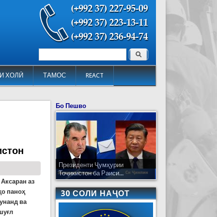
Поиск
Форма поиска
И ХОЛӢ
ТАМОС
REACT
Бо Пешво
истон
Президенти Ҷумҳурии
Тоҷикистон ба Раиси...
 Аксаран аз
ҳо паноҳ
30 СОЛИ НАҶОТ
унанд ва
шуғл