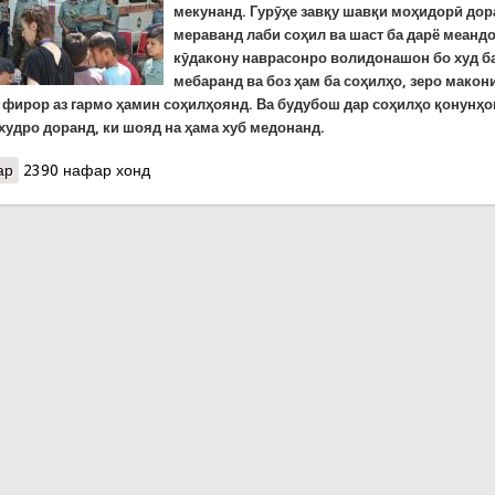
мекунанд. Гурӯҳе завқу шавқи моҳидорӣ дор
мераванд лаби соҳил ва шаст ба дарё меанд
кӯдакону наврасонро волидонашон бо худ б
мебаранд ва боз ҳам ба соҳилҳо, зеро макон
а фирор аз гармо ҳамин соҳилҳоянд. Ва будубош дар соҳилҳо қонунҳ
худро доранд, ки шояд на ҳама хуб медонанд.
ар
о Таблиғи таъмини амният дар замони истироҳати тобистон
2390 нафар хонд