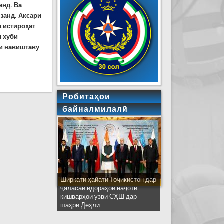
анд. Ва
озанд. Аксари
а истироҳат
и хуби
ои навиштаву
Робитаҳои
байналмилалӣ
Ширкати ҳайати Тоҷикистон дар
ҷаласаи идораҳои наҷоти
кишварҳои узви СҲШ дар
шаҳри Деҳлӣ