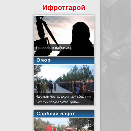
Ифротгароӣ
Терроризм вабои аср
Омор
Идомаи ҷаласаҳои ҷамъбастии
Комиссияҳои ҳолатҳои...
Сарбози наҷот