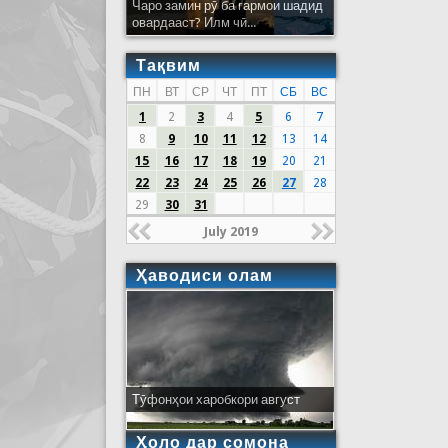
Чаро замин рӯ ба гармои шадид
овардааст? Илм чӣ...
Тақвим
ПН
ВТ
СР
ЧТ
ПТ
СБ
ВС
1
2
3
4
5
6
7
8
9
10
11
12
13
14
15
16
17
18
19
20
21
22
23
24
25
26
27
28
29
30
31
July 2019
Ҳаводиси олам
Тӯфонҳои харобкори август
Ҳоло дар сомона