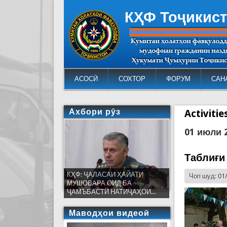
КҲФ Тоҷикис
АСОСӢ
СОХТОР
ФОРУМ
САН
Ахбори рӯз
Activiti
01 июли 
Таблиғи
КҲФ: ҶАЛАСАИ ҲАЙАТИ
Чоп шуд: 01
МУШОВАРА ОИД БА
ҶАМЪБАСТИ НАТИҶАҲОИ...
Маводҳои видеоӣ