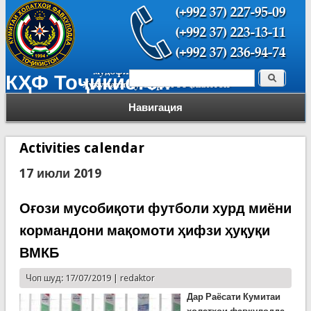
Поиск
КҲФ Тоҷикистон
Форма поиска
Навигация
Activities calendar
17 июли 2019
Оғози мусобиқоти футболи хурд миёни
кормандони мақомоти ҳифзи ҳуқуқи
ВМКБ
Чоп шуд: 17/07/2019 |
redaktor
Дар Раёсати
Кумитаи