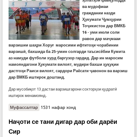
ҳолатҳои фавқулодда
ва мудофиаи
граждании назди
Ҳукумати Ҷумҳурии
Тоҷикистон дар ВМКБ
16 - уми июли соли
равон дар маҷмааи
варзишии шаҳри Хоруғ маросими ифтитоҳи чорабинии
варзишӣ, бахшида ба 25-умин солгарди таъсисёбии Кумита
аз намуди футболи хурд баргузор гардид. Дар ин маросим
намояндагони Ҳукумати вилоят, мудири бахши ҳуқуқии
дастгоҳи Раиси вилоят, сардори Раёсати ҷавонон ва варзиш
дар ВМКБ иштирок доштанд.
Дар мусобиқот 13 дастаи варзишгарони сохторҳои қудратӣ
иштирок менамоянд.
Муфассалтар
о Оғози мусобиқоти футболи хурд миёни
1531 нафар хонд
кормандони мақомоти ҳифзи ҳуқуқи ВМКБ
Наҷоти се тани дигар дар оби дарёи
Сир