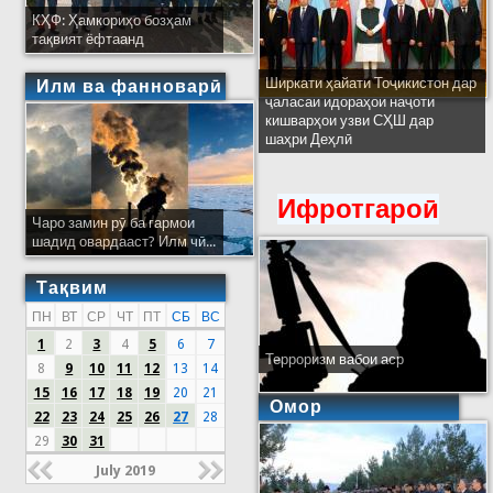
КҲФ: Ҳамкориҳо бозҳам
тақвият ёфтаанд
Ширкати ҳайати Тоҷикистон дар
Илм ва фанноварӣ
ҷаласаи идораҳои наҷоти
кишварҳои узви СҲШ дар
шаҳри Деҳлӣ
Ифротгароӣ
Чаро замин рӯ ба гармои
шадид овардааст? Илм чӣ...
Тақвим
ПН
ВТ
СР
ЧТ
ПТ
СБ
ВС
1
2
3
4
5
6
7
Терроризм вабои аср
8
9
10
11
12
13
14
15
16
17
18
19
20
21
Омор
22
23
24
25
26
27
28
29
30
31
July 2019