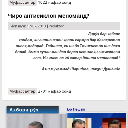
Муфассалтар
о Наҷоти се тани дигар дар оби дарёи Сир
1622 нафар хонд
Чиро антисиклон меноманд?
Чоп шуд: 17/07/2019 |
redaktor
Дирӯз дар хабаре
хондам, ки антисиклон ҳавои гармро дар Қазоқистон
нигоҳ медорад. Табиист, ки ин ба Тоҷикистон низ дахл
дорад. Аммо суоли ман дар бораи истилоҳи
антисиклон
аст. Ин чист ва чӣ хатар дошта метавонад?
Азизмуҳаммад Шарифов, шаҳри Душанбе
Муфассалтар
о Чиро антисиклон меноманд?
2701 нафар хонд
Ахбори рӯз
Бо Пешво