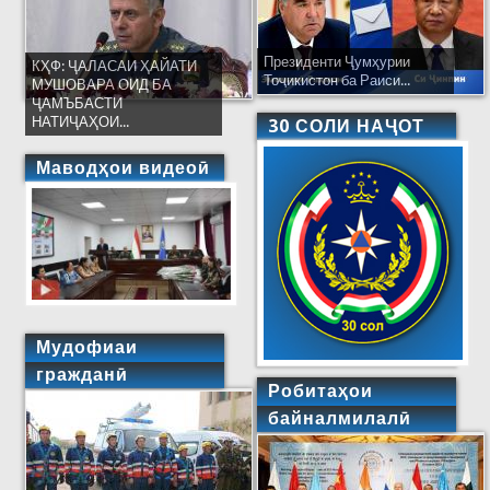
Президенти Ҷумҳурии
КҲФ: ҶАЛАСАИ ҲАЙАТИ
Тоҷикистон ба Раиси...
МУШОВАРА ОИД БА
ҶАМЪБАСТИ
НАТИҶАҲОИ...
30 СОЛИ НАҶОТ
Маводҳои видеоӣ
Мудофиаи
гражданӣ
Робитаҳои
байналмилалӣ