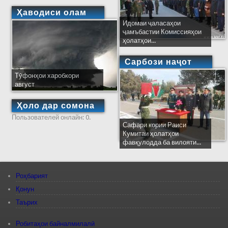
Ҳаводиси олам
Идомаи ҷаласаҳои
ҷамъбастии Комиссияҳои
ҳолатҳои...
Сарбози наҷот
Тӯфонҳои харобкори
август
Ҳоло дар сомона
Пользователей онлайн: 0.
Сафари кории Раиси
Кумитаи ҳолатҳои
фавқулодда ба вилояти...
Роҳбарият
Қонун
Таърих
Робитаҳои байналмилалӣ