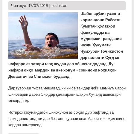
Чоп шуд: 17/07/2019 |
redaktor
Шабонарӯзи гузашта
кормандони Раёсати
Кумитаи ҳолатҳои
фавқулодда ва
мудофиаи граждании
назди Ҳукумати
Ҷумҳурии Тоҷикистон
дар вилояти Суғд се
нафарро аз хатари ғарқ шудан дар об наҷот доданд. Ду
нафари онҳо мардон ва яке хонум - сокинони ноҳияҳои
Деваштич ва Спитамен будаанд.
Дар гузориш гуфта мешавад, ки ин се тан дар ҷойи мамнуъ барои
шиноварии дарёи Сир дар қаламрави шаҳри Хуҷанд шиноварӣ
мекарданд.
Истироҳаткунандагон шинокунон аз соҳил дур рафтанд ва
намедонистанд, ки дар бозгашт қувваи онҳо барои то соҳил шино
кардан намерасад.