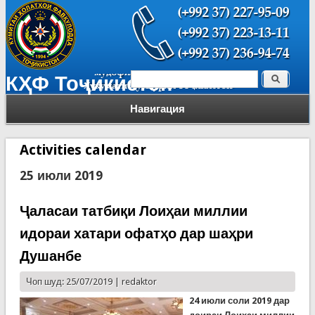
Поиск
КҲФ Тоҷикистон
Форма поиска
Навигация
Activities calendar
25 июли 2019
Ҷаласаи татбиқи Лоиҳаи миллии
идораи хатари офатҳо дар шаҳри
Душанбе
Чоп шуд: 25/07/2019 |
redaktor
24 июл
и соли
2019
дар