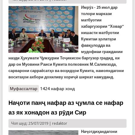
Имрӯз -
25 июл
дар
толори маркази
матбуотии
хабаргузории “Ховар”
нишасти матбуотии
Кумитаи ҳолатҳои
фавқулодда ва
мудофиаи граждании
назди Ҳукумати Ҷумҳурии Тоҷикисон баргузор градид, ки
дар он Муовини Раиси Кумита полковник М.Салимзода,
сарварони сарраёсатҳо ва воҳидҳои Кумита, намояндагони
воситаҳои ахбори дохиливу хориҷӣ ширкат намуданд.
Муфассалтар
о Нишасти матбуотии Кумитаи ҳолатҳои
1424 нафар хонд
фавқулодда ба анҷом расид
Наҷоти панҷ нафар аз ҷумла се нафар
аз як хонадон аз рӯди Сир
Чоп шуд: 25/07/2019 |
redaktor
Наҷотдиҳандагони