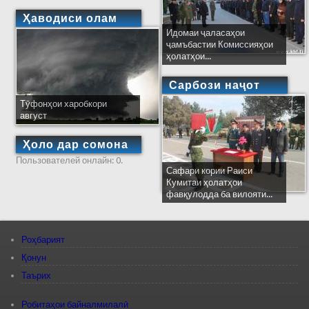
Ҳаводиси олам
Идомаи ҷаласаҳои
ҷамъбастии Комиссияҳои
ҳолатҳои...
Сарбози наҷот
Тӯфонҳои харобкори
август
Ҳоло дар сомона
Пользователей онлайн: 0.
Сафари кории Раиси
Кумитаи ҳолатҳои
фавқулодда ба вилояти...
Роҳбарият
Қонун
Таърих
Робитаҳои байналмилалӣ