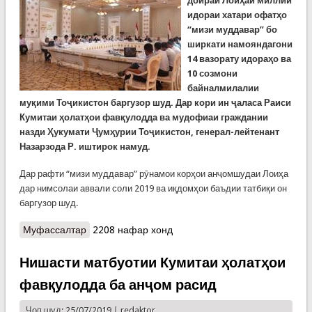
доираи Лоиҳаи миллии
идораи хатари офатҳо
“мизи муддавар” бо
ширкати намояндагони
14 вазорату идораҳо ва
10 созмони
байналмилалии
муқими Тоҷикистон баргузор шуд. Дар кори ин ҷаласа Раиси
Кумитаи ҳолатҳои фавқулодда ва мудофиаи граждании
назди Ҳукумати Ҷумҳурии Тоҷикистон, генерал-лейтенант
Назарзода Р. иштирок намуд.
Дар рафти “мизи муддавар” рӯнамои корҳои анҷомшудаи Лоиҳа
дар нимсолаи аввали соли 2019 ва иқдомҳои баъдии татбиқи он
баргузор шуд.
Муфассалтар
о Ҷаласаи татбиқи Лоиҳаи миллии идораи
2208 нафар хонд
хатари офатҳо дар шаҳри Душанбе
Нишасти матбуотии Кумитаи ҳолатҳои
фавқулодда ба анҷом расид
Чоп шуд: 25/07/2019 |
redaktor