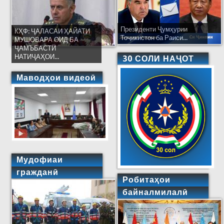
Президенти Ҷумҳурии
КҲФ: ҶАЛАСАИ ҲАЙАТИ
Тоҷикистон ба Раиси...
МУШОВАРА ОИД БА
ҶАМЪБАСТИ
НАТИҶАҲОИ...
30 СОЛИ НАҶОТ
Маводҳои видеоӣ
Мудофиаи
гражданӣ
Робитаҳои
байналмилалӣ