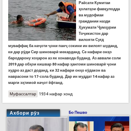
Раёсати Кумитаи
ҳолатҳои фавқулодда
ва мудофиаи
граждании назди
Ҳукумати Ҷумҳурии
Тоҷикистон дар
вилояти Суғд
муваффақ ба наҷоти ҷони панҷ сокини ин вилоят шуданд,
ки дар рӯди Сир шиноварӣ мекарданд. Се нафари онҳо
бародарону хоҳарон аз як хонавода буданд. Аз аввали соли
2019 дар обҳои кишвар 80 нафар ҳангоми шиноварӣ ҷони
худро аз даст доданд, ки 32 нафари онҳо кӯдакон ва
наврасони то 17-сола буданд. Дар ин муддат 14 нафар аз
марги эҳтимоӣ наҷот ёфтанд.
Муфассалтар
о Наҷоти панҷ нафар аз ҷумла се нафар аз як
1934 нафар хонд
хонадон аз рӯди Сир
Ахбори рӯз
Бо Пешво