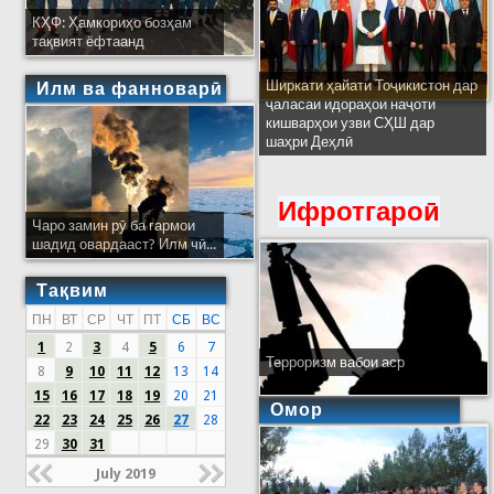
КҲФ: Ҳамкориҳо бозҳам
тақвият ёфтаанд
Ширкати ҳайати Тоҷикистон дар
Илм ва фанноварӣ
ҷаласаи идораҳои наҷоти
кишварҳои узви СҲШ дар
шаҳри Деҳлӣ
Ифротгароӣ
Чаро замин рӯ ба гармои
шадид овардааст? Илм чӣ...
Тақвим
ПН
ВТ
СР
ЧТ
ПТ
СБ
ВС
1
2
3
4
5
6
7
Терроризм вабои аср
8
9
10
11
12
13
14
15
16
17
18
19
20
21
Омор
22
23
24
25
26
27
28
29
30
31
July 2019