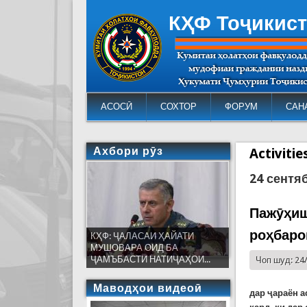
КҲФ Тоҷикис
АСОСӢ
СОХТОР
ФОРУМ
САН
Ахбори рӯз
Activiti
24 сентя
Пажӯҳиш
роҳбаро
КҲФ: ҶАЛАСАИ ҲАЙАТИ
МУШОВАРА ОИД БА
ҶАМЪБАСТИ НАТИҶАҲОИ...
Чоп шуд: 24
Маводҳои видеоӣ
дар ҷараён а