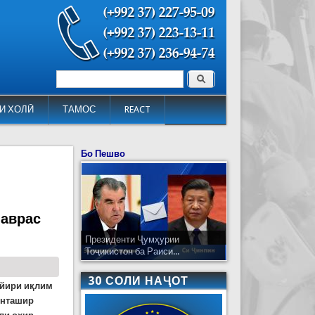
Поиск
Форма поиска
И ХОЛӢ
ТАМОС
REACT
Бо Пешво
наврас
Президенти Ҷумҳурии
Тоҷикистон ба Раиси...
30 СОЛИ НАҶОТ
ғйири иқлим
унташир