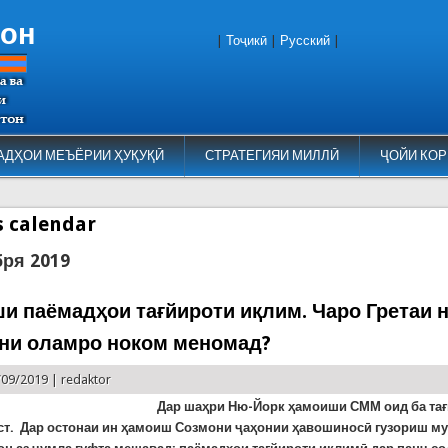
тон
|
Тоҷикӣ
|
Русский
|
АДҲОИ МЕЪЁРИИ ҲУҚУҚӢ
СТРАТЕГИЯИ МИЛЛӢ
ҶОЙИ КОР
es calendar
бря 2019
и паёмадҳои тағйироти иқлим. Чаро Гретаи 
ни оламро ноком меномад?
/09/2019 |
redaktor
Дар шаҳри Ню-Йорк ҳамоиши СММ оид ба та
ст.
Дар остонаи ин ҳамоиш Созмони ҷаҳонии ҳавошиносӣ гузориш м