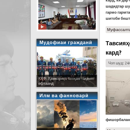
кард, ки дар
шадидтар шуд
гармо гармта
шитоби бешта
Муфассалт
Мудофиаи гражданӣ
Тавсияҳ
кард?
Чоп шуд: 24
КҲФ: Ҳамкориҳо бозҳам тақвият
ёфтаанд
Илм ва фанноварӣ
фишорбаланд