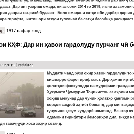
 он аз ҷумла гуфта мешавад: паёмадҳои тағйироти иқлимӣ дар панҷ с
ааст. Дар ин гузориш омада, ки аз соли 2014 то 2019, яъне аз замони 
рин давраи таърихӣ будааст. Боло омадани сатҳи оби дарёҳо дар ин
ре гирифта, интишори газҳои гулхонаӣ ба сатҳи бесобиқа расидааст
ар
о Пажӯҳиши паёмадҳои тағйироти иқлим. Чаро Гретаи наврас р
1917 нафар хонд
ои КҲФ: Дар ин ҳавои гардолуду пурчанг чӣ 
/09/2019 |
redaktor
Муддати чанд рӯзи охир ҳавои гардолуди то
кишварро фаро гирифтааст.
Дар ҳамин ирти
ҳолатҳои фавқулодда ва мудофиаи граждани
Ҳукумати Ҷумҳурии Тоҷикистон аз аҳолии м
хоҳиш мекунад дар чунин ҳолатҳо ҳангоми 
корҳои саҳроӣ эҳтиёт бошанд, дар минтақаҳо
ғунучини ҳезум худдорӣ намоянд. Бештар аз 
одамони гирифтори бемориҳои дил, зиққи н
ӣ таваҷҷӯҳи хоса зоҳир созанд.