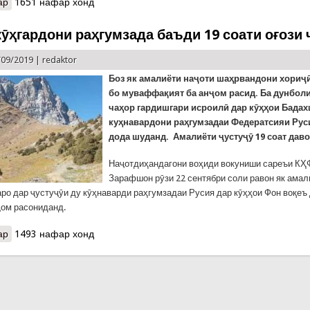
ар
о Тавсияҳои КҲФ: Дар ин ҳавои гардолуду пурчанг чӣ бояд кард?
1651 нафар хонд
кӯҳгардони раҳгумзада баъди 19 соати оғози 
/09/2019 |
redaktor
Боз як амалиёти наҷоти шаҳрвандони хориҷ
бо муваффақият ба анҷом расид. Ба дунбол
чаҳор гардишгари исроилӣ дар кӯҳҳои Бадах
куҳнавардони раҳгумзадаи Федератсияи Рус
дода шуданд. Амалиёти ҷустуҷӯ 19 соат даво
Наҷотдиҳандагони воҳиди вокуниши сареъи КҲ
Зарафшон рӯзи 22 сентябри соли равон як амал
о дар ҷустуҷӯи ду кӯҳнаварди раҳгумзадаи Русия дар кӯҳҳои Фон воқеъ
ҷом расониданд.
ар
о Наҷоти кӯҳгардони раҳгумзада баъди 19 соати оғози ҷустуҷӯ
1493 нафар хонд