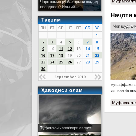
Муфассалт
Чаро замин рӯ ба гармои шадид
овардааст? Илм чӣ...
Наҷоти 
Тақвим
Чоп шуд: 24
ПН
ВТ
СР
ЧТ
ПТ
СБ
ВС
1
2
3
4
5
6
7
8
9
10
11
12
13
14
15
16
17
18
19
20
21
22
23
24
25
26
27
28
29
30
September 2019
муваффақонар
Ҳаводиси олам
кишвар ба ан
Муфассалт
Тӯфонҳои харобкори август