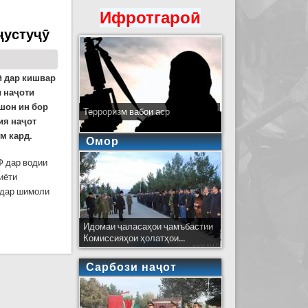
Ифротгароӣ
ҷустуҷӯ
ӣ дар кишвар
и наҷоти
шон ин бор
Терроризм вабои аср
ия наҷот
м кард.
Омор
Ф дар водии
иёти
 дар шимоли
Идомаи ҷаласаҳои ҷамъбастии
Комиссияҳои ҳолатҳои...
Сарбози наҷот