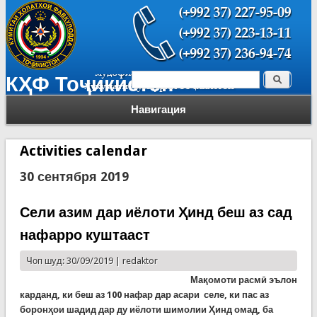
Поиск
КҲФ Тоҷикистон
Форма поиска
Навигация
Activities calendar
30 сентября 2019
Сели азим дар иёлоти Ҳинд беш аз сад
нафарро куштааст
Чоп шуд: 30/09/2019 |
redaktor
Мақомоти расмӣ эълон
карданд, ки беш аз 100 нафар дар асари селе, ки пас аз
боронҳои шадид дар ду иёлоти шимолии Ҳинд омад, ба