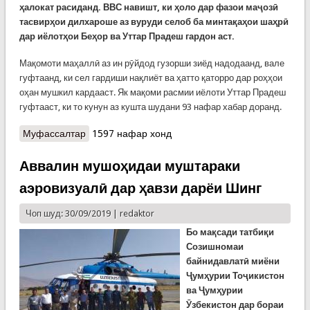
ҳалокат расиданд. ВВС навишт, ки ҳоло дар фазои маҷозӣ
тасвирҳои дилхароше аз вуруди селоб ба минтақаҳои шаҳрӣ
дар иёлотҳои Беҳор ва Уттар Прадеш гардон аст.
Мақомоти маҳаллӣ аз ин рӯйдод гузорши зиёд надодаанд, вале
гуфтаанд, ки сел гардиши нақлиёт ва ҳатто қаторро дар роҳҳои
оҳан мушкил кардааст. Як мақоми расмии иёлоти Уттар Прадеш
гуфтааст, ки то кунун аз кушта шудани 93 нафар хабар доранд.
Муфассалтар
о Сели азим дар иёлоти Ҳинд беш аз сад
1597 нафар хонд
нафарро куштааст
Аввалин мушоҳидаи муштараки
аэровизуалӣ дар ҳавзи дарёи Шинг
Чоп шуд: 30/09/2019 |
redaktor
Бо мақсади татбиқи
Созишномаи
байнидавлатӣ миёни
Ҷумҳурии Тоҷикистон
ва Ҷумҳурии
Ӯзбекистон дар бораи