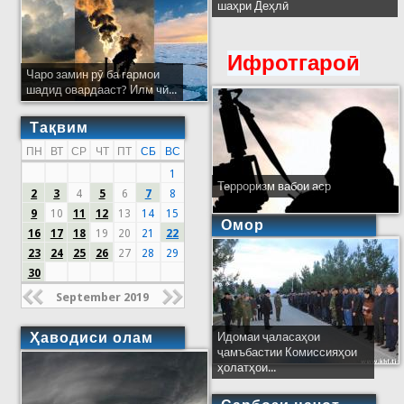
шаҳри Деҳлӣ
Ифротгароӣ
Чаро замин рӯ ба гармои
шадид овардааст? Илм чӣ...
Тақвим
ПН
ВТ
СР
ЧТ
ПТ
СБ
ВС
1
Терроризм вабои аср
2
3
4
5
6
7
8
9
10
11
12
13
14
15
Омор
16
17
18
19
20
21
22
23
24
25
26
27
28
29
30
September 2019
Ҳаводиси олам
Идомаи ҷаласаҳои
ҷамъбастии Комиссияҳои
ҳолатҳои...