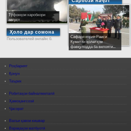
Сарбози наҷот
Тӯфонҳои харобкори
август
Ҳоло дар сомона
Сафари кории Раиси
Пользователей онлайн: 0.
Кумитаи ҳолатҳои
фавқулодда ба вилояти...
Роҳбарият
Қонун
Таърих
Робитаҳои байналмилалӣ
Ҳамоҳангсозӣ
Ҷасорат
Вазъи ҳавои кишвар
Варақаҳои матбуотӣ