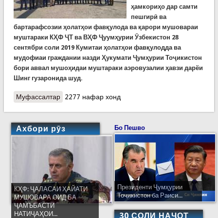
ҳамкориҳо дар самти
пешгирӣ ва
бартарафсозии ҳолатҳои фавқулода ва қарори мушовараи
муштараки КҲФ ҶТ ва ВҲФ Ҷуумҳурии Ӯзбекистон 28
сентябри соли 2019 Кумитаи ҳолатҳои фавқулодда ва
мудофиаи граждании назди Ҳукумати Ҷумҳурии Тоҷикистон
бори аввал мушоҳидаи муштараки аэровузалии ҳавзи дарёи
Шинг гузаронида шуд.
Муфассалтар
о Аввалин мушоҳидаи муштараки аэровизуалӣ
2277 нафар хонд
дар ҳавзи дарёи Шинг
Ахбори рӯз
Бо Пешво
Президенти Ҷумҳурии
КҲФ: ҶАЛАСАИ ҲАЙАТИ
Тоҷикистон ба Раиси...
МУШОВАРА ОИД БА
ҶАМЪБАСТИ
НАТИҶАҲОИ...
30 СОЛИ НАҶОТ