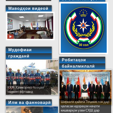
Маводҳои видеоӣ
Мудофиаи
гражданӣ
Робитаҳои
байналмилалӣ
КҲФ: Ҳамкориҳо бозҳам
тақвият ёфтаанд
Ширкати ҳайати Тоҷикистон дар
Илм ва фанноварӣ
ҷаласаи идораҳои наҷоти
кишварҳои узви СҲШ дар