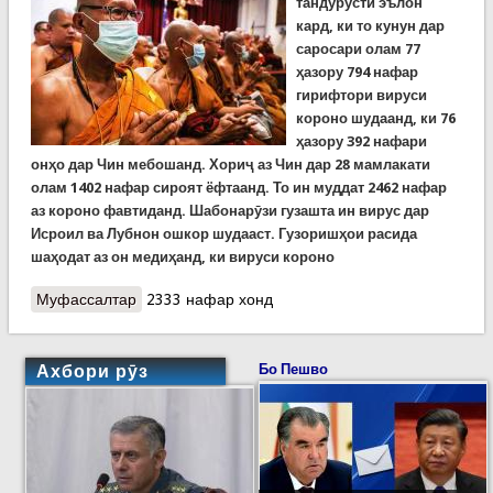
тандурустӣ эълон
кард, ки то кунун дар
саросари олам 77
ҳазору 794 нафар
гирифтори вируси
короно шудаанд, ки 76
ҳазору 392 нафари
онҳо дар Чин мебошанд. Хориҷ аз Чин дар 28 мамлакати
олам 1402 нафар сироят ёфтаанд. То ин муддат 2462 нафар
аз короно фавтиданд. Шабонарӯзи гузашта ин вирус дар
Исроил ва Лубнон ошкор шудааст.
Гузоришҳои расида
шаҳодат аз он медиҳанд, ки вируси короно
Муфассалтар
о Вируси короно дар хориҷ аз Чин густариш
2333 нафар хонд
меёбад. Ҳудудан 80 ҳазор сироят шудаву 2462
нафар фавтидаанд
Ахбори рӯз
Бо Пешво