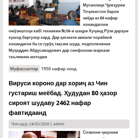
Мусаллаҳи Ҷумҳурии
Тоҷикистон барои
зиёда аз 80 нафар
хонандагони
омўзишгоҳи кабї техникии №56-и шаҳри Хуҷанд Рӯзи дарҳои
кушод баргузор кард. Дар қисмати аввали чорабинӣ
хонандагон ба се гурўҳ тақсим шуда, подполковник
Муҳиддин Абдусамадович дар синфхонаи маркази
таълимию методии
Муфассалтар
о Рӯзи дарҳои кушод бахшида ба 27-солагии
1950 нафар хонд
таъсиси Артиши миллӣ
Вируси короно дар хориҷ аз Чин
густариш меёбад. Ҳудудан 80 ҳазор
сироят шудаву 2462 нафар
фавтидаанд
Чоп шуд: 24/02/2020 |
admin
Созмони ҷаҳонии