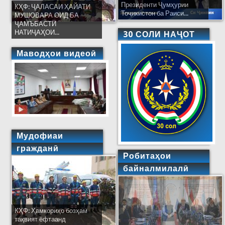
Президенти Ҷумҳурии
КҲФ: ҶАЛАСАИ ҲАЙАТИ
Тоҷикистон ба Раиси...
МУШОВАРА ОИД БА
ҶАМЪБАСТИ
НАТИҶАҲОИ...
30 СОЛИ НАҶОТ
Маводҳои видеоӣ
Мудофиаи
гражданӣ
Робитаҳои
байналмилалӣ
КҲФ: Ҳамкориҳо бозҳам
тақвият ёфтаанд