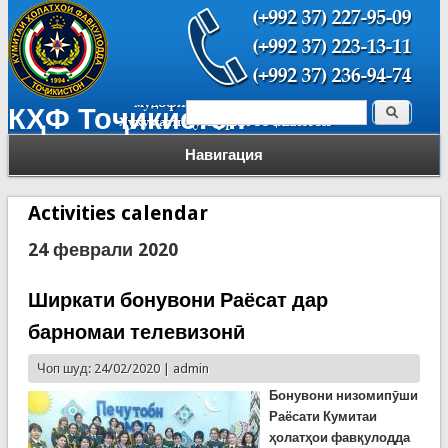
Поиск
КҲФ Тоҷикистон
Форма поиска
Навигация
Activities calendar
24 феврали 2020
Ширкати бонувони Раёсат дар
барномаи телевизонӣ
Чоп шуд: 24/02/2020 |
admin
Бонувони низомипӯши
Раёсати Кумитаи
ҳолатҳои фавқулодда