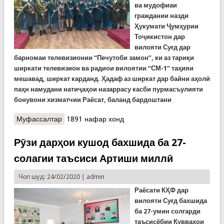
ва мудофиаи
граждании назди
Ҳукумати Ҷумҳурии
Тоҷикистон дар
вилояти Суғд дар
барномаи телевизионии “Печутоби замон”, ки аз тариқи
ширкати телевизион ва радиои вилоятии “СМ-1” таҳияи
мешавад, ширкат карданд. Ҳадаф аз ширкат дар байни аҳолӣ
паҳн намудани натиҷаҳои назаррасу касби пурмасъулияти
бонувони хизматчии Раёсат, баланд бардоштани
Муфассалтар
о Ширкати бонувони Раёсат дар барномаи
1891 нафар хонд
телевизонӣ
Рӯзи дарҳои кушод бахшида ба 27-
солагии таъсиси Артиши миллӣ
Чоп шуд: 24/02/2020 |
admin
Раёсати КҲФ дар
вилояти Суғд бахшида
ба 27-умин солгарди
таъсисёбии Қувваҳои