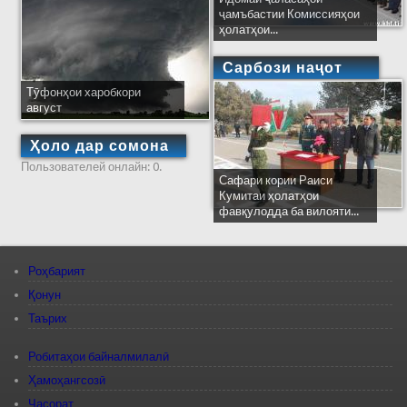
ҷамъбастии Комиссияҳои
ҳолатҳои...
Сарбози наҷот
Тӯфонҳои харобкори
август
Ҳоло дар сомона
Пользователей онлайн: 0.
Сафари кории Раиси
Кумитаи ҳолатҳои
фавқулодда ба вилояти...
Роҳбарият
Қонун
Таърих
Робитаҳои байналмилалӣ
Ҳамоҳангсозӣ
Ҷасорат